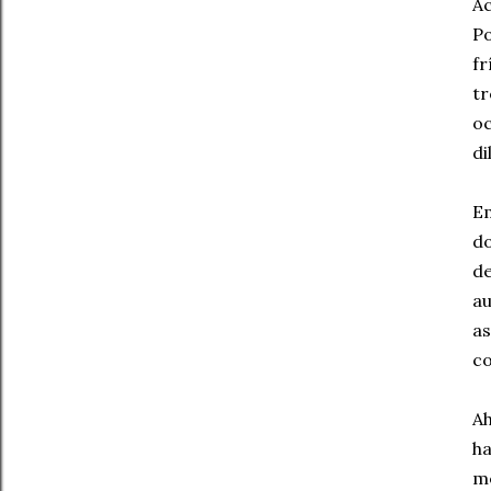
Ac
Po
fr
tr
o
di
Em
d
d
a
as
co
Ah
h
m