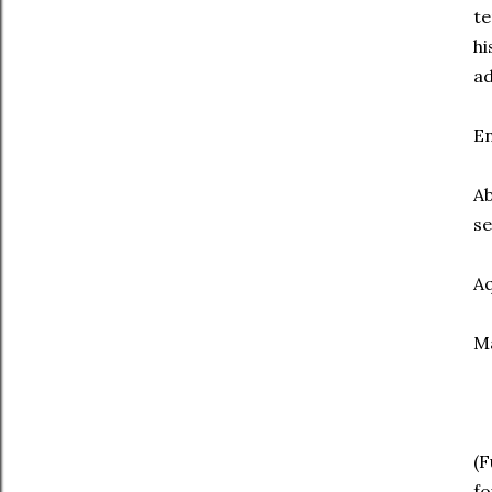
te
h
ad
En
A
se
Aq
Ma
(F
fo