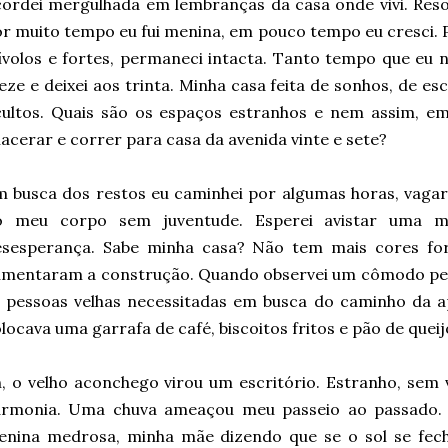
ordei mergulhada em lembranças da casa onde vivi. Resol
r muito tempo eu fui menina, em pouco tempo eu cresci. 
ívolos e fortes, permaneci intacta. Tanto tempo que eu 
eze e deixei aos trinta. Minha casa feita de sonhos, de esc
cultos. Quais são os espaços estranhos e nem assim, e
lacerar e correr para casa da avenida vinte e sete?
 busca dos restos eu caminhei por algumas horas, vagar
o meu corpo sem juventude. Esperei avistar uma m
esesperança. Sabe minha casa? Não tem mais cores for
umentaram a construção. Quando observei um cômodo pe
 pessoas velhas necessitadas em busca do caminho da a
locava uma garrafa de café, biscoitos fritos e pão de queij
, o velho aconchego virou um escritório. Estranho, sem 
armonia. Uma chuva ameaçou meu passeio ao passado.
enina medrosa, minha mãe dizendo que se o sol se fec