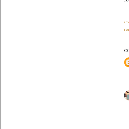
Co
Lab
C