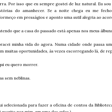
rra. Por isso que eu sempre gostei de luz natural. Eu so
istórias do amanhecer. Se a noite chega eu me fech
ormeço em presságios e aponto uma sutil alegria ao aco
tendo que a casa do passado está apenas nos meus álbuns
bracei minha vida do agora. Numa cidade onde passa um
m muitas oportunidades, às vezes escorregando lá, de rep
ui eu quero morrer.
s sem neblinas.
ui selecionada para fazer a oficina de contos da Bibliote
i escrito por mim, em uma das aulas.)