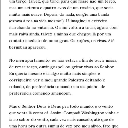
um terço, talvez, que torci para que fosse não um terço,
mas um setenta e quatro avos de um rosário, que seria
muito mais suave. Depois, do nada, surgiu uma banda
(estava à toa na vida mesmo!). Já imaginei o exército
marchando no entorno. O sino voltou a tocar, agora com
mais raiva ainda, talvez a minha que chegou lá por um
contato imediato de nono grau. Os rojões, os vivas. Até
berimbau apareceu.
No meu apartamento, eu não estava a fim de ouvir missa,
de rezar terço, ouvir gospel, ou gritar vivas ao Senhor.
Eu queria mesmo era algo muito mais simples e
corriqueiro: ver o meu grande Palestra deitando e
rolando, de preferência tomando um uisquinho, de
preferência comendo amendoim.
Mas o Senhor Deus é Deus pra todo mundo, e o vento
que venta lá venta cá. Assim, Compadi Washington vinha e
ia ao sabor do vento, cada vez mais cansado, até que de
uma hora pra outra sumiu de vez pro meu alívio, fato que