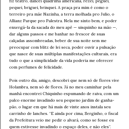
fiz teatro, dancei quadrilha americana, rezei, peguei,
pequei, briguei, brinquei. A praça pra mim é como o
terreiro pra mãe Nazinha, a terra molhada pro Julio, o
Allianz Parque pro Palestra. Nela me sinto bem, e poder
enxergá-la da sacada do meu apê — uisquinho na mão —,
dar alguns passos e me banhar no frescor de suas
calçadas assombreadas, beber de sua noite sem me
preocupar com blitz de lei seca, poder ouvir a pulsação
que nasce de suas múltiplas manifestações culturais, era
tudo o que a simplicidade da vida poderia me oferecer
com perfumes de felicidade.
Pois outro dia, amigo, descobri que nem só de flores vive
Holambra, nem só de flores. Já no meu caminhar pela
manhã encontrei Chiquinho espumando de raiva, com um
palco enorme invadindo seu pequeno jardim de ganha-
pão, o lugar em que há mais de vinte anos instala seu
carrinho de lanches. “E ainda por cima, Serginho, o fiscal
da Prefeitura veio me pedir o alvará, como se fosse eu
quem estivesse invadindo o espaço deles, e não eles”.