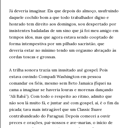
Já deveria imaginar. Eis que depois do almoço, usufruindo
daquele cochilo bom a que todo trabalhador digno e
honrado tem direito aos domingos, sou despertado por
insistentes badaladas de um sino que já foi meu amigo em
tempos idos, mas que agora estava sendo cooptado de
forma intempestiva por um pilhado sacristão, que
deveria estar no mínimo tendo um orgasmo abraçado às
cordas toscas e grossas.
A trilha sonora trazia um inusitado axé gospel. Pois
estava ouvindo Compadi Washington em pessoa
comandar os fiéis, mesmo sem Beto Jamaica (fiquei na
cama a imaginar se haveria louras e morenas dançando
“Ali Babá”). Com todo o respeito ao ritmo, admito que
não sou lá muito fã, e juntar axé com gospel, aí, é o fim da
picada; tava mais intragável que um Classic Suave
contrabandeado do Paraguai. Depois comecei a ouvir
preces e orações, pai-nossos e ave-marias, o início de