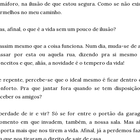
máforo, na ilusão de que estou segura. Como se não exis
ermelhos no meu caminho.
s, afinal, o que é a vida sem um pouco de ilusão?
assim mesmo que a coisa funciona. Num dia, muda-se de a
assar por esta ou aquela rua, dizendo pra si mesmo
nceitos e que, aliás, a novidade é o tempero da vida!
 repente, percebe-se que o ideal mesmo é ficar dentro 
onforto. Pra que jantar fora quando se tem disposição
ceber os amigos?
berdade de ir e vir? Só se for entre o portão da gara
omento em que invadem, também, a nossa sala. Mas aí,
porta mais que nos tirem a vida. Afinal, já a perdemos 
 que nos tiraram o direito de sair de casa.