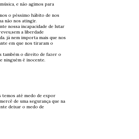
música, e não agimos para
emos o péssimo hábito de nos
 não nos atingir.
ente nossa incapacidade de lutar
reveu,sem a liberdade
ida. já nem importa mais que nos
tante em que nos tiraram o
s também o direito de fazer o
ue ninguém é inocente.
zes temos até medo de expor
á mercê de uma segurança que na
ente deixar o medo de