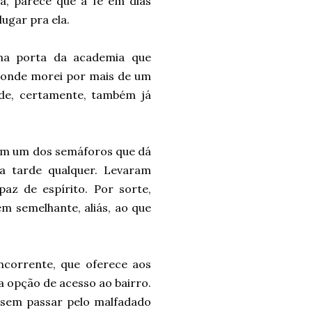
a, parece que a fé em dias
lugar pra ela.
a porta da academia que
 onde morei por mais de um
de, certamente, também já
 em um dos semáforos que dá
a tarde qualquer. Levaram
paz de espírito. Por sorte,
em semelhante, aliás, ao que
oncorrente, que oferece aos
a opção de acesso ao bairro.
 sem passar pelo malfadado