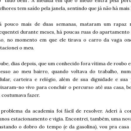
o “tudo bem”. À medida em que o medo entra pela port
lhores tem saído pela janela, sentindo que já não há mais 
á pouco mais de duas semanas, mataram um rapaz n
equentei durante meses, há poucas ruas do apartamento
no, no momento em que ele tirava o carro da vaga on
tacionei o meu.
ube, dias depois, que um conhecido fora vítima de roubo
cesso ao meu bairro, quando voltava do trabalho, num
lular, carteira e relógio, além de sua dignidade e sua 
ixaram-no vivo para concluir o percurso até sua casa, b
 costumava fazer.
problema da academia foi fácil de resolver. Aderi à c
unos estacionamento e vigia. Encontrei, também, uma nov
stando o dobro do tempo (e da gasolina), vou pra casa