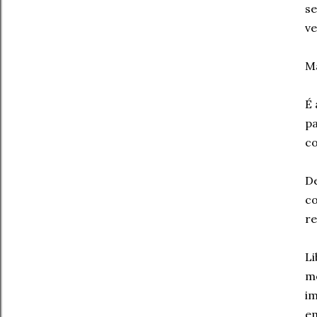
se
v
Ma
É 
p
co
De
c
re
Li
m
im
em