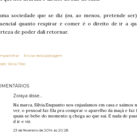
ma sociedade que se diz (ou, ao menos, pretende ser) li
sencial quanto respirar e comer é o direito de ir a q
rteza de poder dali retornar.
mpartilhar
Enviar esta postagem
els:
Sílvia Tibo
OMENTÁRIOS
Zoraya disse…
Na marca, Sílvia.Enquanto nos enjaulamos em casa e saímos 
ver, o pessoal faz fila pra comprar o aparelho da maçã e faz 
quais se bebe do momento q chega ao que sai. E nada de pas
d ir e vir.
23 de fevereiro de 2014 às 20:28