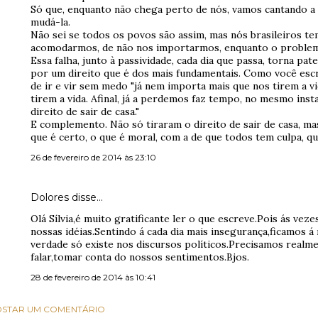
Só que, enquanto não chega perto de nós, vamos cantando a 
mudá-la.
Não sei se todos os povos são assim, mas nós brasileiros t
acomodarmos, de não nos importarmos, enquanto o problema
Essa falha, junto à passividade, cada dia que passa, torna pat
por um direito que é dos mais fundamentais. Como você esc
de ir e vir sem medo "já nem importa mais que nos tirem a v
tirem a vida. Afinal, já a perdemos faz tempo, no mesmo ins
direito de sair de casa."
E complemento. Não só tiraram o direito de sair de casa, ma
que é certo, o que é moral, com a de que todos tem culpa, q
26 de fevereiro de 2014 às 23:10
Dolores disse…
Olá Sílvia,é muito gratificante ler o que escreve.Pois ás ve
nossas idéias.Sentindo á cada dia mais insegurança,ficamos 
verdade só existe nos discursos políticos.Precisamos realm
falar,tomar conta do nossos sentimentos.Bjos.
28 de fevereiro de 2014 às 10:41
STAR UM COMENTÁRIO