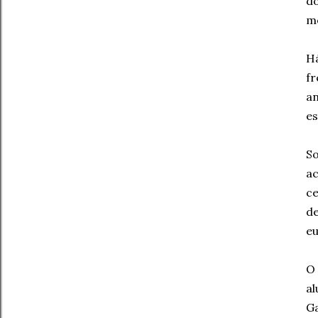
d
me
H
fr
a
es
So
a
ce
de
eu
O 
al
Ga