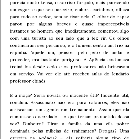
parecia muito tensa, o sorriso forçado, mais parecendo
um esgar; e que seu parceiro, embora carinhoso, olhava
para tudo ao redor, sem se fixar nela. O olhar do rapaz
parou por alguns breves e quase imperceptíveis
instantes no homem, que, imediatamente, comentou algo
com uma turista ao seu lado que a fez rir. Os olhos
continuaram seu percurso, e o homem sentiu um frio na
espinha. Aquele um, pensou, pelo jeito de andar e
proceder, era bastante perigoso. A Agência costumava
treiná-los desde cedo e os professores não brincavam
em serviço. Vai ver ele até recebeu aulas do lendário
professor chinês.
E a moça? Seria novata ou inocente útil? Inocente útil,
concluiu. Assassinato não era para calouros, eles não
arriscariam um agente em treinamento. Assim que ela
cumprisse o acordado – o que teriam prometido dessa
vez? Dinheiro? Tirar a família da uma vila pobre
dominada pelas milícias de traficantes? Drogas? Uma
carreira na Agência? – ela sofreria algum tipo de