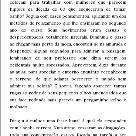
colocam para trabalhar com mulheres que parecem
hippies da década de 60 que esqueceram de tomar
banho? Seguia com esses pensamentos, aplicando um dos
métodos de relaxamento que lhe ensinaram no segundo
ano do curso. Seus movimentos eram casuais e
despreocupados, totalmente naturais. Diminuiu o passo
ao chegar mais perto da moça, encostou-se na amurada e
despendeu alguns segundos para admirar a paisagem,
lembrando de seu professor, que dizia serem os
ocidentais muito apressados. Aproveitem, dizia durante
as aulas, para apreciar o entorno enquanto reconhecem
o terreno, de que adianta percorrer o mundo sem
admirar sua beleza? E sorria, fazendo aparecer tantas
rugas ao redor de seus pequenos olhos amendoados que
sua face redonda mais parecia um pergaminho velho e
molhado.
Dirigiu à mulher uma frase banal, à qual ela respondeu
com a senha correta. Num átimo, cessaram as divagações,
toda sua concentração estava focada na tarefa a ser