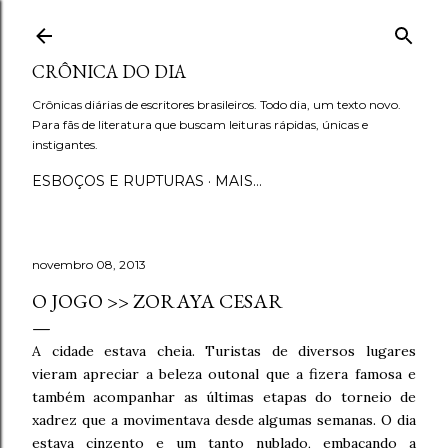
Pular para o conteúdo principal
CRÔNICA DO DIA
Crônicas diárias de escritores brasileiros. Todo dia, um texto novo.
Para fãs de literatura que buscam leituras rápidas, únicas e
instigantes.
ESBOÇOS E RUPTURAS
MAIS…
novembro 08, 2013
O JOGO >> ZORAYA CESAR
A cidade estava cheia. Turistas de diversos lugares
vieram apreciar a beleza outonal que a fizera famosa e
também acompanhar as últimas etapas do torneio de
xadrez que a movimentava desde algumas semanas. O dia
estava cinzento e um tanto nublado, embaçando a