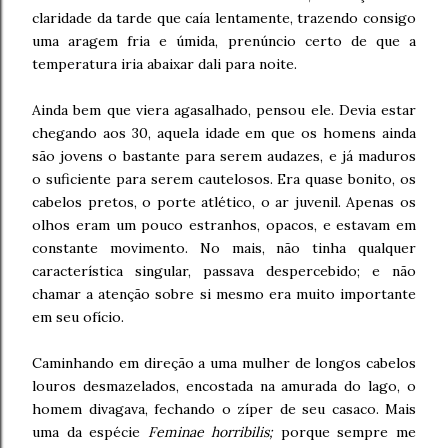
claridade da tarde que caía lentamente, trazendo consigo
uma aragem fria e úmida, prenúncio certo de que a
temperatura iria abaixar dali para noite.
Ainda bem que viera agasalhado, pensou ele. Devia estar
chegando aos 30, aquela idade em que os homens ainda
são jovens o bastante para serem audazes, e já maduros
o suficiente para serem cautelosos. Era quase bonito, os
cabelos pretos, o porte atlético, o ar juvenil. Apenas os
olhos eram um pouco estranhos, opacos, e estavam em
constante movimento. No mais, não tinha qualquer
característica singular, passava despercebido; e não
chamar a atenção sobre si mesmo era muito importante
em seu ofício.
Caminhando em direção a uma mulher de longos cabelos
louros desmazelados, encostada na amurada do lago, o
homem divagava, fechando o zíper de seu casaco. Mais
uma da espécie
Feminae horribilis;
porque sempre me