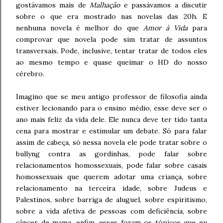
gostávamos mais de
Malhação
e passávamos a discutir
sobre o que era mostrado nas novelas das 20h. E
nenhuma novela é melhor do que
Amor à Vida
para
comprovar que novela pode sim tratar de assuntos
transversais. Pode, inclusive, tentar tratar de todos eles
ao mesmo tempo e quase queimar o HD do nosso
cérebro.
Imagino que se meu antigo professor de filosofia ainda
estiver lecionando para o ensino médio, esse deve ser o
ano mais feliz da vida dele. Ele nunca deve ter tido tanta
cena para mostrar e estimular um debate. Só para falar
assim de cabeça, só nessa novela ele pode tratar sobre o
bullyng contra as gordinhas, pode falar sobre
relacionamentos homossexuais, pode falar sobre casais
homossexuais que querem adotar uma criança, sobre
relacionamento na terceira idade, sobre Judeus e
Palestinos, sobre barriga de aluguel, sobre espiritismo,
sobre a vida afetiva de pessoas com deficiência, sobre
câncer de mama, enfim, esses foram os tópicos que eu