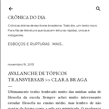
Pular para o conteúdo principal
CRÔNICA DO DIA
Crônicas diárias de escritores brasileiros. Todo dia, um texto novo.
Para fãs de literatura que buscam leituras rápidas, únicas e
instigantes.
ESBOÇOS E RUPTURAS
MAIS…
novembro 19, 2013
AVALANCHE DE TÓPICOS
TRANSVERSAIS >> CLARA BRAGA
Ultimamente tenho lembrado muito das minhas aulas de
filosofia da escola. Sempre achei muito interessante
estudar filosofia no ensino médio, mas lembro de não
gostar da forma como a aula era ministrada. O professor