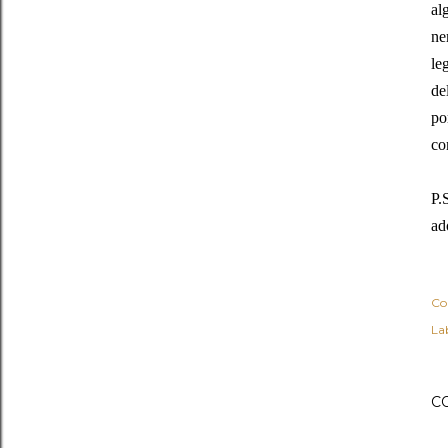
al
ne
le
de
po
co
P.
ad
Co
Lab
C