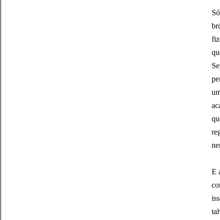
Só
br
fi
qu
Se
pe
um
ac
qu
re
ne
E 
co
is
ta