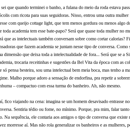
 sei que quando terminei o banho, a fulana do meio da roda estava pass
ócolis com ricota para suas seguidoras. Nisso, entrou uma outra mulher 
zesse com queijo cottage light, que tem menos gordura ou menos algo do
e toda academia tem esse bate-papo? Será que quase toda mulher no mu
rá que as intelectuais também conversam sobre como cortar calorias? F
nsadoras que fazem academia se juntam nesse tipo de conversa. Como s
a dimensão que deixa toda a intelectualidade de fora... Será que se a S
ademia, trocaria receitinhas e sugestões da Bel Vita da época com as c
e só pensa besteira, sou uma intelectual bem meia boca, mas tenho a m
gime. Malho porque adoro a sensação de endorfina, pra repetir a sobr
nhuma – compactuo com essa turma do banheiro. Ah, não mesmo.
aí, fico viajando na cena: imagina se um homem desavisado entrasse no
nversa. Sentiria tédio ou fome, no mínimo. Porque, pra mim, falar tanto
so. Na sequência, ele contaria aos amigos o tipo de conversa que existe
lvez morresse aí. Mas não rola generalizar os banheiros e as mulheres, p