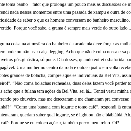
nte toma banho – fator que prolonga um pouco mais as discussões de 
rendi nada nesses momentos entre uma passada de xampu e outra de co
riosidade de saber o que os homens conversam no banheiro masculino,
vertido. Porque você sabe, a grama é sempre mais verde do outro lado...
guma coisa na atmosfera do banheiro da academia deve forçar as mulher
em pode ou não usar calça legging. Acho que não é culpa nossa essa pa
uveiros pós-ginástica, só pode. Dia desses, quando entrei esbaforida pa
pagável. Uma mulher no centro da roda e outras quatro em volta receb
cotes grandes de bolacha, compre aqueles individuais da Bel Vita, ass
teiro!”. “Não coma bolachas recheadas, duas delas fazem você perder to
s acho que a fulana tem ações da Bel Vita, sei lá... Tentei vestir minha c
rrendo pro chuveiro, mas me detectaram e me chamaram pra conversa: 
nhã?”. “Como uma banana com iogurte e tomo café”, respondi já entra
ntentaram, queriam saber qual iogurte, se é light ou não e blábláblá. Ah
 café. Porque se eu coloco açúcar, também perco meu treino. Oi?