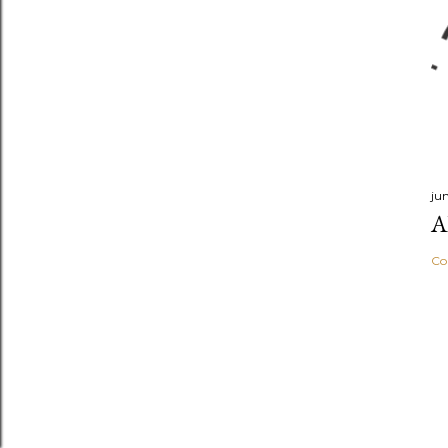
ju
A
Co