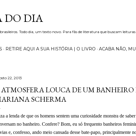
Pular para o conteúdo principal
 DO DIA
 brasileiros. Todo dia, um texto novo. Para fãs de literatura que buscam leituras
S
RETIRE AQUI A SUA HISTÓRIA | O LIVRO
ACABA NÃO, M
osto 22, 2013
 ATMOSFERA LOUCA DE UM BANHEIRO 
ARIANA SCHERMA
za a lenda de que os homens sentem uma curiosidade monstra de saber 
nversam no banheiro. Confere? Bom, eu só frequento banheiros feminin
vias e, confesso, ando meio cansada desse bate-papo, principalmente n