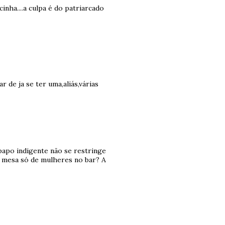
nha....a culpa é do patriarcado
 de ja se ter uma,aliás,várias
papo indigente não se restringe
a mesa só de mulheres no bar? A