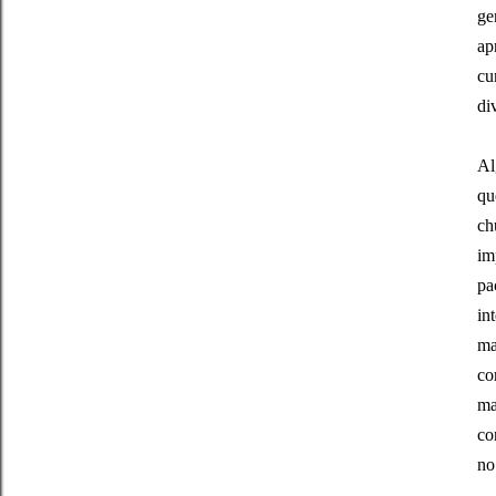
ge
ap
cu
di
Al
qu
ch
im
pa
in
ma
co
ma
co
no