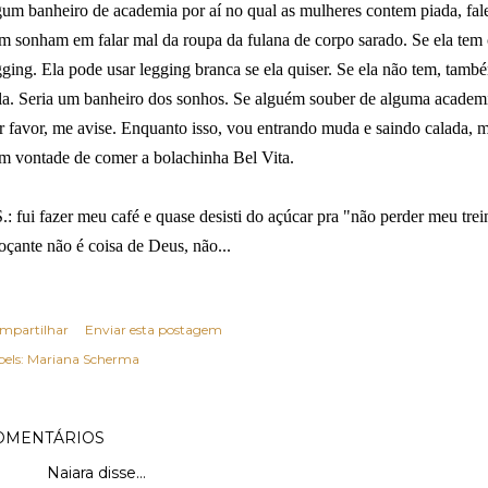
gum banheiro de academia por aí no qual as mulheres contem piada, fa
m sonham em falar mal da roupa da fulana de corpo sarado. Se ela tem 
gging. Ela pode usar legging branca se ela quiser. Se ela não tem, ta
la. Seria um banheiro dos sonhos. Se alguém souber de alguma academia
r favor, me avise. Enquanto isso, vou entrando muda e saindo calada, m
m vontade de comer a bolachinha Bel Vita.
S.: fui fazer meu café e quase desisti do açúcar pra "não perder meu tr
oçante não é coisa de Deus, não...
mpartilhar
Enviar esta postagem
els:
Mariana Scherma
OMENTÁRIOS
Naiara disse…