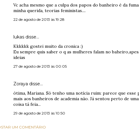
Vc acha mesmo que a culpa dos papos do banheiro é da fumaci
minha querida, teorias feministas....
22 de agosto de 2013 às 19:28
lukas disse…
Kkkkkk gostei muito da cronica :)
Eu sempre quis saber o q as mulheres falam no baheiro,apesar
ideias
27 de agosto de 2013 às 00:05
Zoraya disse…
òtima, Mariana. Só tenho uma notícia ruim: parece que esse 
mais aos banheiros de academia não. Já sentou perto de um
coisa tá feia...
29 de agosto de 2013 às 10:50
STAR UM COMENTÁRIO