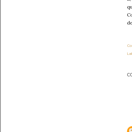
qu
Co
de
Co
Lab
C