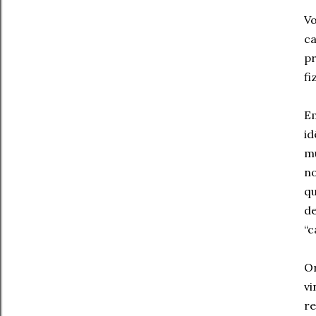
Vo
ca
pr
fi
E
id
m
no
q
de
“c
Or
v
r