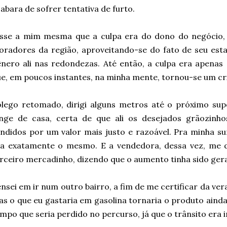
abara de sofrer tentativa de furto.
isse a mim mesma que a culpa era do dono do negócio, 
radores da região, aproveitando-se do fato de seu est
nero ali nas redondezas. Até então, a culpa era apenas 
e, em poucos instantes, na minha mente, tornou-se um cr
ôlego retomado, dirigi alguns metros até o próximo s
onge de casa, certa de que ali os desejados grãozinh
ndidos por um valor mais justo e razoável. Pra minha s
ra exatamente o mesmo. E a vendedora, dessa vez, me 
rceiro mercadinho, dizendo que o aumento tinha sido gera
nsei em ir num outro bairro, a fim de me certificar da ve
s o que eu gastaria em gasolina tornaria o produto aind
mpo que seria perdido no percurso, já que o trânsito era 