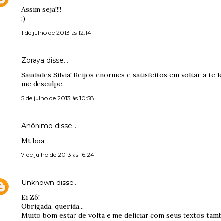
Assim seja!!!!
;)
1 de julho de 2013 às 12:14
Zoraya disse…
Saudades Silvia! Beijos enormes e satisfeitos em voltar a te l
me desculpe.
5 de julho de 2013 às 10:58
Anônimo disse…
Mt boa
7 de julho de 2013 às 16:24
Unknown
disse…
Ei Zô!
Obrigada, querida...
Muito bom estar de volta e me deliciar com seus textos tamb