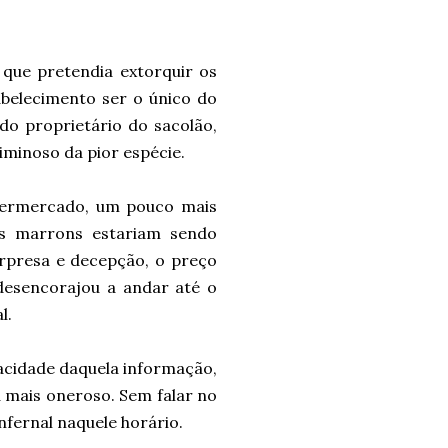
que pretendia extorquir os
abelecimento ser o único do
do proprietário do sacolão,
iminoso da pior espécie.
upermercado, um pouco mais
os marrons estariam sendo
urpresa e decepção, o preço
desencorajou a andar até o
l.
racidade daquela informação,
a mais oneroso. Sem falar no
infernal naquele horário.