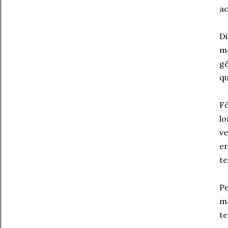
ac
D
mo
gê
qu
F
l
ve
e
te
Pe
ma
te