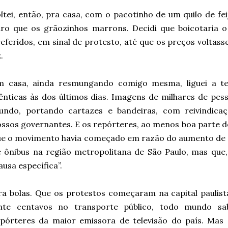
ltei, então, pra casa, com o pacotinho de um quilo de f
ro que os grãozinhos marrons. Decidi que boicotaria o
eferidos, em sinal de protesto, até que os preços voltas
z.
m casa, ainda resmungando comigo mesma, liguei a tel
ênticas às dos últimos dias. Imagens de milhares de pes
undo, portando cartazes e bandeiras, com reivindicaçõ
ssos governantes. E os repórteres, ao menos boa parte de
ue o movimento havia começado em razão do aumento de 
 ônibus na região metropolitana de São Paulo, mas que
ausa específica”.
a bolas. Que os protestos começaram na capital paulis
inte centavos no transporte público, todo mundo sab
epórteres da maior emissora de televisão do país. Mas