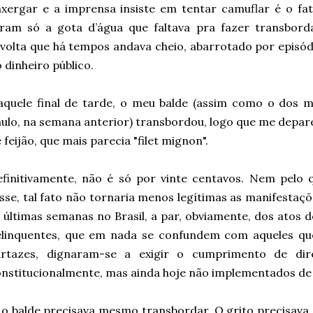
xergar e a imprensa insiste em tentar camuflar é o fa
oram só a gota d’água que faltava pra fazer transbord
volta que há tempos andava cheio, abarrotado por episó
 dinheiro público.
aquele final de tarde, o meu balde (assim como o dos 
ulo, na semana anterior) transbordou, logo que me depar
 feijão, que mais parecia "filet mignon".
finitivamente, não é só por vinte centavos. Nem pelo qu
sse, tal fato não tornaria menos legítimas as manifesta
 últimas semanas no Brasil, a par, obviamente, dos atos 
elinquentes, que em nada se confundem com aqueles qu
artazes, dignaram-se a exigir o cumprimento de dire
nstitucionalmente, mas ainda hoje não implementados de 
 o balde precisava mesmo transbordar. O grito precisava 