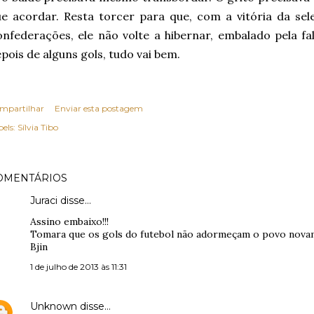
e acordar. Resta torcer para que, com a vitória da sel
nfederações, ele não volte a hibernar, embalado pela fa
pois de alguns gols, tudo vai bem.
mpartilhar
Enviar esta postagem
els:
Sílvia Tibo
OMENTÁRIOS
Juraci disse…
Assino embaixo!!!
Tomara que os gols do futebol não adormeçam o povo novam
Bjin
1 de julho de 2013 às 11:31
Unknown
disse…