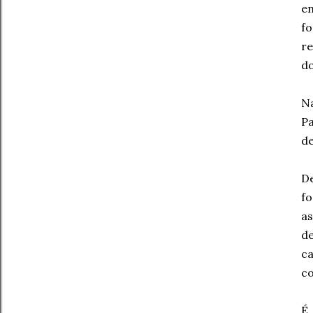
en
f
re
do
N
Pa
de
De
fo
as
d
c
co
É,