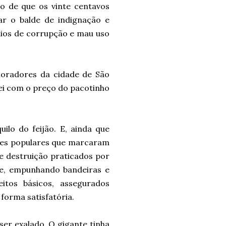
to de que os vinte centavos
ar o balde de indignação e
dios de corrupção e mau uso
moradores da cidade de São
ei com o preço do pacotinho
ilo do feijão. E, ainda que
ções populares que marcaram
de destruição praticados por
e, empunhando bandeiras e
itos básicos, assegurados
forma satisfatória.
ser exalado. O gigante tinha