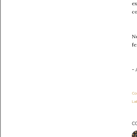
ex
co
No
fe
- 
Co
Lab
C