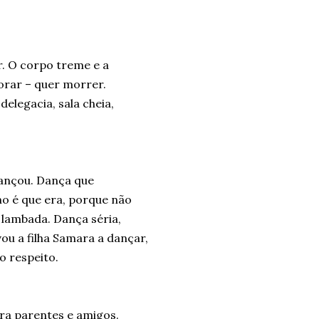
r. O corpo treme e a
rar – quer morrer.
elegacia, sala cheia,
ançou. Dança que
o é que era, porque não
 lambada. Dança séria,
vou a filha Samara a dançar,
o respeito.
ra parentes e amigos.