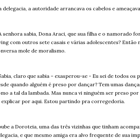
 delegacia, a autoridade arrancava os cabelos e ameaçav
A senhora sabia, Dona Araci, que sua filha e o namorado f
ing com outros sete casais e várias adolescentes? Então
nversa mole de moralismo.
Sabia, claro que sabia – exasperou-se - Eu sei de todos os p
sde quando alguém é preso por dançar? Tem umas danças 
mo a tal da lambada. Mas nunca vi ninguém ser preso por i
 explicar por aqui. Estou partindo pra corregedoria.
ube a Doroteia, uma das três vizinhas que tinham acomp
legacia, e que mesmo amiga era alvo frequente de sua imp