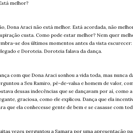
Está melhor?
o, Dona Araci não está melhor. Está acordada, não melho
spiração custa. Como pode estar melhor? Nem quer melho
mbra-se dos últimos momentos antes da vista escurecer: d
legado e Doroteia. Doroteia falava da dança.
nça com que Dona Araci sonhou a vida toda, mas nunca d
rguntou a Seu Ramiro, pé-de-valsa e homem de valor, com
stava dessas indecências que se dançavam por aí, como a
egante, graciosa, como ele explicou. Dança que ela incenti
ra que ela conhecesse gente de bem e se casasse com tod
itas vezes perguntou a Samara por uma apresentação pa