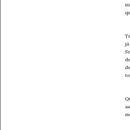
in
qu
Tr
já
Se
de
de
to
Qu
as
me