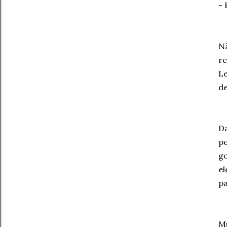
- 
Nã
re
Le
de
Da
pe
go
el
pa
Mu