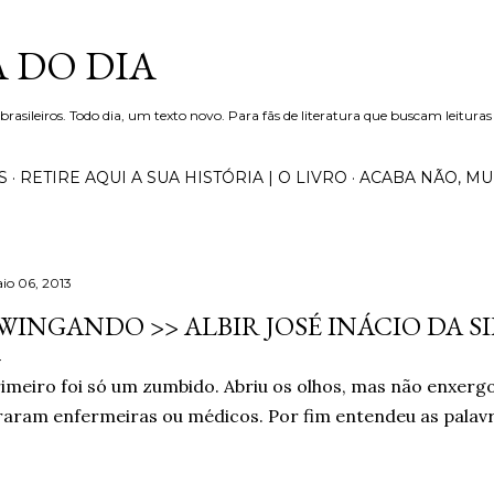
Pular para o conteúdo principal
 DO DIA
 brasileiros. Todo dia, um texto novo. Para fãs de literatura que buscam leituras
S
RETIRE AQUI A SUA HISTÓRIA | O LIVRO
ACABA NÃO, M
io 06, 2013
WINGANDO >> ALBIR JOSÉ INÁCIO DA S
imeiro foi só um zumbido. Abriu os olhos, mas não enxergo
raram enfermeiras ou médicos. Por fim entendeu as palavr