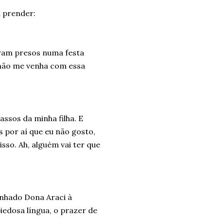
a prender:
oram presos numa festa
 não me venha com essa
assos da minha filha. E
por aí que eu não gosto,
sso. Ah, alguém vai ter que
anhado Dona Araci à
iedosa língua, o prazer de