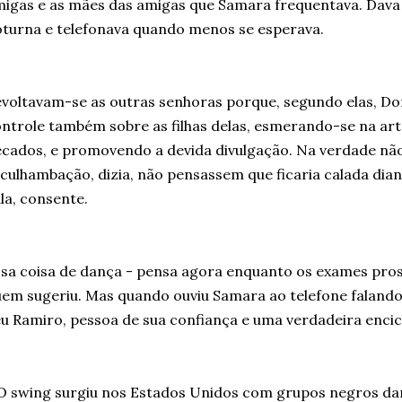
igas e as mães das amigas que Samara frequentava. Dava 
turna e telefonava quando menos se esperava.
voltavam-se as outras senhoras porque, segundo elas, Don
ntrole também sobre as filhas delas, esmerando-se na arte 
cados, e promovendo a devida divulgação. Na verdade não
culhambação, dizia, não pensassem que ficaria calada dia
la, consente.
sa coisa de dança - pensa agora enquanto os exames pro
em sugeriu. Mas quando ouviu Samara ao telefone falando 
u Ramiro, pessoa de sua confiança e uma verdadeira encic
O swing surgiu nos Estados Unidos com grupos negros da