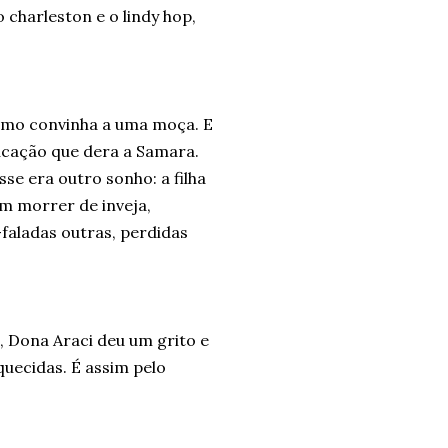
 charleston e o lindy hop,
como convinha a uma moça. E
ucação que dera a Samara.
se era outro sonho: a filha
m morrer de inveja,
faladas outras, perdidas
, Dona Araci deu um grito e
uecidas. É assim pelo