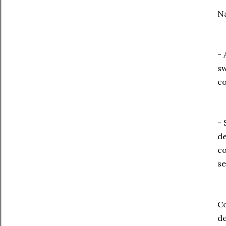
Na
- 
sw
co
- 
de
co
se
Co
de