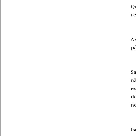
Qu
re
A 
pá
Sa
nã
ex
da
ne
Is