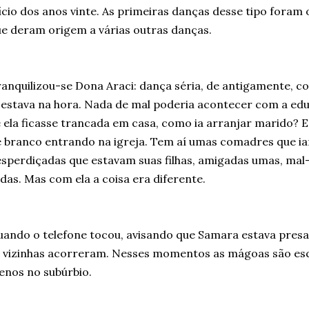
ício dos anos vinte. As primeiras danças desse tipo foram o
e deram origem a várias outras danças.
anquilizou-se Dona Araci: dança séria, de antigamente, 
 estava na hora. Nada de mal poderia acontecer com a ed
 ela ficasse trancada em casa, como ia arranjar marido? Es
 branco entrando na igreja. Tem aí umas comadres que ia
sperdiçadas que estavam suas filhas, amigadas umas, mal-
das. Mas com ela a coisa era diferente.
ando o telefone tocou, avisando que Samara estava presa
 vizinhas acorreram. Nesses momentos as mágoas são esq
nos no subúrbio.