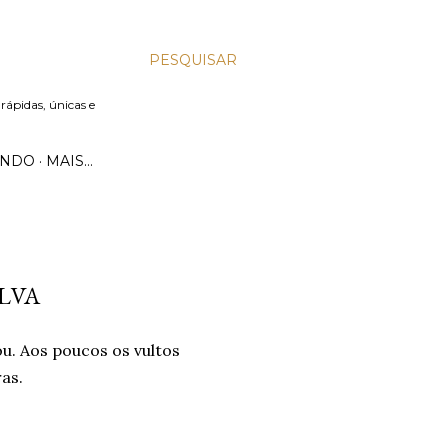
PESQUISAR
 rápidas, únicas e
UNDO
MAIS…
ILVA
u. Aos poucos os vultos
as.