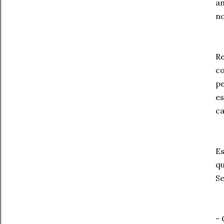
am
no
Re
co
pe
es
ca
Es
qu
Se
- 