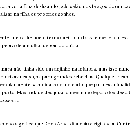
eria ver a filha deslizando pelo salão nos braços de um cav
alizar na filha os próprios sonhos.
enfermeira lhe põe o termômetro na boca e mede a press
lpebra de um olho, depois do outro.
mara não tinha sido um anjinho na infância, mas isso nu
o deixava espaços para grandes rebeldias. Qualquer deso
emplarmente sacudida com um cinto que para essa finalid
 porta. Mas a idade deu juízo à menina e depois dos dezoit
cessário.
so não significa que Dona Araci diminuiu a vigilância. Cont