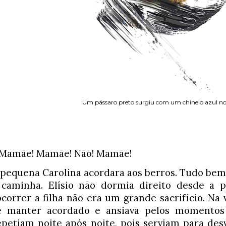
Um pássaro preto surgiu com um chinelo azul no 
 Mamãe! Mamãe! Não! Mamãe!
 pequena Carolina acordara aos berros. Tudo bem, 
 caminha. Elísio não dormia direito desde a pa
ocorrer a filha não era um grande sacrifício. Na v
e manter acordado e ansiava pelos momentos 
epetiam noite após noite, pois serviam para desv