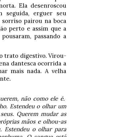
orta. Ela desenroscou 
 seguida, erguer seu 
sorriso pairou na boca 
ão perto e assim que a 
 pousaram, passando a 
o trato digestivo. Virou-
cena dantesca ocorrida a 
ar mais nada. A velha 
nte.
erem, não como ele é.  
ho. Estendeu o olhar um 
 seus. Querem mudar as 
róprias mãos e olhou-as 
 Estendeu o olhar para 
enhuma. O sangue está 