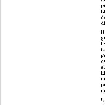
p
E
d
d
H
g
l
f
g
o
a
E
n
p
q
Q