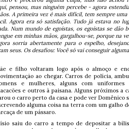
qui, pensou, mas ninguém percebe - agora estendia 
ãos. A primeira vez é mais difícil, tem sempre uma b
ácil. Agora era só satisfação. Tudo já estava no lu
ada. Num mundo de egoístas, os egoístas se dão b
angue em minhas mãos, gargalhou-se, porque na ve
gora sorria abertamente para o espelho, desejand
ram seus. Os desafiou: Você só vai conseguir alguma 
ãe e filho voltaram logo após o almoço e en
ovimentação ao chegar. Carros de polícia, ambul
omens e mulheres, alguns com uniformes mi
acacões e outros à paisana. Alguns próximos a cas
arou o carro perto da casa e pode ver Domênico s
screvendo alguma coisa na terra com um galho de 
arcaça de um pássaro. 
lísio saiu do carro a tempo de depositar a bílis