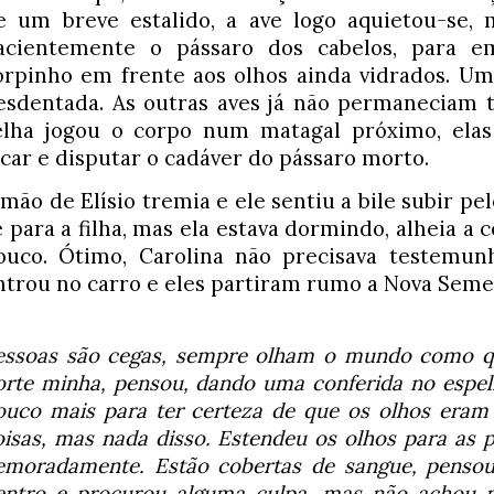
e um breve estalido, a ave logo aquietou-se, m
acientemente o pássaro dos cabelos, para em
orpinho em frente aos olhos ainda vidrados. Um 
esdentada. As outras aves já não permaneciam t
elha jogou o corpo num matagal próximo, elas
icar e disputar o cadáver do pássaro morto.
 mão de Elísio tremia e ele sentiu a bile subir pel
e para a filha, mas ela estava dormindo, alheia a 
ouco. Ótimo, Carolina não precisava testemunh
ntrou no carro e eles partiram rumo a Nova Seme
essoas são cegas, sempre olham o mundo como qu
orte minha, pensou, dando uma conferida no espel
ouco mais para ter certeza de que os olhos eram
oisas, mas nada disso. Estendeu os olhos para as p
emoradamente. Estão cobertas de sangue, pensou.
entro e procurou alguma culpa, mas não achou n