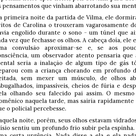
s pensamentos que vinham abarrotando sua ment
a primeira noite da partida de Vilma, ele dormira
ritos de Carolina o trouxeram vagarosamente do 
avia engolido durante o sono - um túnel que ain
ada vez que fechasse os olhos. A cabeça doía, ele 
ma convulsão aproximar-se e, se aos pouc
onsciência, um observador atento pensaria que 
ental seria a inalação de algum tipo de gás tó
eparou com a criança chorando em profundo d
eitada, sem mexer um músculo, de olhos abe
sbugalhados, impassíveis, cheios de fúria e desp
ela olhando seu falecido pai assim. O mesmo o
omênico naquela tarde, mas sairia rapidamente pa
ue o policial percebesse. 
aquela noite, porém, seus olhos estavam vidrados
lísio sentiu um profundo frio subir pela espinha
ma certa urgência. Nada disse a ela e ela nada 