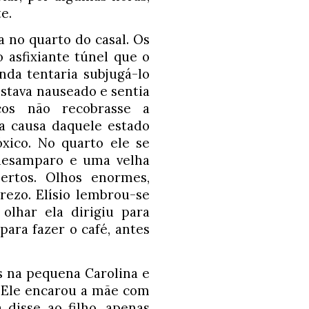
e.
 no quarto do casal. Os 
asfixiante túnel que o 
da tentaria subjugá-lo 
estava nauseado e sentia 
os não recobrasse a 
a causa daquele estado 
xico. 
No quarto ele se 
esamparo e uma velha 
rtos. Olhos enormes, 
rezo. Elísio lembrou-se 
lhar ela dirigiu para 
ra fazer o café, antes 
 na pequena Carolina e 
. Ele encarou a mãe com 
disse ao filho, apenas 