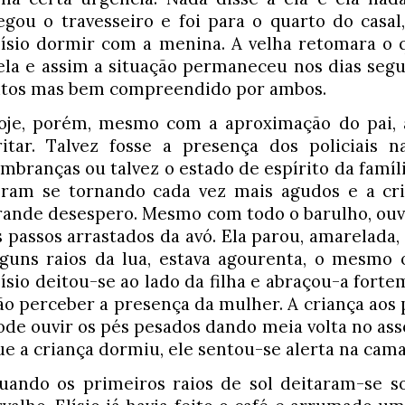
egou o travesseiro e foi para o quarto do casal
lísio dormir com a menina. A velha retomara o qu
ela e assim a situação permaneceu nos dias segu
itos mas bem compreendido por ambos.
oje, porém, mesmo com a aproximação do pai, a
ritar. Talvez fosse a presença dos policiais na
embranças ou talvez o estado de espírito da família
oram se tornando cada vez mais agudos e a cria
rande desespero. Mesmo com todo o barulho, ouvi
s passos arrastados da avó. Ela parou, amarelada, 
lguns raios da lua, estava agourenta, o mesmo ol
lísio deitou-se ao lado da filha e abraçou-a forte
ão perceber a presença da mulher. A criança aos 
ode ouvir os pés pesados dando meia volta no ass
ue a criança dormiu, ele sentou-se alerta na cama
uando os primeiros raios de sol deitaram-se s