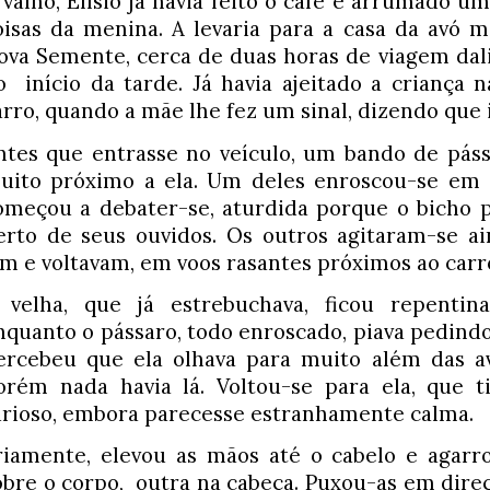
rvalho, Elísio já havia feito o café e arrumado 
oisas da menina. A levaria para a casa da avó 
ova Semente, cerca de duas horas de viagem dali, 
o  início da tarde. Já havia ajeitado a criança n
arro, quando a mãe lhe fez um sinal, dizendo que i
ntes que entrasse no veículo, um bando de pássa
uito próximo a ela. Um deles enroscou-se em s
omeçou a debater-se, aturdida porque o bicho pi
erto de seus ouvidos. Os outros agitaram-se ai
am e voltavam, em voos rasantes próximos ao carro
 velha, que já estrebuchava, ficou repentina
nquanto o pássaro, todo enroscado, piava pedindo a
ercebeu que ela olhava para muito além das ave
orém nada havia lá. Voltou-se para ela, que ti
urioso, embora parecesse estranhamente calma.
riamente, elevou as mãos até o cabelo e agarr
obre o corpo,  outra na cabeça. Puxou-as em direç