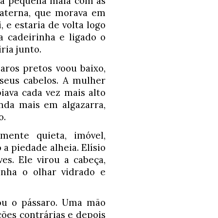
uma pequena mala com as 
materna, que morava em 
e estaria de volta logo 
a cadeirinha e ligado o 
ria junto. 
ros pretos voou baixo, 
eus cabelos. A mulher 
ava cada vez mais alto 
nda mais em algazarra, 
. 
mente quieta, imóvel, 
 piedade alheia. Elísio 
s. Ele virou a cabeça, 
nha o olhar vidrado e 
ou o pássaro. Uma mão 
ões contrárias e depois 