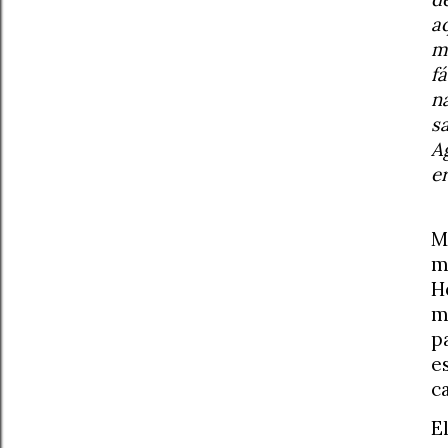
a
m
f
n
s
A
e
M
m
H
m
p
e
c
E