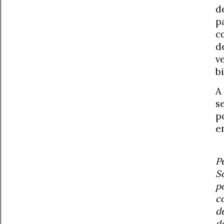
d
p
c
d
v
b
A
s
p
e
P
S
p
c
d
d