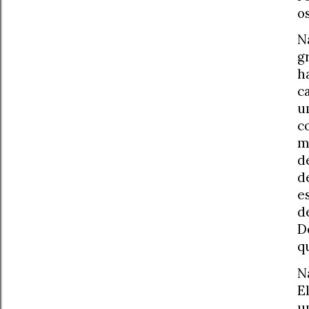
o
N
g
h
c
u
c
m
d
d
e
d
D
q
N
E
u