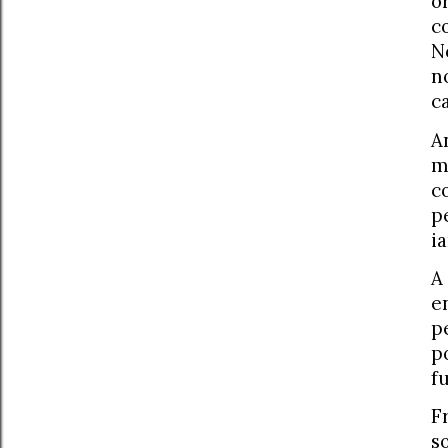
o
c
N
n
c
A
m
c
p
i
A
e
p
p
f
F
s