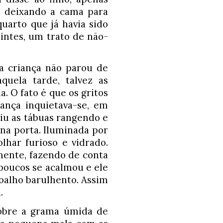
, deixando a cama para 
arto que já havia sido 
intes, um trato de não-
 criança não parou de 
quela tarde, talvez as 
. O fato é que os gritos 
nça inquietava-se, em 
u as tábuas rangendo e 
na porta. Iluminada por 
har furioso e vidrado. 
mente, fazendo de conta 
poucos se acalmou e ele 
oalho barulhento. Assim 
. 
obre a grama úmida de 