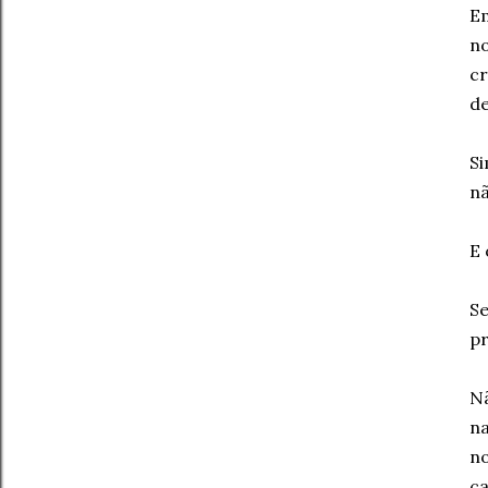
Em
n
c
de
Si
nã
E
S
pr
Nã
na
no
ca