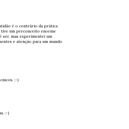
atidão é o contrário da prática
pre tive um preconceito enorme
é ser, mas experimentei um
, mentes e atenção para um mundo
nicos. ;-)
. :-)