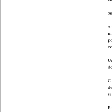
Si
An
m
p
c
Um
de
Ci
d
si
En