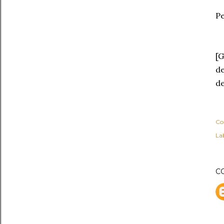
Pe
[G
d
de
Co
Lab
C