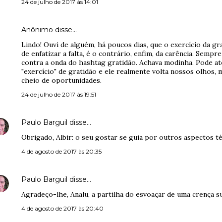
24 de julho de 2017 às 14:01
Anônimo disse…
Lindo! Ouvi de alguém, há poucos dias, que o exercício da gr
de enfatizar a falta, é o contrário, enfim, da carência. Sem
contra a onda do hashtag gratidão. Achava modinha. Pode at
"exercício" de gratidão e ele realmente volta nossos olhos
cheio de oportunidades.
24 de julho de 2017 às 19:51
Paulo Barguil
disse…
Obrigado, Albir: o seu gostar se guia por outros aspectos téc
4 de agosto de 2017 às 20:35
Paulo Barguil
disse…
Agradeço-lhe, Analu, a partilha do esvoaçar de uma crença sua
4 de agosto de 2017 às 20:40