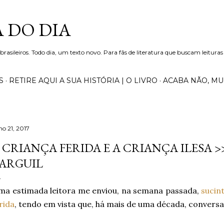
Pular para o conteúdo principal
 DO DIA
 brasileiros. Todo dia, um texto novo. Para fãs de literatura que buscam leituras
S
RETIRE AQUI A SUA HISTÓRIA | O LIVRO
ACABA NÃO, M
ho 21, 2017
 CRIANÇA FERIDA E A CRIANÇA ILESA >
ARGUIL
a estimada leitora me enviou, na semana passada,
sucin
rida
, tendo em vista que, há mais de uma década, convers