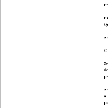
En
Es
Qu
A 
Ca
Se
i
pe
A 
a
ps