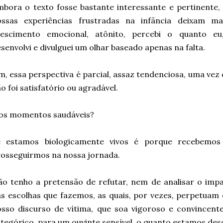
bora o texto fosse bastante interessante e pertinente, 
ossas experiências frustradas na infância deixam m
rescimento emocional, atônito, percebi o quanto eu,
senvolvi e divulguei um olhar baseado apenas na falta.
m, essa perspectiva é parcial, assaz tendenciosa, uma vez 
o foi satisfatório ou agradável.
 os momentos saudáveis?
e estamos biologicamente vivos é porque recebemo
osseguirmos na nossa jornada.
o tenho a pretensão de refutar, nem de analisar o imp
s escolhas que fazemos, as quais, por vezes, perpetuam 
sso discurso de vítima, que soa vigoroso e convincent
tegórico, para um ouvinte sensível, o quanto estamos des