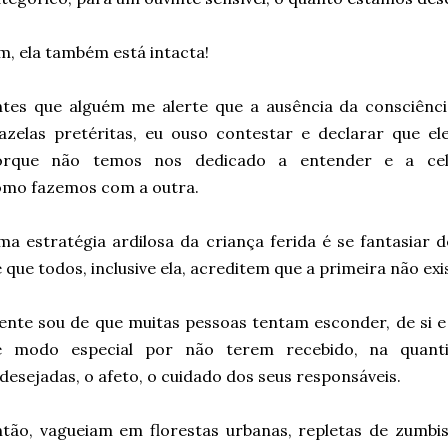
m, ela também está intacta!
tes que alguém me alerte que a ausência da consciênci
azelas pretéritas, eu ouso contestar e declarar que e
orque não temos nos dedicado a entender e a ce
omo fazemos com a outra.
a estratégia ardilosa da criança ferida é se fantasiar de
 que todos, inclusive ela, acreditem que a primeira não ex
ente sou de que muitas pessoas tentam esconder, de si e
e modo especial por não terem recebido, na quant
 desejadas, o afeto, o cuidado dos seus responsáveis.
tão, vagueiam em florestas urbanas, repletas de zumbi