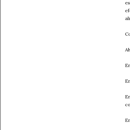
e
e
al
Co
Ah
En
En
E
c
En