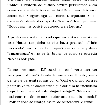
Contou a história de quando haviam perguntado a ela,
como se a coitada fosse um VOLP* ou um dicionário
ambulante: "Sanguessuga tem hífen? É separado? Como
escreve?"e, diante da resposta: "Não sei", teve que ouvir:
"Noooossa mas você é doutoooora em Letras...".
A professora acabou dizendo que não estava nem aí com
isso. Nunca, nunquinha na vida havia precisado ("tinha
precisado" não é melhor aqui?) escrever a palavra
"sanguessuga" e não se lembrava de como se escrevia.
Não era obrigada.
Eu me senti menos E.T. (será que eu deveria escrever
isso por extenso?). Sendo formada em Direito, muita
gente me pergunta coisas como: "Qual é o prazo para eu
pedir de volta os documentos que deixei lá na imobiliária,
daquele meu contrato de aluguel antigo?", "Meu vizinho
está construindo um muro maior que o meu, isso pode?"
"Roubar doce de criança, assim, de brincadeira, é crime? E