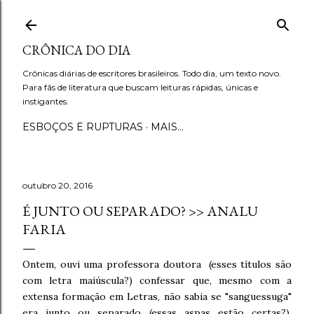
Pular para o conteúdo principal
CRÔNICA DO DIA
Crônicas diárias de escritores brasileiros. Todo dia, um texto novo.
Para fãs de literatura que buscam leituras rápidas, únicas e
instigantes.
ESBOÇOS E RUPTURAS
MAIS…
outubro 20, 2016
É JUNTO OU SEPARADO? >> ANALU
FARIA
Ontem, ouvi uma professora doutora (esses títulos são
com letra maiúscula?) confessar que, mesmo com a
extensa formação em Letras, não sabia se "sanguessuga"
era junto ou separado (essas aspas estão certas?).