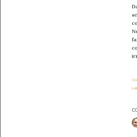
Da
se
co
Ne
fa
co
ir
Co
Lab
C