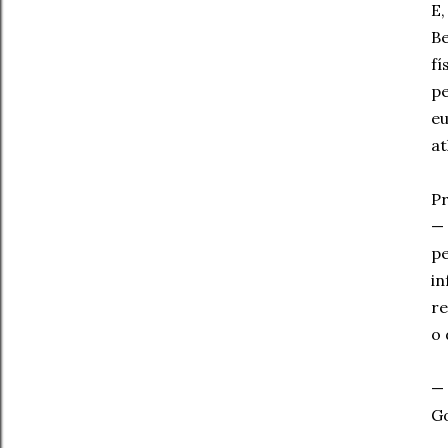
E,
Be
fí
pe
eu
at
Pr
— 
pe
in
re
o 
— 
Go