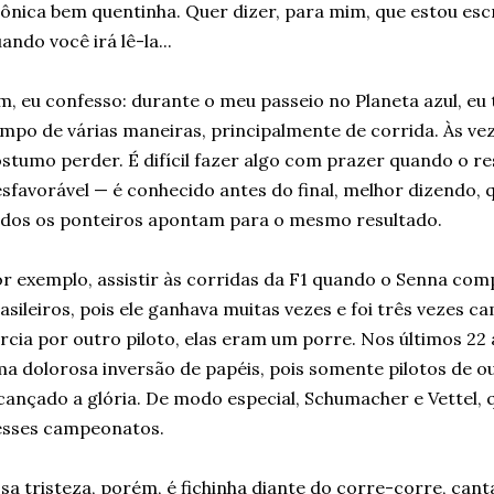
ônica bem quentinha. Quer dizer, para mim, que estou esc
ando você irá lê-la...
m, eu confesso: durante o meu passeio no Planeta azul, e
mpo de várias maneiras, principalmente de corrida. Às veze
stumo perder. É difícil fazer algo com prazer quando o r
sfavorável — é conhecido antes do final, melhor dizendo, 
dos os ponteiros apontam para o mesmo resultado.
r exemplo, assistir às corridas da F1 quando o Senna comp
asileiros, pois ele ganhava muitas vezes e foi três vezes
rcia por outro piloto, elas eram um porre. Nos últimos 2
a dolorosa inversão de papéis, pois somente pilotos de o
cançado a glória. De modo especial, Schumacher e Vettel
esses campeonatos.
sa tristeza, porém, é fichinha diante do corre-corre, can