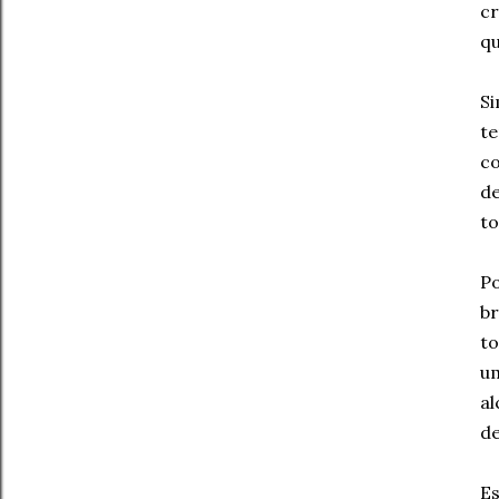
cr
qu
Si
te
co
de
to
Po
br
to
um
al
d
Es