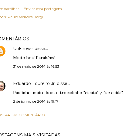
mpartilhar
Enviar esta postagem
els:
Paulo Meireles Barguil
OMENTÁRIOS
Unknown
disse…
Muito boa! Parabéns!
31 de maio de 2014 às 16:53
Eduardo Loureiro Jr.
disse…
Paulinho, muito bom o trocadinho "cicuta" / "se cuida".
2 de junho de 2014 às 19:17
STAR UM COMENTÁRIO
OSTAGENS MAIS VISITADAS