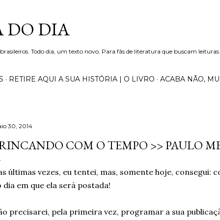
Pular para o conteúdo principal
 DO DIA
 brasileiros. Todo dia, um texto novo. Para fãs de literatura que buscam leituras
S
RETIRE AQUI A SUA HISTÓRIA | O LIVRO
ACABA NÃO, M
io 30, 2014
RINCANDO COM O TEMPO >> PAULO ME
s últimas vezes, eu tentei, mas, somente hoje, consegui: 
 dia em que ela será postada!
o precisarei, pela primeira vez, programar a sua publicaç