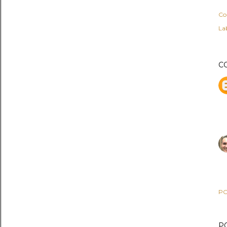
Co
Lab
C
PO
P