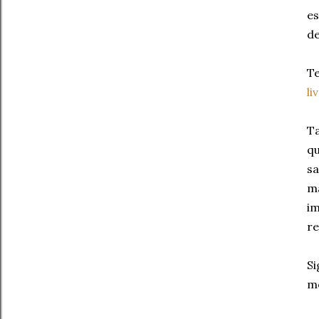
es
de
Te
li
Ta
qu
sa
ma
im
re
Si
me