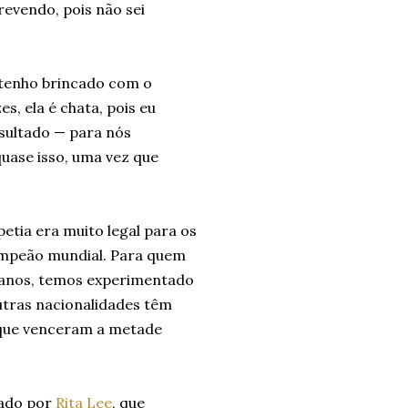
revendo, pois não sei
u tenho brincado com o
s, ela é chata, pois eu
esultado — para nós
quase isso, uma vez que
etia era muito legal para os
 campeão mundial. Para quem
2 anos, temos experimentado
utras nacionalidades têm
, que venceram a metade
tado por
Rita Lee
, que