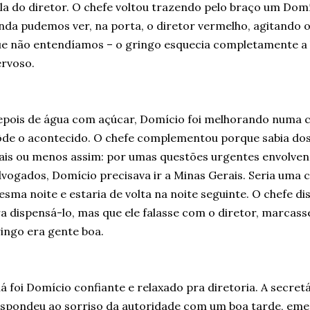
la do diretor. O chefe voltou trazendo pelo braço um Dom
nda pudemos ver, na porta, o diretor vermelho, agitando o
e não entendíamos – o gringo esquecia completamente a
rvoso.
pois de água com açúcar, Domício foi melhorando numa c
de o acontecido. O chefe complementou porque sabia dos
is ou menos assim: por umas questões urgentes envolvend
vogados, Domício precisava ir a Minas Gerais. Seria uma co
sma noite e estaria de volta na noite seguinte. O chefe d
a dispensá-lo, mas que ele falasse com o diretor, marcass
ingo era gente boa.
lá foi Domício confiante e relaxado pra diretoria. A secretá
spondeu ao sorriso da autoridade com um boa tarde, em