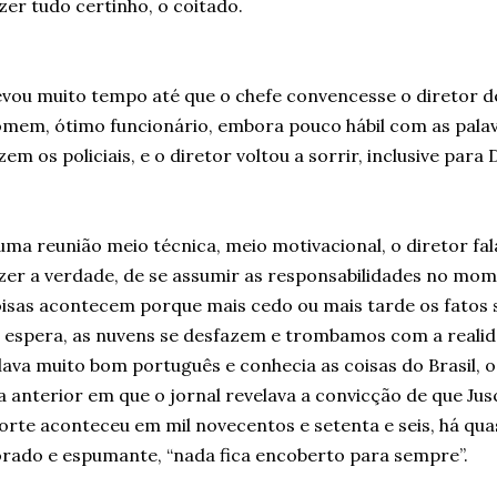
zer tudo certinho, o coitado.
vou muito tempo até que o chefe convencesse o diretor 
mem, ótimo funcionário, embora pouco hábil com as palav
zem os policiais, e o diretor voltou a sorrir, inclusive para
ma reunião meio técnica, meio motivacional, o diretor fal
zer a verdade, de se assumir as responsabilidades no m
isas acontecem porque mais cedo ou mais tarde os fatos
 espera, as nuvens se desfazem e trombamos com a realid
lava muito bom português e conhecia as coisas do Brasil, o
a anterior em que o jornal revelava a convicção de que Jusc
rte aconteceu em mil novecentos e setenta e seis, há quas
rado e espumante, “nada fica encoberto para sempre”.