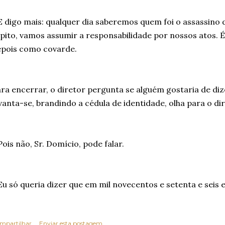
E digo mais: qualquer dia saberemos quem foi o assassino 
pito, vamos assumir a responsabilidade por nossos atos. 
pois como covarde.
ra encerrar, o diretor pergunta se alguém gostaria de di
vanta-se, brandindo a cédula de identidade, olha para o di
Pois não, Sr. Domício, pode falar.
Eu só queria dizer que em mil novecentos e setenta e seis 
mpartilhar
Enviar esta postagem