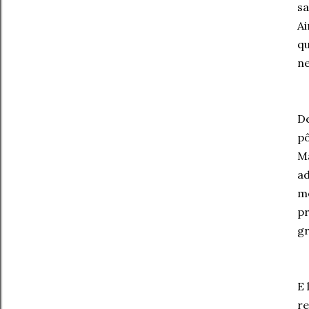
sa
Ai
qu
ne
De
pô
Ma
ad
me
pr
gr
E 
re