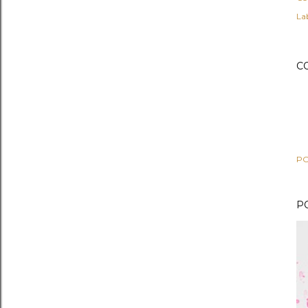
Lab
C
PO
P