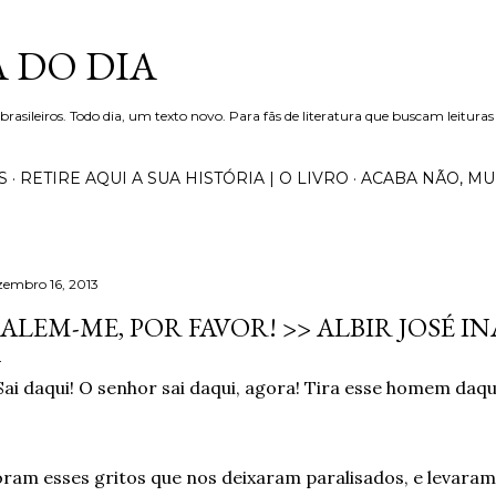
Pular para o conteúdo principal
 DO DIA
 brasileiros. Todo dia, um texto novo. Para fãs de literatura que buscam leituras
S
RETIRE AQUI A SUA HISTÓRIA | O LIVRO
ACABA NÃO, M
zembro 16, 2013
ALEM-ME, POR FAVOR! >> ALBIR JOSÉ IN
Sai daqui! O senhor sai daqui, agora! Tira esse homem daqu
ram esses gritos que nos deixaram paralisados, e levara