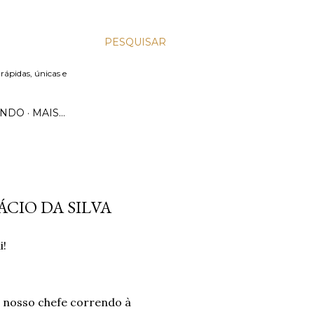
PESQUISAR
 rápidas, únicas e
UNDO
MAIS…
ÁCIO DA SILVA
i!
m nosso chefe correndo à