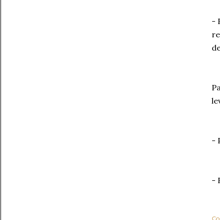
- 
re
de
Pa
le
- 
- 
Co