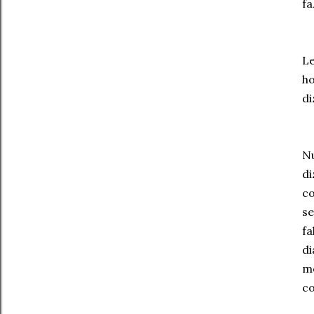
fa
Le
ho
di
Nu
di
co
se
fa
di
mo
co