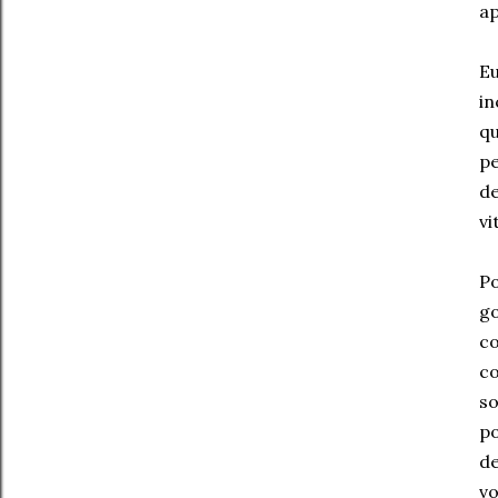
ap
Eu
in
qu
pe
de
vi
Po
go
co
co
so
po
de
vo