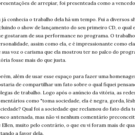
resentações de arrepiar, foi presenteada como a venced
 já conhecia o trabalho dela há um tempo. Fui a diversos s
cluindo o show de lançamento do seu primeiro CD, o qual
e gostaram de sua performance no programa. O trabalho d
rsonalidade, assim como ela, e é impressionante como el
 sua voz o carisma que ela mostrou ter no palco do prog
tória fosse mais do que justa.
rém, além de usar esse espaço para fazer uma homenagem
staria de compartilhar um fato sobre o qual fiquei pens
legas de trabalho. Logo após o anúncio da vitória, as rede
mentários como "toma sociedade, ela é negra, gorda, lésbi
ciedade? Qual foi a sociedade que reclamou do fato dela 
uco antenada, mas não vi nenhum comentário preconceituo
 Ellen, muito pelo contrário, o que eu vi foram mais de qu
tando a favor dela.