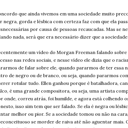
ncordo que ainda vivemos em uma sociedade muito preconc
r negra, gorda e lésbica com certeza faz com que ela pass
snecessárias por causa de pessoas recaucadas. Mas se n
lando nada, será que era necessário dizer que a sociedad
ecentemente um vídeo do Morgan Freeman falando sobre
cesso nas redes sociais, e nesse vídeo ele dizia que o rac
rarmos de falar sobre ele, quando pararmos de ter essa 
tro de negro ou de branco, ou seja, quando pararmos com
erer rotular tudo. Ellen ganhou porque é batalhadora, ca
lco, é uma grande compositora, ou seja, uma artista comp
r onde, correu atrás, foi humilde, e agora está colhendo o
nesto, isso sim tem que ser falado. Se ela é negra ou lésbic
ntar melhor ou pior. Se a sociedade tomou ou não na cara,
econceituoso se morder de raiva até não aguentar mais. O