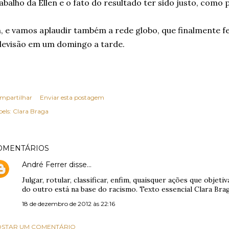
abalho da Ellen e o fato do resultado ter sido justo, como 
, e vamos aplaudir também a rede globo, que finalmente fez
levisão em um domingo a tarde.
mpartilhar
Enviar esta postagem
els:
Clara Braga
OMENTÁRIOS
André Ferrer
disse…
Julgar, rotular, classificar, enfim, quaisquer ações que obje
do outro está na base do racismo. Texto essencial Clara Brag
18 de dezembro de 2012 às 22:16
STAR UM COMENTÁRIO