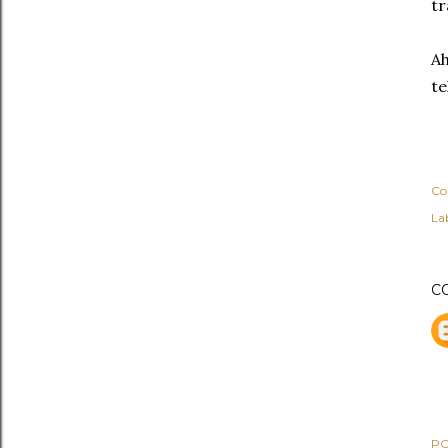
tr
Ah
te
Co
Lab
C
PO