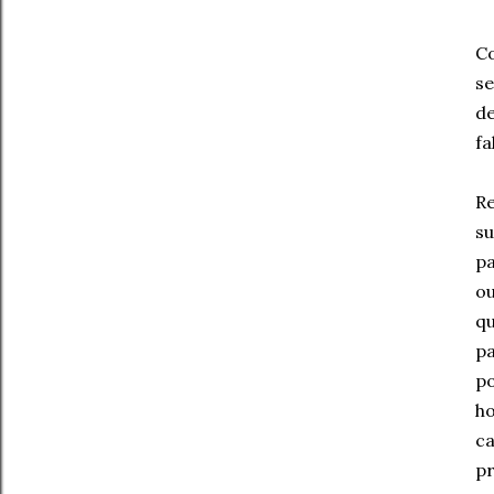
Co
se
de
fa
R
su
pa
ou
qu
pa
po
ho
ca
pr