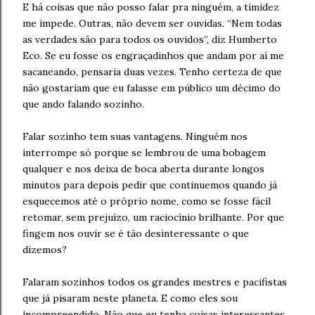
E há coisas que não posso falar pra ninguém, a timidez
me impede. Outras, não devem ser ouvidas. “Nem todas
as verdades são para todos os ouvidos”, diz Humberto
Eco. Se eu fosse os engraçadinhos que andam por aí me
sacaneando, pensaria duas vezes. Tenho certeza de que
não gostariam que eu falasse em público um décimo do
que ando falando sozinho.
Falar sozinho tem suas vantagens. Ninguém nos
interrompe só porque se lembrou de uma bobagem
qualquer e nos deixa de boca aberta durante longos
minutos para depois pedir que continuemos quando já
esquecemos até o próprio nome, como se fosse fácil
retomar, sem prejuízo, um raciocínio brilhante. Por que
fingem nos ouvir se é tão desinteressante o que
dizemos?
Falaram sozinhos todos os grandes mestres e pacifistas
que já pisaram neste planeta. E como eles sou
incompreendido. Não que eu tenha coisas interessantes