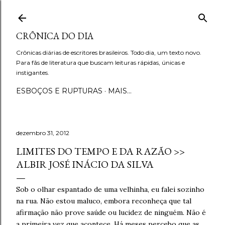
Pular para o conteúdo principal
CRÔNICA DO DIA
Crônicas diárias de escritores brasileiros. Todo dia, um texto novo.
Para fãs de literatura que buscam leituras rápidas, únicas e
instigantes.
ESBOÇOS E RUPTURAS
MAIS…
dezembro 31, 2012
LIMITES DO TEMPO E DA RAZÃO >>
ALBIR JOSÉ INÁCIO DA SILVA
Sob o olhar espantado de uma velhinha, eu falei sozinho
na rua. Não estou maluco, embora reconheça que tal
afirmação não prove saúde ou lucidez de ninguém. Não é
a primeira vez que acontece. Há meses percebo que as