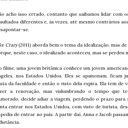
o acho isso errado, contanto que saibamos lidar com os
sultados diferentes e, às vezes, até mesmo contrários ao
sapontar-se.
ke Crazy
(2011) aborda bem o tema da idealização, mas de
rque, neste caso, o idealizado aconteceu, mas se perdeu
o filme, uma jovem britânica conhece um jovem america
ngeles, nos Estados Unidos. Eles se apaixonam, ficam 
sta da faculdade e então o visto dela expira. Ela tem de 
azer a renovação, mas vislumbrando o tempo que ter
morado, decide adiar a viagem, perdendo o prazo para 
nta entrar nos Estados Unidos, com visto de turista, de
pedia de entrar no país. A partir daí, Anna e Jacob pass
distância.