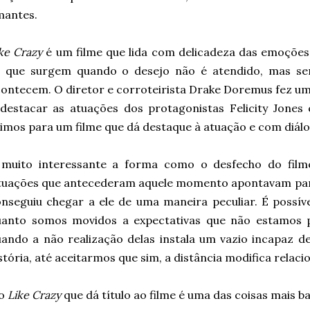
mantes.
ke Crazy
é um filme que lida com delicadeza das emoções 
s que surgem quando o desejo não é atendido, mas s
ontecem. O diretor e corroteirista Drake Doremus fez um
destacar as atuações dos protagonistas Felicity Jones 
imos para um filme que dá destaque à atuação e com diál
 muito interessante a forma como o desfecho do film
tuações que antecederam aquele momento apontavam para 
nseguiu chegar a ele de uma maneira peculiar. É possíve
uanto somos movidos a expectativas que não estamos p
ando a não realização delas instala um vazio incapaz 
stória, até aceitarmos que sim, a distância modifica relac
 o
Like Crazy
que dá título ao filme é uma das coisas mais b