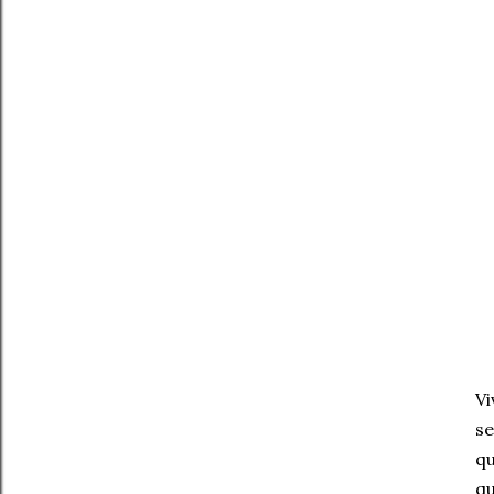
V
s
q
q