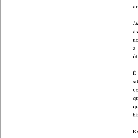
a
Li
à
ac
a 
ót
É
si
co
q
qu
hi
E