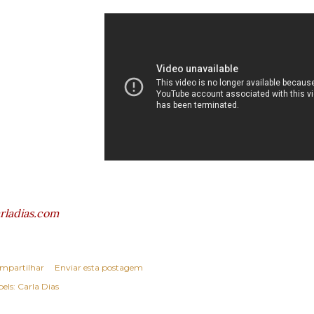
rladias.com
mpartilhar
Enviar esta postagem
els:
Carla Dias