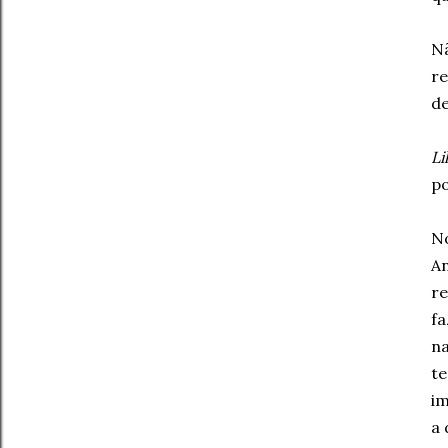
Nã
re
de
Li
po
N
A
re
f
na
te
im
a 