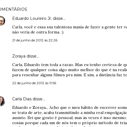
OMENTÁRIOS
Eduardo Loureiro Jr.
disse…
Carla, você e essa sua talentosa mania de fazer a gente ter 
não veria de outra forma. :)
21 de junho de 2012 às 22:26
Zoraya disse…
Carla, Eduardo tem toda a razao. Mas eu tenho certeza de q
fazem de qualquer coisa algo muito melhor do que é na reali
para resenhar alguns filmes pra mim. E sim, a distância faz to
22 de junho de 2012 às 11:56
Carla Dias
disse…
Eduardo e Zoraya... Acho que o meu hábito de escrever som
se trata de arte, acaba transmitindo a minha real empolgação
assisto. Sei que gosto é pessoal, mas às vezes é isso mesmo.
cosias porque cada um de nós tem o próprio método de tri