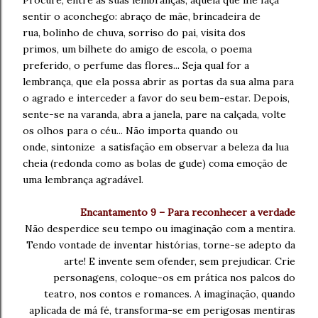
Procure, entre as suas lembranças, aquela que lhe faça
sentir
o aconchego: abraço de mãe, brincadeira de
rua,
bolinho de chuva,
sorriso do pai, visita dos
primos,
um bilhete do amigo de escola,
o poema
preferido, o perfume das flores...
Seja qual for a
lembrança,
que ela possa abrir as portas da sua alma para
o agrado
e interceder a favor do seu bem-estar.
Depois,
sente-se na varanda,
abra a janela,
pare na calçada,
volte
os olhos para o céu...
Não importa quando ou
onde,
sintonize a satisfação em observar a beleza
da lua
cheia (redonda como as bolas de gude) com
a emoção de
uma lembrança agradável.
Encantamento 9 – Para reconhecer a verdade
Não desperdice seu tempo ou imaginação com a mentira.
Tendo vontade de inventar histórias,
torne-se adepto da
arte!
E invente sem ofender, sem
prejudicar. Crie
personagens, coloque-os em prática
nos palcos do
teatro, nos
contos e romances.
A imaginação, quando
aplicada de má fé,
transforma-se em perigosas mentiras