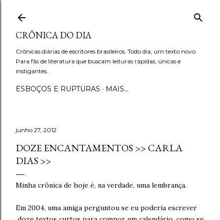
Pular para o conteúdo principal
CRÔNICA DO DIA
Crônicas diárias de escritores brasileiros. Todo dia, um texto novo.
Para fãs de literatura que buscam leituras rápidas, únicas e
instigantes.
ESBOÇOS E RUPTURAS
MAIS…
junho 27, 2012
DOZE ENCANTAMENTOS >> CARLA
DIAS >>
Minha crônica de hoje é, na verdade, uma lembrança.
Em 2004, uma amiga perguntou se eu poderia escrever
doze textos curtos para compor um calendário, como se