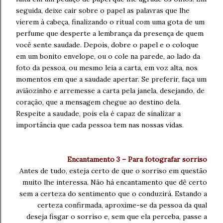
seguida,
deixe cair sobre o papel
as palavras que lhe
vierem à cabeça, finalizando
o ritual com uma gota de um
perfume que desperte
a lembrança da presença de quem
você sente saudade. Depois, dobre o papel e o coloque
em
um bonito envelope, ou o cole na parede, ao lado da
foto da pessoa,
ou mesmo leia a carta, em voz alta,
nos
momentos em que a saudade apertar.
Se preferir, faça
um
aviãozinho e arremesse
a carta pela janela, desejando,
de
coração, que a mensagem chegue ao destino dela.
Respeite a saudade, pois ela é capaz de sinalizar
a
importância que cada pessoa tem
nas nossas vidas.
Encantamento 3 – Para fotografar sorriso
Antes de tudo, esteja certo de que o sorriso em questão
muito lhe interessa. Não há encantamento
que dê certo
sem a certeza do sentimento
que o conduzirá. Estando a
certeza
confirmada, aproxime-se da pessoa da qual
deseja
fisgar o sorriso e, sem que ela perceba,
passe a