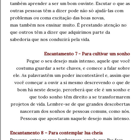
também
aprender a ser
um bom ouvinte. Escutar o que as
outras
pessoas têm a dizer pode
não só ajudá-las com
problemas ou com
a excitação das boas novas,
mas
também nos
ensinar muito. É prestando atenção
no
que outros
têm a dizer que adquirimos parte da
sabedoria
que nos conduzirá pela vida.
Encantamento 7 - Para cultivar um sonho
Pegue o seu desejo mais intenso, aquele que
você
costuma guardar a sete chaves,
e comece a falar sobre
ele. As palavras
têm um poder incontestável e, assim que
você
começar a ouvir a si mesmo
descrevendo o que de
bom há neste desejo,
perceberá que ele é um sonho e
que todo
sonho têm direito a se transformar
em
projetos de vida.
Lembre-se de que grandes descobertas
nasceram dos sonhos de pessoas
comuns, como nós.
Pessoas
que apostaram naquele desejo
mais intenso.
Encantamento 8 – Para contemplar lua cheia