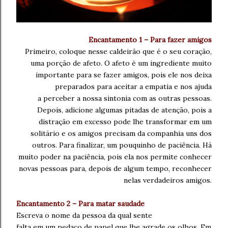
Encantamento 1 – Para fazer amigos
Primeiro, coloque nesse caldeirão que é o seu coração,
uma
porção de afeto. O afeto é um
ingrediente muito
importante para se
fazer amigos, pois ele nos deixa
preparados
para aceitar a empatia e nos ajuda
a
perceber a nossa sintonia com as
outras pessoas.
Depois, adicione algumas
pitadas de atenção, pois a
distração
em excesso pode lhe transformar
em um
solitário e os amigos precisam da
companhia uns dos
outros.
Para finalizar, um pouquinho de paciência.
Há
muito poder na paciência,
pois ela nos permite conhecer
novas
pessoas para, depois de algum tempo,
reconhecer
nelas verdadeiros amigos.
Encantamento 2 – Para matar saudade
Escreva o nome da pessoa da qual sente
falta em um pedaço de
papel que lhe agrade os olhos. Em