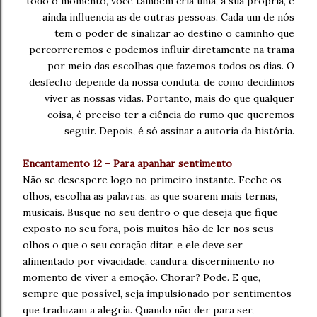
todo o momento, você também cria uma,
a sua própria, e
ainda
influencia as de outras pessoas.
Cada um de nós
tem o poder
de sinalizar ao destino o caminho que
percorreremos
e podemos influir diretamente na trama
por meio
das escolhas que fazemos todos os dias.
O
desfecho depende da nossa conduta,
de como decidimos
viver as nossas
vidas. Portanto, mais do que qualquer
coisa,
é preciso ter a
ciência do rumo que queremos
seguir. Depois,
é só assinar a autoria da história.
Encantamento 12 – Para apanhar sentimento
Não se desespere logo no primeiro instante. Feche os
olhos,
escolha as palavras, as que soarem mais ternas,
musicais. Busque no seu dentro o que deseja
que fique
exposto no seu fora, pois
muitos hão de ler nos seus
olhos o que o seu coração
ditar, e ele deve ser
alimentado por vivacidade,
candura, discernimento no
momento
de viver a emoção. Chorar? Pode. E que,
sempre
que possível, seja impulsionado por
sentimentos
que traduzam a alegria. Quando
não der para ser,