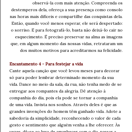
observá-la com mais atenção. Compreenda
os
destemperos dela, ofereça
a sua presença como consolo
nas
horas mais difíceis e compartilhe das conquistas dela.
Então,
quando você menos esperar,
ele será despertado:
o sorriso. E
para fotografá-lo, basta não deixá-lo cair no
esquecimento.
É preciso preservar na alma
as imagens
que, em algum momento das nossas vidas,
retrataram um
dos muitos motivos
para acreditarmos na felicidade.
Encantamento 4 - Para festejar a vida
Cante aquela canção que você levou meses para decorar
só para poder lembrar determinado
momento da sua
vida. Dance
no meio da sala,
da rua, não tenha medo de se
entregar aos
rompantes da alegria. Dê atenção
à
companhia do dia, pois
ela pode se tornar a companhia
de uma vida.
Invista nos sonhos. Através deles é que
as
grandes invenções do homem
têm ganhado vida.
Adote a
sabedoria da simplicidade,
reconhecendo o valor
de cada
gesto e sentimento que alguém
venha a lhe oferecer.
Às
vezes, dê-se ao luxo de amanhecer com o dia,
passar a