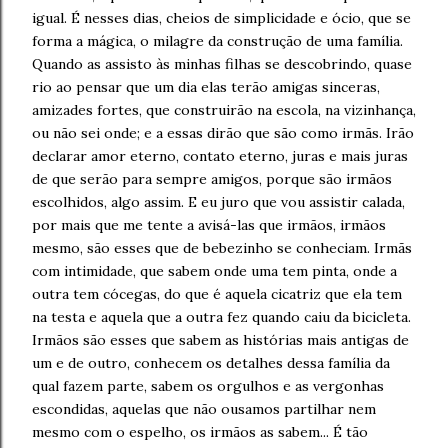
igual. É nesses dias, cheios de simplicidade e ócio, que se
forma a mágica, o milagre da construção de uma família.
Quando as assisto às minhas filhas se descobrindo, quase
rio ao pensar que um dia elas terão amigas sinceras,
amizades fortes, que construirão na escola, na vizinhança,
ou não sei onde; e a essas dirão que são como irmãs. Irão
declarar amor eterno, contato eterno, juras e mais juras
de que serão para sempre amigos, porque são irmãos
escolhidos, algo assim. E eu juro que vou assistir calada,
por mais que me tente a avisá-las que irmãos, irmãos
mesmo, são esses que de bebezinho se conheciam. Irmãs
com intimidade, que sabem onde uma tem pinta, onde a
outra tem cócegas, do que é aquela cicatriz que ela tem
na testa e aquela que a outra fez quando caiu da bicicleta.
Irmãos são esses que sabem as histórias mais antigas de
um e de outro, conhecem os detalhes dessa família da
qual fazem parte, sabem os orgulhos e as vergonhas
escondidas, aquelas que não ousamos partilhar nem
mesmo com o espelho, os irmãos as sabem... É tão