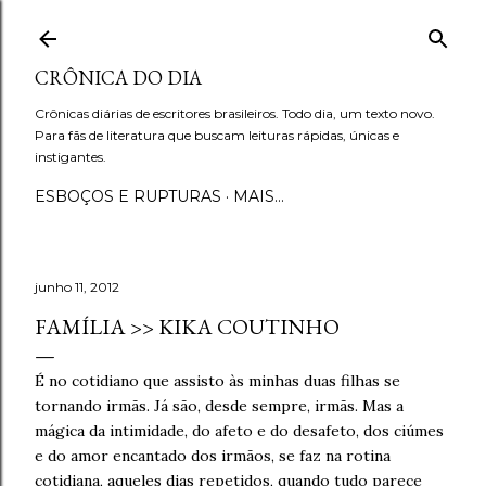
Pular para o conteúdo principal
CRÔNICA DO DIA
Crônicas diárias de escritores brasileiros. Todo dia, um texto novo.
Para fãs de literatura que buscam leituras rápidas, únicas e
instigantes.
ESBOÇOS E RUPTURAS
MAIS…
junho 11, 2012
FAMÍLIA >> KIKA COUTINHO
É no cotidiano que assisto às minhas duas filhas se
tornando irmãs. Já são, desde sempre, irmãs. Mas a
mágica da intimidade, do afeto e do desafeto, dos ciúmes
e do amor encantado dos irmãos, se faz na rotina
cotidiana, aqueles dias repetidos, quando tudo parece