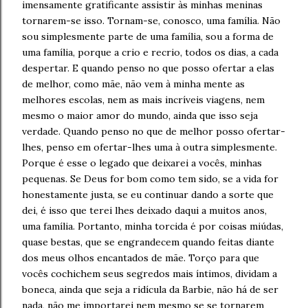
imensamente gratificante assistir às minhas meninas
tornarem-se isso. Tornam-se, conosco, uma família. Não
sou simplesmente parte de uma família, sou a forma de
uma família, porque a crio e recrio, todos os dias, a cada
despertar. E quando penso no que posso ofertar a elas
de melhor, como mãe, não vem à minha mente as
melhores escolas, nem as mais incríveis viagens, nem
mesmo o maior amor do mundo, ainda que isso seja
verdade. Quando penso no que de melhor posso ofertar-
lhes, penso em ofertar-lhes uma à outra simplesmente.
Porque é esse o legado que deixarei a vocês, minhas
pequenas. Se Deus for bom como tem sido, se a vida for
honestamente justa, se eu continuar dando a sorte que
dei, é isso que terei lhes deixado daqui a muitos anos,
uma família. Portanto, minha torcida é por coisas miúdas,
quase bestas, que se engrandecem quando feitas diante
dos meus olhos encantados de mãe. Torço para que
vocês cochichem seus segredos mais íntimos, dividam a
boneca, ainda que seja a ridícula da Barbie, não há de ser
nada, não me importarei nem mesmo se se tornarem