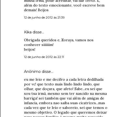
minha Irmã, pode acreditar, vai dar certo. E,
além do texto emocionante, você escreve bem
demais! Beijos
12 de junho de 2012 às 21:39
Kika
disse…
Obrigada queridos e, Zoraya, vamos nos
conhecer siiiiiim!
beijos!
12 de junho de 2012 às 22:11
Anônimo disse…
eu me leio e me decifro a cada letra dedilhada
por vc! que texto mais lindo lindo lindo, que
olhar, que doçura, que afeto! Sabe...eu sei que
sou tua irmã, mesmo sem ter nascido na mesma
barriga! sei também que vai além de amigas de
infancia, embora nao saiba suas cicatrizes...mas
cada vez que te leio e saboreio, sei que temos o
mesmo objetivo. O legado que queremos deixar