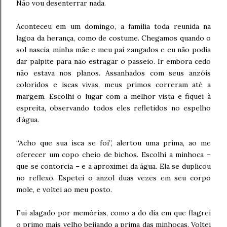
Não vou desenterrar nada.
Aconteceu em um domingo, a família toda reunida na
lagoa da herança, como de costume. Chegamos quando o
sol nascia, minha mãe e meu pai zangados e eu não podia
dar palpite para não estragar o passeio. Ir embora cedo
não estava nos planos. Assanhados com seus anzóis
coloridos e iscas vivas, meus primos correram até a
margem. Escolhi o lugar com a melhor vista e fiquei à
espreita, observando todos eles refletidos no espelho
d’água.
“Acho que sua isca se foi”, alertou uma prima, ao me
oferecer um copo cheio de bichos. Escolhi a minhoca –
que se contorcia – e a aproximei da água. Ela se duplicou
no reflexo. Espetei o anzol duas vezes em seu corpo
mole, e voltei ao meu posto.
Fui alagado por memórias, como a do dia em que flagrei
o primo mais velho beijando a prima das minhocas. Voltei