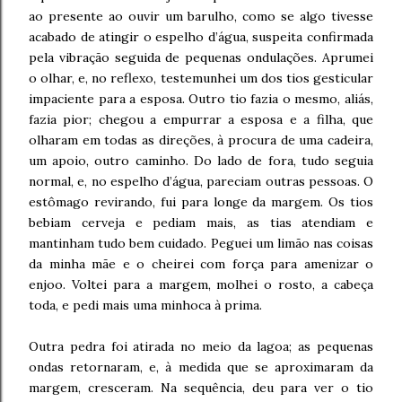
ao presente ao ouvir um barulho, como se algo tivesse
acabado de atingir o espelho d’água, suspeita confirmada
pela vibração seguida de pequenas ondulações. Aprumei
o olhar, e, no reflexo, testemunhei um dos tios gesticular
impaciente para a esposa. Outro tio fazia o mesmo, aliás,
fazia pior; chegou a empurrar a esposa e a filha, que
olharam em todas as direções, à procura de uma cadeira,
um apoio, outro caminho. Do lado de fora, tudo seguia
normal, e, no espelho d’água, pareciam outras pessoas. O
estômago revirando, fui para longe da margem. Os tios
bebiam cerveja e pediam mais, as tias atendiam e
mantinham tudo bem cuidado. Peguei um limão nas coisas
da minha mãe e o cheirei com força para amenizar o
enjoo. Voltei para a margem, molhei o rosto, a cabeça
toda, e pedi mais uma minhoca à prima.
Outra pedra foi atirada no meio da lagoa; as pequenas
ondas retornaram, e, à medida que se aproximaram da
margem, cresceram. Na sequência, deu para ver o tio