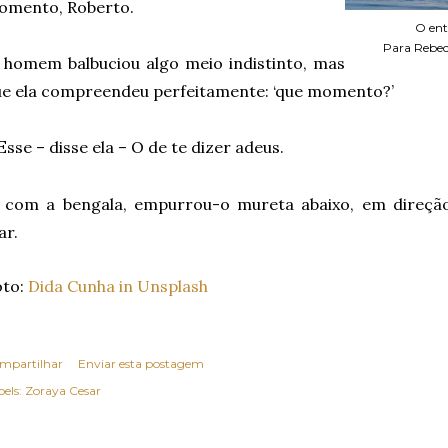
omento, Roberto.
O ent
Para Rebecc
homem balbuciou algo meio indistinto, mas
e ela compreendeu perfeitamente: ‘que momento?’
E
sse – disse ela – O de te dizer adeus.
, com a bengala, empurrou-o mureta abaixo, em direçã
ar.
oto:
Dida Cunha in Unsplash
mpartilhar
Enviar esta postagem
els:
Zoraya Cesar