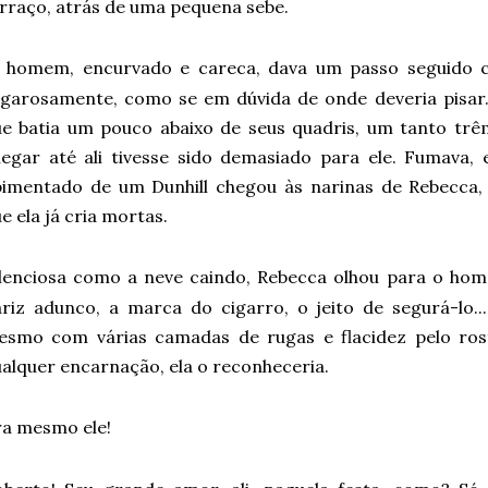
rraço, atrás de uma pequena sebe.
O
homem, encurvado e careca, dava um passo seguido c
garosamente, como se em dúvida de onde deveria pisar.
e batia um pouco abaixo de seus quadris, um tanto trê
egar até ali tivesse sido demasiado para ele. Fumava,
pimentado de um Dunhill chegou às narinas de Rebecca
e ela já cria mortas.
ilenciosa como a neve caindo, Rebecca olhou para o hom
riz adunco, a marca do cigarro, o jeito de segurá-lo.
esmo com várias camadas de rugas e flacidez pelo ros
alquer encarnação, ela o reconheceria.
ra mesmo ele!