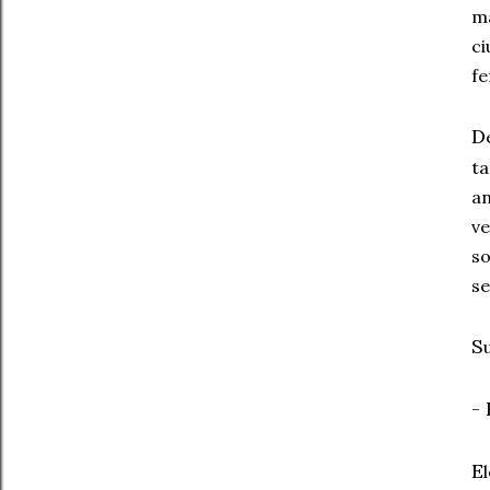
m
ci
fe
D
t
a
v
so
se
S
- 
E