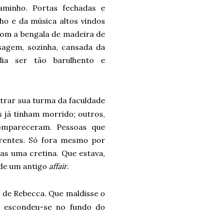
aminho. Portas fechadas e
ho e da música altos vindos
 com a bengala de madeira de
isagem, sozinha, cansada da
ia ser tão barulhento e
ntrar sua turma da faculdade
s já tinham morrido; outros,
ompareceram. Pessoas que
erentes. Só fora mesmo por
as uma cretina. Que estava,
 de um antigo
affair
.
 de Rebecca. Que maldisse o
, escondeu-se no fundo do