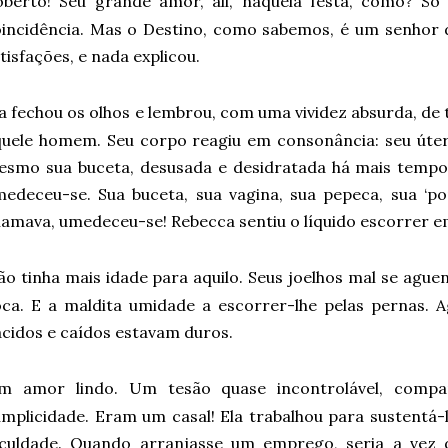
oberto! Seu grande amor, ali, naquela festa, como? Só 
incidência. Mas o Destino, como sabemos, é um senhor d
tisfações, e nada explicou.
la fechou os olhos e lembrou, com uma vividez absurda, de
uele homem. Seu corpo reagiu em consonância: seu útero 
smo sua buceta, desusada e desidratada há mais tempo 
edeceu-se. Sua buceta, sua vagina, sua pepeca, sua ‘por
amava, umedeceu-se! Rebecca sentiu o líquido escorrer e
ão tinha mais idade para aquilo. Seus joelhos mal se ague
ca. E a maldita umidade a escorrer-lhe pelas pernas. A
ácidos e caídos estavam duros.
m amor lindo. Um tesão quase incontrolável, companh
mplicidade. Eram um casal! Ela trabalhou para sustentá-
aculdade. Quando arranjasse um emprego, seria a vez 