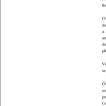
Re
O
de
a 
a
d
pl
V
s
Ó
so
pr
Ce