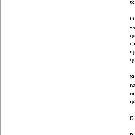
te
va
qu
ch
a
qu
S
na
m
qu
E