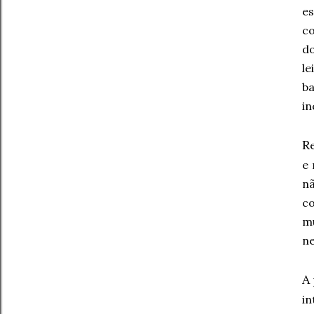
e
co
do
le
b
in
R
e 
n
c
mu
ne
A
i