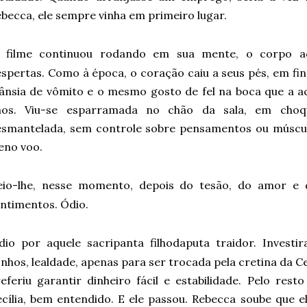
becca, ele sempre vinha em primeiro lugar.
filme continuou rodando em sua mente, o corpo 
spertas. Como à época, o coração caiu a seus pés, em fin
ânsia de vômito e o mesmo gosto de fel na boca que a 
nos. Viu-se esparramada no chão da sala, em cho
esmantelada, sem controle sobre pensamentos ou múscu
eno voo.
eio-lhe, nesse momento, depois do tesão, do amor e 
entimentos. Ódio.
dio por aquele sacripanta filhodaputa traidor. Investir
nhos, lealdade, apenas para ser trocada pela cretina da Ce
eferiu garantir dinheiro fácil e estabilidade. Pelo res
cília, bem entendido. E ele passou. Rebecca soube que e