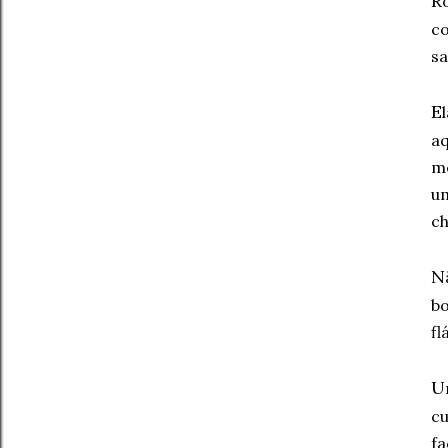
R
co
sa
E
aq
me
um
ch
N
bo
fl
U
cu
f