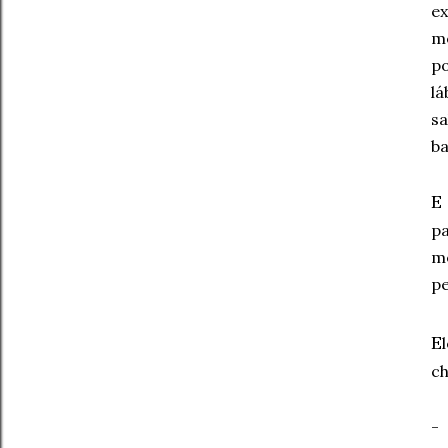
e
m
po
l
s
ba
E
pa
m
pe
E
ch
-