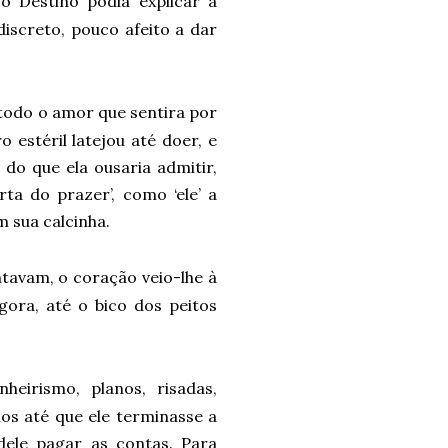
o Destino podia explicar a
iscreto, pouco afeito a dar
 todo o amor que sentira por
estéril latejou até doer, e
do que ela ousaria admitir,
ta do prazer’, como ‘ele’ a
m sua calcinha.
ntavam, o coração veio-lhe à
gora, até o bico dos peitos
eirismo, planos, risadas,
los até que ele terminasse a
dele pagar as contas. Para