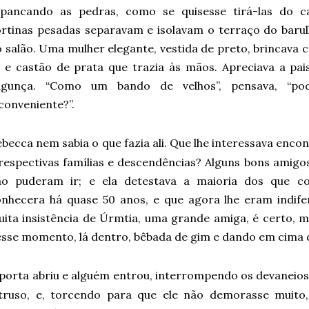
spancando as pedras, como se quisesse tirá-las do c
rtinas pesadas separavam e isolavam o terraço do barul
 salão. Uma mulher elegante, vestida de preto, brincava
i e castão de prata que trazia às mãos. Apreciava a pa
agunça. “Como um bando de velhos”, pensava, “pod
conveniente?”.
ebecca nem sabia o que fazia ali. Que lhe interessava enco
respectivas famílias e descendências? Alguns bons amigo
ão puderam ir; e ela detestava a maioria dos que c
onhecera há quase 50 anos, e que agora lhe eram indif
ita insistência de Úrmtia, uma grande amiga, é certo, m
sse momento, lá dentro, bêbada de gim e dando em cima
porta abriu e alguém entrou, interrompendo os devaneios
ntruso, e, torcendo para que ele não demorasse muito