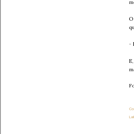
m
O
qu
- 
E
m
F
Co
Lab