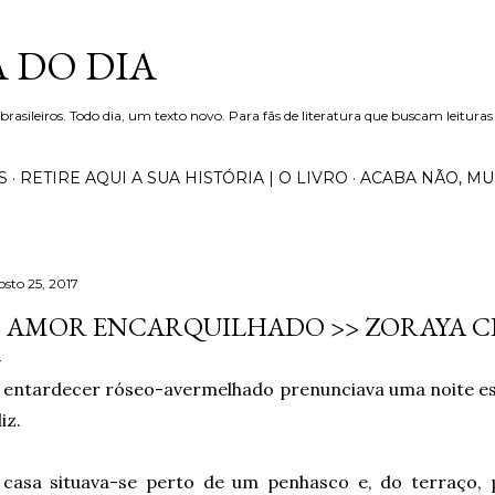
Pular para o conteúdo principal
 DO DIA
 brasileiros. Todo dia, um texto novo. Para fãs de literatura que buscam leituras
S
RETIRE AQUI A SUA HISTÓRIA | O LIVRO
ACABA NÃO, M
osto 25, 2017
 AMOR ENCARQUILHADO >> ZORAYA C
O
entardecer róseo-avermelhado prenunciava uma noite es
liz.
A
casa situava-se perto de um penhasco e, do terraço, 