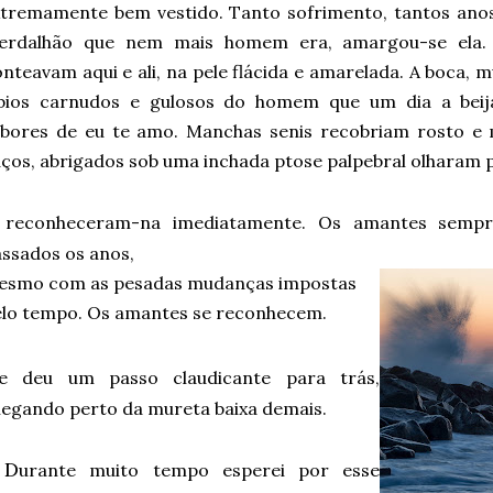
xtremamente bem vestido. Tanto sofrimento, tantos ano
erdalhão que nem mais homem era, amargou-se ela. P
nteavam aqui e ali, na pele flácida e amarelada. A boca,
ábios carnudos e gulosos do homem que um dia a bei
abores de eu te amo. Manchas senis recobriam rosto e
ços, abrigados sob uma inchada ptose palpebral olharam 
reconheceram-na imediatamente. Os amantes semp
ssados os anos,
esmo com as pesadas mudanças impostas
lo tempo. Os amantes se reconhecem.
le deu um passo claudicante para trás,
egando perto da mureta baixa demais.
 D
urante muito tempo esperei por esse