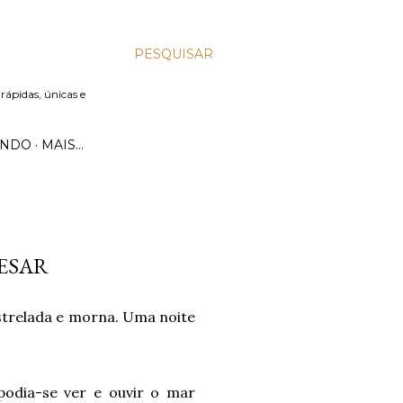
PESQUISAR
 rápidas, únicas e
UNDO
MAIS…
ESAR
trelada e morna. Uma noite
podia-se ver e ouvir o mar