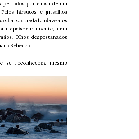
s perdidos por causa de um
elos hirsutos e grisalhos
 murcha, em nada lembrava os
jara apaixonadamente, com
 mãos. Olhos despestanados
para Rebecca.
re se reconhecem, mesmo