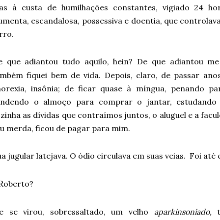
as à custa de humilhações constantes, vigiado 24 h
umenta, escandalosa, possessiva e doentia, que controla
rro.
e que adiantou tudo aquilo, hein? De que adiantou me
ambém fiquei bem de vida. Depois, claro, de passar an
norexia, insônia; de ficar quase à míngua, penando pa
endendo o almoço para comprar o jantar, estudando 
zinha as dívidas que contraímos juntos, o aluguel e a facul
u merda, ficou de pagar para mim.
ua jugular latejava. O ódio circulava em suas veias. Foi até 
R
oberto?
le se virou, sobressaltado, um velho
aparkinsoniado,