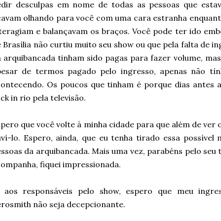
edir desculpas em nome de todas as pessoas que esta
cavam olhando para você com uma cara estranha enquant
teragiam e balançavam os braços. Você pode ter ido em
 Brasília não curtiu muito seu show ou que pela falta de 
 arquibancada tinham sido pagas para fazer volume, mas p
pesar de termos pagado pelo ingresso, apenas não tín
contecendo. Os poucos que tinham é porque dias antes
ck in rio pela televisão.
pero que você volte à minha cidade para que além de ver
ví-lo. Espero, ainda, que eu tenha tirado essa possível
ssoas da arquibancada. Mais uma vez, parabéns pelo seu t
ompanha, fiquei impressionada.
á aos responsáveis pelo show, espero que meu ingre
rosmith não seja decepcionante.