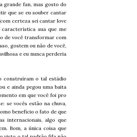
a grande fan, mas gosto do
tir que se eu souber cantar
 (com certeza sei cantar love
 característica sua que me
fato de você transformar com
isso, gostem ou não de você,
vilhosa e eu nunca perderia
o construíram o tal estádio
cou e ainda pegou uma baita
 momento em que você foi pro
e: se vocês estão na chuva,
omo benefício o fato de que
as internacionais, algo que
em. Bom, a única coisa que
o visto o tal padrão fifa não