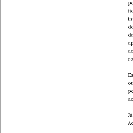
p
fi
in
de
da
a
a
ro
Es
ou
pe
ac
J
Ae