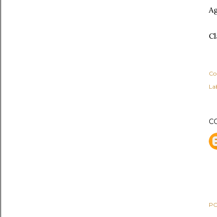
Ag
Cl
Co
Lab
C
PO