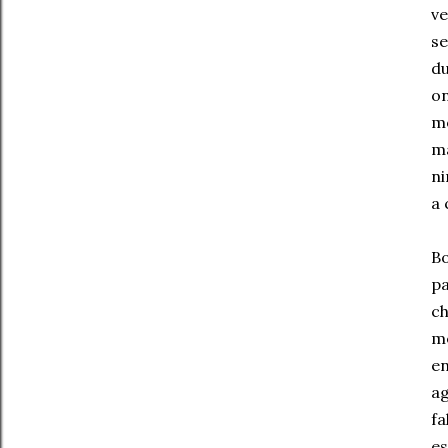
v
se
du
o
mo
ma
ni
a 
Bo
pa
ch
me
en
ag
f
es