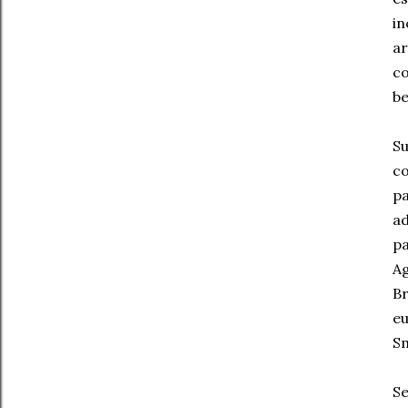
in
ar
co
be
Su
co
pa
ad
pa
Ag
Br
e
Sm
Se