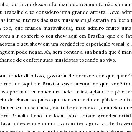
enho por meio dessa informar que realmente não sou um
u trabalho e te considero uma grande artista. Devo admi
as letras inteiras das suas músicas eu já estaria no lucro
n top, que música maravilhosa), mas admiro muito uma
veu a ir conferir o seu show aqui em Brasília, que é o 
estria o seu show em um verdadeiro espetáculo visual, e 
nguém pode negar. Ah, sem contar a sua banda que é mara
chance de conferir suas musicistas tocando ao vivo.
m, tendo dito isso, gostaria de acrescentar que quand
drão fifa aqui em Brasília, esse mesmo no qual você to
uva por não ter cobertura nele - aliás, aplaudi de pé o
io da chuva no palco que fica em meio ao público e diss
tão eu estou na chuva, muito bom mesmo -, anunciaram c
ora Brasília tinha um local para trazer grandes artist
altava antes e que comprovaram ter agora ao te trazer
queceram de avisar ao infeliz que anunciou isso é que pel