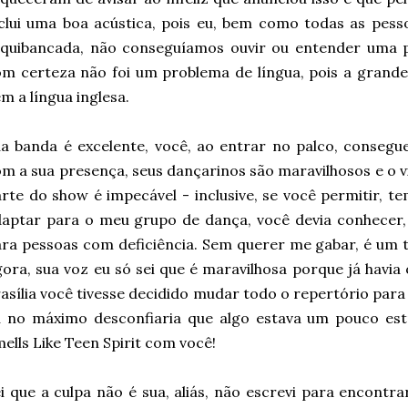
clui uma boa acústica, pois eu, bem como todas as pes
quibancada, não conseguíamos ouvir ou entender uma pa
m certeza não foi um problema de língua, pois a grand
m a língua inglesa.
a banda é excelente, você, ao entrar no palco, consegu
m a sua presença, seus dançarinos são maravilhosos e o v
rte do show é impecável - inclusive, se você permitir, t
aptar para o meu grupo de dança, você devia conhecer,
ra pessoas com deficiência. Sem querer me gabar, é um t
ora, sua voz eu só sei que é maravilhosa porque já havia
asília você tivesse decidido mudar todo o repertório para
u no máximo desconfiaria que algo estava um pouco est
ells Like Teen Spirit com você!
i que a culpa não é sua, aliás, não escrevi para encont