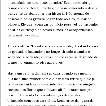
intensidade, no tom desesperador.” Seu dentro abriga
tempestades. Desde uns dias, ele vem remoendo o desejo
pungente de abandonar sua história. Não apenas de
desatar o nó da gravata, jogar tudo ao alto, mudar de
planeta. Ele quer começar do início possível, do rascunho
de si, da cultivação de novos rumos, da autopermissão
para sentir-se feliz.
Acrescente aí: “levanta-se e sai correndo, desatando o nó
da gravada e lançando-a ao longe, tirando a camisa e
soltando-a ao vento, a ideia é de ele estar se despindo de
si mesmo, enquanto pisa nas flores.”.
Havia um belo jardim em sua casa, quando era menino.
Sua mãe, uma mulher com o olhar mais triste que ele já
conheceu, cuidava dele sozinha. Não queria que ninguém
tocasse nas flores que cultivava ali. Ele estava sempre
por perto, sentado, fazendo a lição da escola ou
brincando com seus carrinhos. Lembra-se da figura da