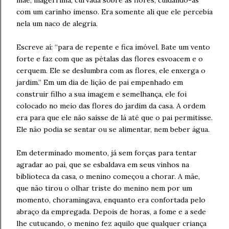
mãe, magérrima, curvada sobre as flores, cuidando-as
com um carinho imenso. Era somente ali que ele percebia
nela um naco de alegria.
Escreve aí: “para de repente e fica imóvel. Bate um vento
forte e faz com que as pétalas das flores esvoacem e o
cerquem. Ele se deslumbra com as flores, ele enxerga o
jardim.” Em um dia de lição de pai empenhado em
construir filho a sua imagem e semelhança, ele foi
colocado no meio das flores do jardim da casa. A ordem
era para que ele não saísse de lá até que o pai permitisse.
Ele não podia se sentar ou se alimentar, nem beber água.
Em determinado momento, já sem forças para tentar
agradar ao pai, que se esbaldava em seus vinhos na
biblioteca da casa, o menino começou a chorar. A mãe,
que não tirou o olhar triste do menino nem por um
momento, choramingava, enquanto era confortada pelo
abraço da empregada. Depois de horas, a fome e a sede
lhe cutucando, o menino fez aquilo que qualquer criança