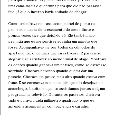
para que tomasse as primeiras vacinas e providenciei
uma cama macia e quentinha para que ele não passasse
frio, já que o inverno havia acabado de chegar.
Como trabalhava em casa, acompanhei de perto os
primeiros meses de crescimento do meu filhote e
poucas vezes tive que deixá-lo só. Ele também não
permitia que eu me sentisse sozinha um minuto que
fosse. Acompanhava-me por todos os cômodos do
apartamento, onde quer que eu estivesse. E parecia se
alegrar e se satisfazer ao menor sinal de afago. Mostrava
os dentes quando ganhava um petisco, como se estivesse
sorrindo. Chorava baixinho quando queria dar um
passeio. Chorava um pouco mais alto quando estava com
fome. E se enroscava nos meus pés quando desejava um
aconchego, à noite, enquanto assistíamos juntos a algum
programa na televisão. Durante os passeios, cheirava
tudo e parava a cada milímetro quadrado, o que eu
aprendi a acompanhar com paciência e carinho.