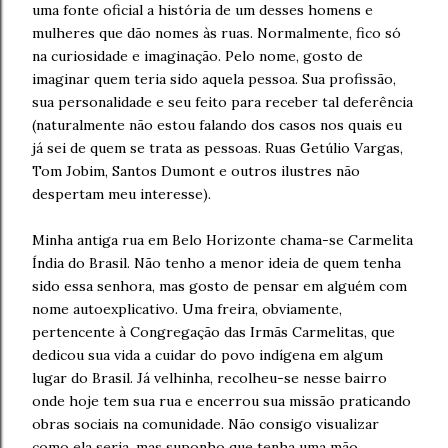
uma fonte oficial a história de um desses homens e
mulheres que dão nomes às ruas. Normalmente, fico só
na curiosidade e imaginação. Pelo nome, gosto de
imaginar quem teria sido aquela pessoa. Sua profissão,
sua personalidade e seu feito para receber tal deferência
(naturalmente não estou falando dos casos nos quais eu
já sei de quem se trata as pessoas. Ruas Getúlio Vargas,
Tom Jobim, Santos Dumont e outros ilustres não
despertam meu interesse).
Minha antiga rua em Belo Horizonte chama-se Carmelita
Índia do Brasil. Não tenho a menor ideia de quem tenha
sido essa senhora, mas gosto de pensar em alguém com
nome autoexplicativo. Uma freira, obviamente,
pertencente à Congregação das Irmãs Carmelitas, que
dedicou sua vida a cuidar do povo indígena em algum
lugar do Brasil. Já velhinha, recolheu-se nesse bairro
onde hoje tem sua rua e encerrou sua missão praticando
obras sociais na comunidade. Não consigo visualizar
como ela seria, mas suponho que tenha uma mão