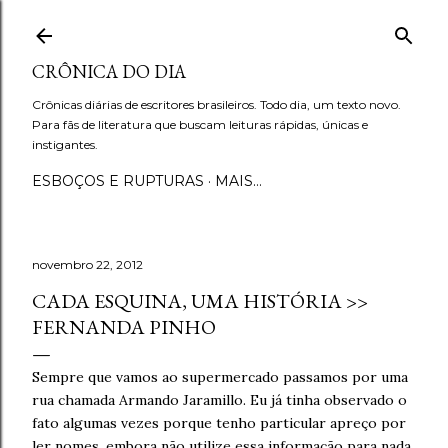
Pular para o conteúdo principal
CRÔNICA DO DIA
Crônicas diárias de escritores brasileiros. Todo dia, um texto novo.
Para fãs de literatura que buscam leituras rápidas, únicas e
instigantes.
ESBOÇOS E RUPTURAS
MAIS…
novembro 22, 2012
CADA ESQUINA, UMA HISTÓRIA >>
FERNANDA PINHO
Sempre que vamos ao supermercado passamos por uma
rua chamada Armando Jaramillo. Eu já tinha observado o
fato algumas vezes porque tenho particular apreço por
ler nomes, embora não utilize essa informação para nada