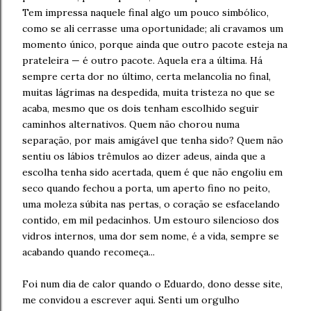
Tem impressa naquele final algo um pouco simbólico,
como se ali cerrasse uma oportunidade; ali cravamos um
momento único, porque ainda que outro pacote esteja na
prateleira — é outro pacote. Aquela era a última. Há
sempre certa dor no último, certa melancolia no final,
muitas lágrimas na despedida, muita tristeza no que se
acaba, mesmo que os dois tenham escolhido seguir
caminhos alternativos. Quem não chorou numa
separação, por mais amigável que tenha sido? Quem não
sentiu os lábios trêmulos ao dizer adeus, ainda que a
escolha tenha sido acertada, quem é que não engoliu em
seco quando fechou a porta, um aperto fino no peito,
uma moleza súbita nas pertas, o coração se esfacelando
contido, em mil pedacinhos. Um estouro silencioso dos
vidros internos, uma dor sem nome, é a vida, sempre se
acabando quando recomeça...
Foi num dia de calor quando o Eduardo, dono desse site,
me convidou a escrever aqui. Senti um orgulho