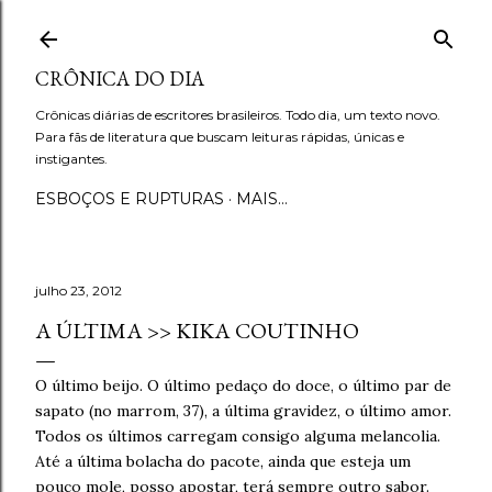
Pular para o conteúdo principal
CRÔNICA DO DIA
Crônicas diárias de escritores brasileiros. Todo dia, um texto novo.
Para fãs de literatura que buscam leituras rápidas, únicas e
instigantes.
ESBOÇOS E RUPTURAS
MAIS…
julho 23, 2012
A ÚLTIMA >> KIKA COUTINHO
O último beijo. O último pedaço do doce, o último par de
sapato (no marrom, 37), a última gravidez, o último amor.
Todos os últimos carregam consigo alguma melancolia.
Até a última bolacha do pacote, ainda que esteja um
pouco mole, posso apostar, terá sempre outro sabor.