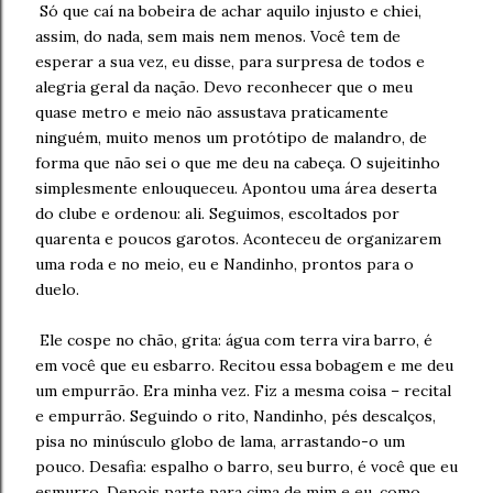
Só que caí na bobeira de achar aquilo injusto e chiei,
assim, do nada, sem mais nem menos. Você tem de
esperar a sua vez, eu disse, para surpresa de todos e
alegria geral da nação. Devo reconhecer que o meu
quase metro e meio não assustava praticamente
ninguém, muito menos um protótipo de malandro, de
forma que não sei o que me deu na cabeça. O sujeitinho
simplesmente enlouqueceu. Apontou uma área deserta
do clube e ordenou: ali. Seguimos, escoltados por
quarenta e poucos garotos. Aconteceu de organizarem
uma roda e no meio, eu e Nandinho, prontos para o
duelo.
Ele cospe no chão, grita: água com terra vira barro, é
em você que eu esbarro. Recitou essa bobagem e me deu
um empurrão. Era minha vez. Fiz a mesma coisa – recital
e empurrão. Seguindo o rito, Nandinho, pés descalços,
pisa no minúsculo globo de lama, arrastando-o um
pouco. Desafia: espalho o barro, seu burro, é você que eu
esmurro. Depois parte para cima de mim e eu, como