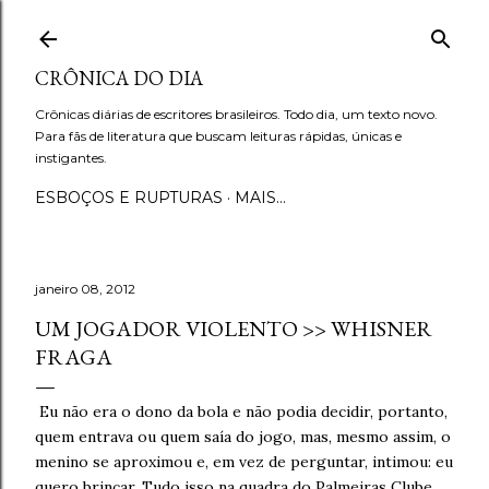
Pular para o conteúdo principal
CRÔNICA DO DIA
Crônicas diárias de escritores brasileiros. Todo dia, um texto novo.
Para fãs de literatura que buscam leituras rápidas, únicas e
instigantes.
ESBOÇOS E RUPTURAS
MAIS…
janeiro 08, 2012
UM JOGADOR VIOLENTO >> WHISNER
FRAGA
Eu não era o dono da bola e não podia decidir, portanto,
quem entrava ou quem saía do jogo, mas, mesmo assim, o
menino se aproximou e, em vez de perguntar, intimou: eu
quero brincar. Tudo isso na quadra do Palmeiras Clube,