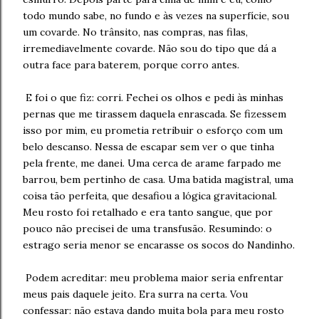
todo mundo sabe, no fundo e às vezes na superfície, sou
um covarde. No trânsito, nas compras, nas filas,
irremediavelmente covarde. Não sou do tipo que dá a
outra face para baterem, porque corro antes.
E foi o que fiz: corri. Fechei os olhos e pedi às minhas
pernas que me tirassem daquela enrascada. Se fizessem
isso por mim, eu prometia retribuir o esforço com um
belo descanso. Nessa de escapar sem ver o que tinha
pela frente, me danei. Uma cerca de arame farpado me
barrou, bem pertinho de casa. Uma batida magistral, uma
coisa tão perfeita, que desafiou a lógica gravitacional.
Meu rosto foi retalhado e era tanto sangue, que por
pouco não precisei de uma transfusão. Resumindo: o
estrago seria menor se encarasse os socos do Nandinho.
Podem acreditar: meu problema maior seria enfrentar
meus pais daquele jeito. Era surra na certa. Vou
confessar: não estava dando muita bola para meu rosto