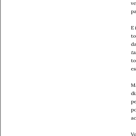
ve
pa
E 
to
da
ta
to
es
Ma
di
pe
po
ac
Vo