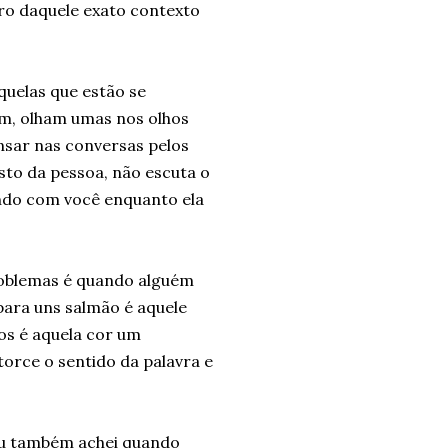
tro daquele exato contexto
quelas que estão se
am, olham umas nos olhos
sar nas conversas pelos
osto da pessoa, não escuta o
ando com você enquanto ela
oblemas é quando alguém
para uns salmão é aquele
ros é aquela cor um
orce o sentido da palavra e
Eu também achei quando