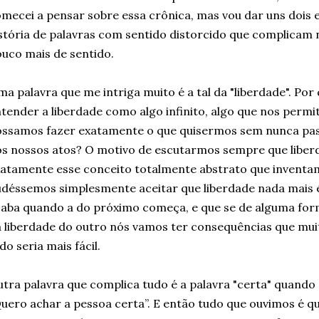
mecei a pensar sobre essa crônica, mas vou dar uns dois 
stória de palavras com sentido distorcido que complicam 
uco mais de sentido.
a palavra que me intriga muito é a tal da "liberdade". Po
tender a liberdade como algo infinito, algo que nos permi
ssamos fazer exatamente o que quisermos sem nunca pas
s nossos atos? O motivo de escutarmos sempre que liberd
atamente esse conceito totalmente abstrato que inventa
déssemos simplesmente aceitar que liberdade nada mais é 
aba quando a do próximo começa, e que se de alguma fo
 liberdade do outro nós vamos ter consequências que muit
do seria mais fácil.
tra palavra que complica tudo é a palavra "certa" quando 
uero achar a pessoa certa”. E então tudo que ouvimos é qu