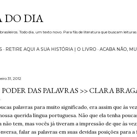
Pular para o conteúdo principal
 DO DIA
 brasileiros. Todo dia, um texto novo. Para fãs de literatura que buscam leituras
S
RETIRE AQUI A SUA HISTÓRIA | O LIVRO
ACABA NÃO, M
eiro 31, 2012
 PODER DAS PALAVRAS >> CLARA BRAG
ucas palavras para muito significado, era assim que às ve
nossa querida língua portuguesa. Não que ela tenha poucas
a não tem, mas vocês já tiveram a impressão de que às ve
nversa, falar as palavras em suas devidas posições para a 