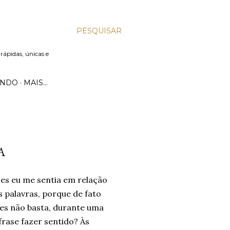
PESQUISAR
 rápidas, únicas e
UNDO
MAIS…
A
zes eu me sentia em relação
 palavras, porque de fato
zes não basta, durante uma
frase fazer sentido? Às