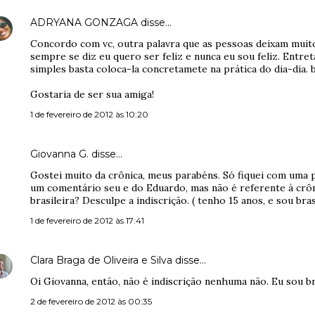
ADRYANA GONZAGA
disse…
Concordo com vc, outra palavra que as pessoas deixam muito 
sempre se diz eu quero ser feliz e nunca eu sou feliz. Entreta
simples basta coloca-la concretamete na prática do dia-dia. b
Gostaria de ser sua amiga!
1 de fevereiro de 2012 às 10:20
Giovanna G. disse…
Gostei muito da crônica, meus parabéns. Só fiquei com uma p
um comentário seu e do Eduardo, mas não é referente à crôn
brasileira? Desculpe a indiscrição. ( tenho 15 anos, e sou brasi
1 de fevereiro de 2012 às 17:41
Clara Braga de Oliveira e Silva
disse…
Oi Giovanna, então, não é indiscrição nenhuma não. Eu sou bra
2 de fevereiro de 2012 às 00:35