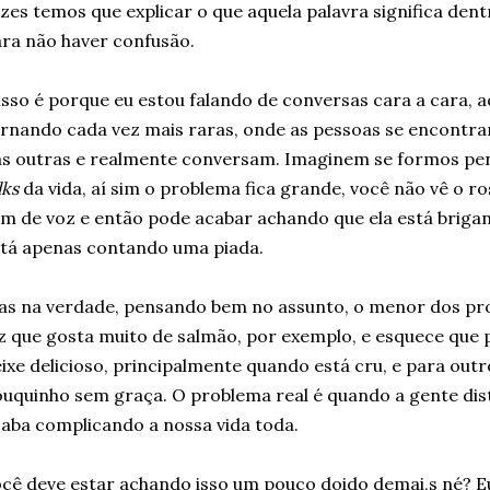
zes temos que explicar o que aquela palavra significa den
ra não haver confusão.
isso é porque eu estou falando de conversas cara a cara, a
rnando cada vez mais raras, onde as pessoas se encontr
s outras e realmente conversam. Imaginem se formos pen
lks
da vida, aí sim o problema fica grande, você não vê o r
m de voz e então pode acabar achando que ela está brig
tá apenas contando uma piada.
s na verdade, pensando bem no assunto, o menor dos pr
z que gosta muito de salmão, por exemplo, e esquece que 
ixe delicioso, principalmente quando está cru, e para out
uquinho sem graça. O problema real é quando a gente dist
aba complicando a nossa vida toda.
cê deve estar achando isso um pouco doido demai,s né? 