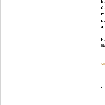
En
de
mu
no
ap
Pr
li
Co
Lab
C