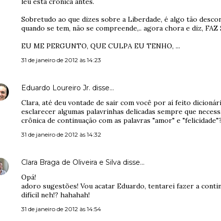
leu esta crônica antes.
Sobretudo ao que dizes sobre a Liberdade, é algo tão descon
quando se tem, não se compreende,.. agora chora e diz, FA
EU ME PERGUNTO, QUE CULPA EU TENHO, ...
31 de janeiro de 2012 às 14:23
Eduardo Loureiro Jr.
disse…
Clara, até deu vontade de sair com você por aí feito dicionár
esclarecer algumas palavrinhas delicadas sempre que necess
crônica de continuação com as palavras "amor" e "felicidade"?
31 de janeiro de 2012 às 14:32
Clara Braga de Oliveira e Silva
disse…
Opá!
adoro sugestões! Vou acatar Eduardo, tentarei fazer a conti
difícil neh!? hahahah!
31 de janeiro de 2012 às 14:54