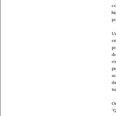
co
hi
po
Um
en
po
do
ex
pu
ac
da
tu
Ou
“Q