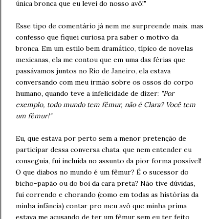
única bronca que eu levei do nosso avô!"
Esse tipo de comentário já nem me surpreende mais, mas
confesso que fiquei curiosa pra saber o motivo da
bronca. Em um estilo bem dramático, típico de novelas
mexicanas, ela me contou que em uma das férias que
passávamos juntos no Rio de Janeiro, ela estava
conversando com meu irmão sobre os ossos do corpo
humano, quando teve a infelicidade de dizer:
"Por
exemplo, todo mundo tem fêmur, não é Clara? Você tem
um fêmur!"
Eu, que estava por perto sem a menor pretenção de
participar dessa conversa chata, que nem entender eu
conseguia, fui incluída no assunto da pior forma possível!
O que diabos no mundo é um fêmur? É o sucessor do
bicho-papão ou do boi da cara preta? Não tive dúvidas,
fui correndo e chorando (como em todas as histórias da
minha infância) contar pro meu avô que minha prima
estava me acusando de ter um fêmur sem eu ter feito