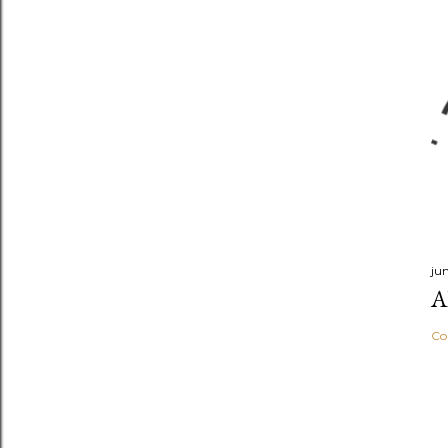
ju
A
Co