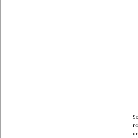
Se
r
un