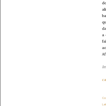
de
al
ba
qu
da
a 
fa
ao
Af
I
ca
Co
Lab