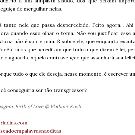
eduzi-lo a um simplista sisudo, dos que deixam impor
eguiça de mergulhar nelas.
 tanto nele que passa despercebido. Feito agora... Ah
ora quando esse olhar o toma. Não vou justificar esse
stória não é sobre mim. É sobre ele, que enquanto escu
ocêntricos que acreditam que tudo o que dizem é lei, p
e o aguarda. Aquela contravenção que assanhará sua felic
rque tudo o que ele deseja, nesse momento, é escrever u
cê conseguiria ser tão transgressor?
agem: Birth of Love © Vladimir Kush
rladias.com
aseadoempalavrasnaoditas