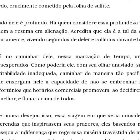
do, cruelmente cometido pela folha de sulfite.
do nele é profundo. Há quem considere essa profundeza 
em a resuma em alienação. Acredita que ela é a tal da 
ariamente, vivendo segundos de deleite colhidos durante 
á no caminhar dele, nessa marcação de tempo, um
sesperados. Como poderia ele, com seu olhar anuviado, s
ritabilidade inadequada, caminhar de maneira tão pací
ue enxergam nele a capacidade de não se embrenhar 
fortúnios que horários comerciais promovem, ao decidire
melhor, e flanar acima de todos.
le nunca desejou isso, essa viagem em que seria cons
erendas que inspirassem seus prazeres, eles baseados 
sejou a indiferença que rege essa miséria travestida de