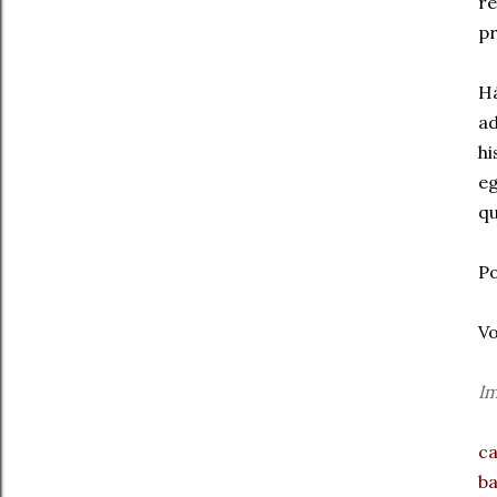
r
pr
Há
ad
hi
eg
qu
Po
Vo
Im
ca
b