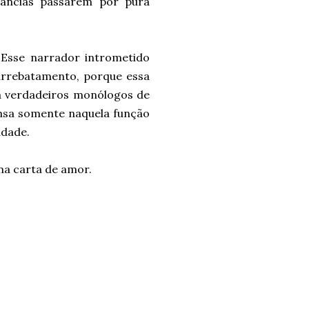
tâncias passarem por pura
! Esse narrador intrometido
 arrebatamento, porque essa
ta verdadeiros monólogos de
ensa somente naquela função
idade.
ma carta de amor.