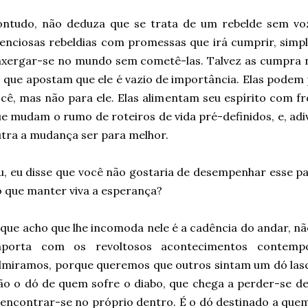
ontudo, não deduza que se trata de um rebelde sem voz
lenciosas rebeldias com promessas que irá cumprir, sim
xergar-se no mundo sem cometê-las. Talvez as cumpra n
 que apostam que ele é vazio de importância. Elas podem 
cê, mas não para ele. Elas alimentam seu espírito com f
e mudam o rumo de roteiros de vida pré-definidos, e, adi
tra a mudança ser para melhor.
u, eu disse que você não gostaria de desempenhar esse pa
 que manter viva a esperança?
que acho que lhe incomoda nele é a cadência do andar, nã
mporta com os revoltosos acontecimentos contempo
miramos, porque queremos que outros sintam um dó lasc
o o dó de quem sofre o diabo, que chega a perder-se de
encontrar-se no próprio dentro. É o dó destinado a quem