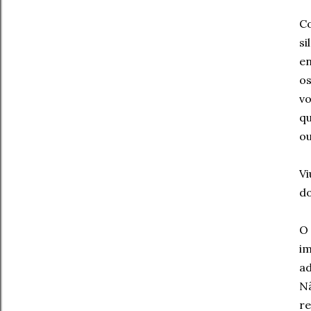
C
si
en
os
vo
qu
ou
Vi
do
O 
i
ad
Nã
re