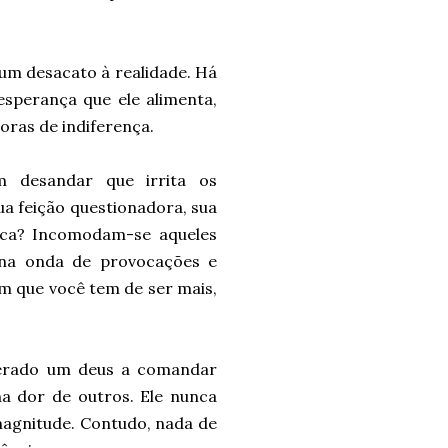
um desacato à realidade. Há
esperança que ele alimenta,
horas de indiferença.
 desandar que irrita os
ua feição questionadora, sua
fica? Incomodam-se aqueles
na onda de provocações e
m que você tem de ser mais,
iderado um deus a comandar
na dor de outros. Ele nunca
 magnitude. Contudo, nada de