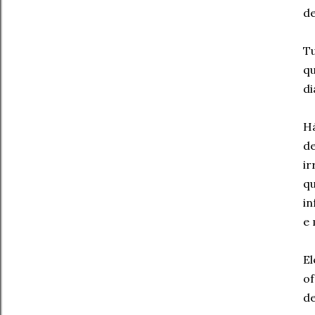
de
Tu
qu
di
H
de
ir
q
in
e 
E
of
de