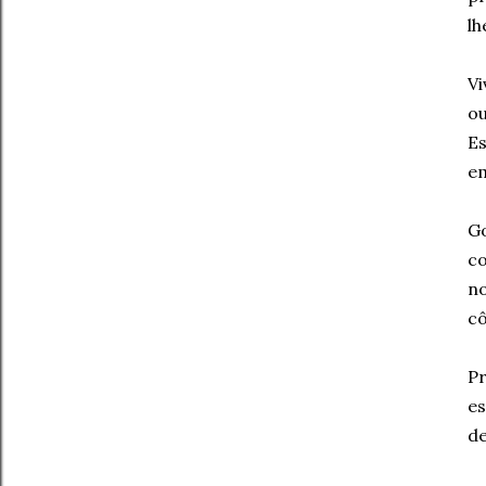
lh
Vi
ou
E
em
G
co
no
c
Pr
es
de