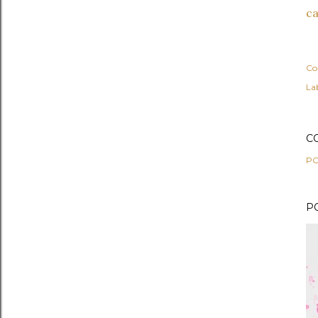
ca
Co
Lab
C
PO
P