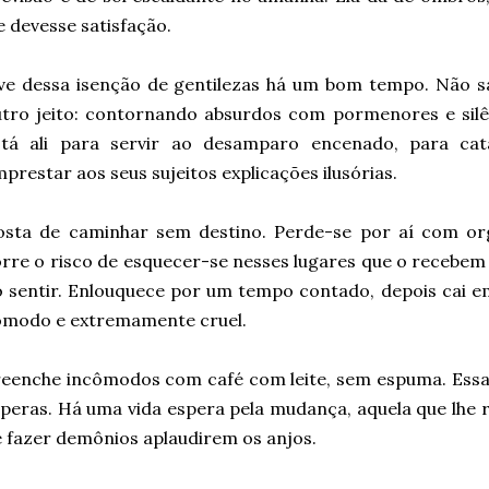
e devesse satisfação.
ve dessa isenção de gentilezas há um bom tempo. Não sa
tro jeito: contornando absurdos com pormenores e silên
stá ali para servir ao desamparo encenado, para cata
prestar aos seus sujeitos explicações ilusórias.
osta de caminhar sem destino. Perde-se por aí com or
rre o risco de esquecer-se nesses lugares que o recebem
 sentir. Enlouquece por um tempo contado, depois cai em
ômodo e extremamente cruel.
eenche incômodos com café com leite, sem espuma. Essa
peras. Há uma vida espera pela mudança, aquela que lhe r
 fazer demônios aplaudirem os anjos.