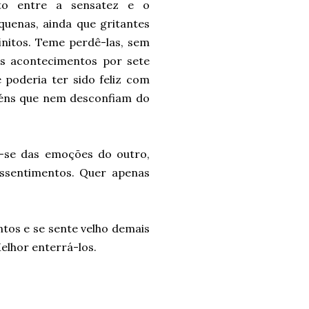
ato entre a sensatez e o
uenas, ainda que gritantes
finitos. Teme perdê-las, sem
os acontecimentos por sete
 poderia ter sido feliz com
guéns que nem desconfiam do
o-se das emoções do outro,
essentimentos. Quer apenas
ntos e se sente velho demais
elhor enterrá-los.