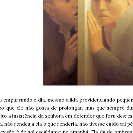
i empurrando o dia, mesmo a lida providenciando peque
ipo que ele não gosta de prolongar, mas que sempre d
ito a insistência da senhora em defender que fora desresp
a, não rendeu a ela o que renderia, não tivesse caído tal pé
evisão é de sol escaldante no amanhã. Ela dá de ombros