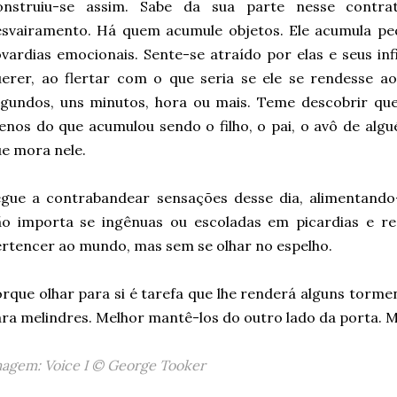
onstruiu-se assim. Sabe da sua parte nesse contr
svairamento. Há quem acumule objetos. Ele acumula peq
vardias emocionais. Sente-se atraído por elas e seus in
erer, ao flertar com o que seria se ele se rendesse a
gundos, uns minutos, hora ou mais. Teme descobrir que
nos do que acumulou sendo o filho, o pai, o avô de al
e mora nele.
egue a contrabandear sensações desse dia, alimentand
ão importa se ingênuas ou escoladas em picardias e r
rtencer ao mundo, mas sem se olhar no espelho.
rque olhar para si é tarefa que lhe renderá alguns torme
ra melindres. Melhor mantê-los do outro lado da porta. M
agem: Voice I © George Tooker