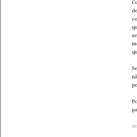
C
de
co
qu
se
me
qu
S
n
pe
Po
pa
Im