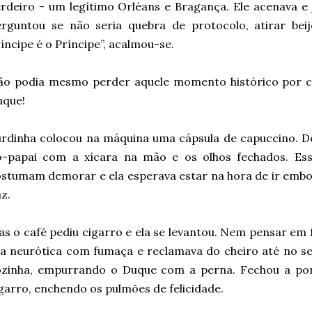
rdeiro - um legítimo Orléans e Bragança. Ele acenava e 
erguntou se não seria quebra de protocolo, atirar bei
íncipe é o Príncipe”, acalmou-se.
ão podia mesmo perder aquele momento histórico por c
uque!
rdinha colocou na máquina uma cápsula de capuccino. D
o-papai com a xícara na mão e os olhos fechados. Ess
stumam demorar e ela esperava estar na hora de ir embo
z.
s o café pediu cigarro e ela se levantou. Nem pensar em 
a neurótica com fumaça e reclamava do cheiro até no seu
ozinha, empurrando o Duque com a perna. Fechou a por
garro, enchendo os pulmões de felicidade.