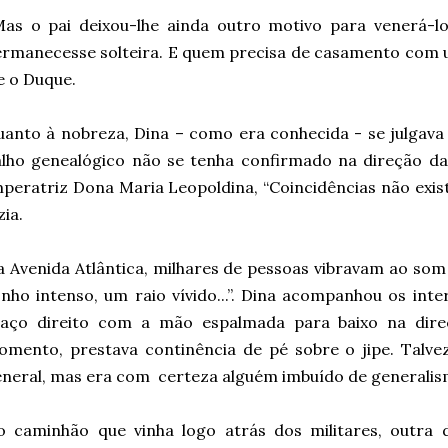
as o pai deixou-lhe ainda outro motivo para venerá-lo
rmanecesse solteira. E quem precisa de casamento com 
e o Duque.
anto à nobreza, Dina – como era conhecida - se julgav
lho genealógico não se tenha confirmado na direção da
peratriz Dona Maria Leopoldina, “Coincidências não exis
zia.
 Avenida Atlântica, milhares de pessoas vibravam ao som 
nho intenso, um raio vívido...”. Dina acompanhou os int
raço direito com a mão espalmada para baixo na dire
omento, prestava continência de pé sobre o jipe. Talv
neral, mas era com
certeza alguém imbuído de generalis
 caminhão que vinha logo atrás dos militares, outra d