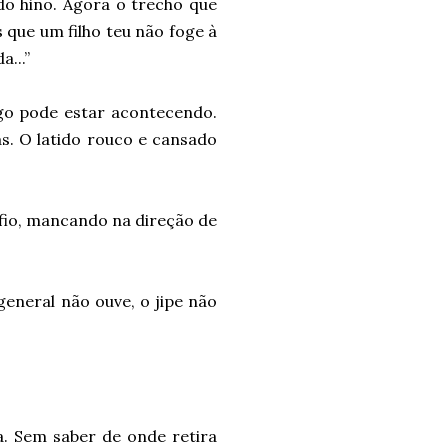
do hino. Agora o trecho que
s que um filho teu não foge à
...”
go pode estar acontecendo.
as. O latido rouco e cansado
fio, mancando na direção de
general não ouve, o jipe não
. Sem saber de onde retira