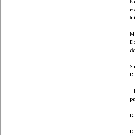
No
el
lu
Ma
De
do
Sa
Di
- 
pa
Di
Du