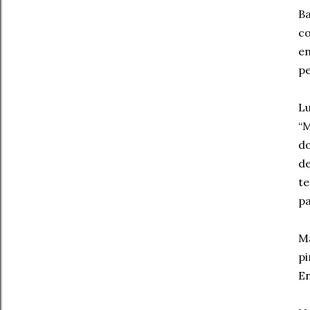
Ba
co
en
pe
L
“M
do
d
te
pa
Ma
pi
En