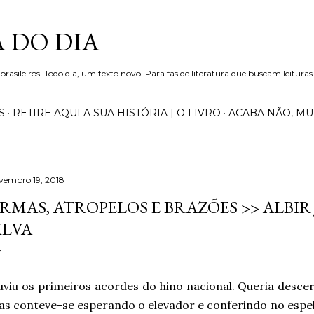
Pular para o conteúdo principal
 DO DIA
 brasileiros. Todo dia, um texto novo. Para fãs de literatura que buscam leituras
S
RETIRE AQUI A SUA HISTÓRIA | O LIVRO
ACABA NÃO, M
vembro 19, 2018
RMAS, ATROPELOS E BRAZÕES >> ALBIR 
ILVA
viu os primeiros acordes do hino nacional. Queria desce
s conteve-se esperando o elevador e conferindo no espel