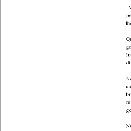
M
pe
lh
Qu
ga
Im
di
Na
so
b
m
ge
No