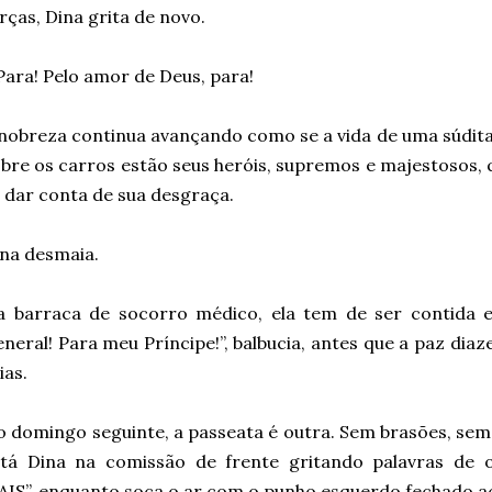
rças, Dina grita de novo.
Para! Pelo amor de Deus, para!
nobreza continua avançando como se a vida de uma súdita 
bre os carros estão seus heróis, supremos e majestosos,
 dar conta de sua desgraça.
na desmaia.
a barraca de socorro médico, ela tem de ser contida e
neral! Para meu Príncipe!”, balbucia, antes que a paz diaz
ias.
 domingo seguinte, a passeata é outra. Sem brasões, sem 
stá Dina na comissão de frente gritando palavras d
IS”, enquanto soca o ar com o punho esquerdo fechado a