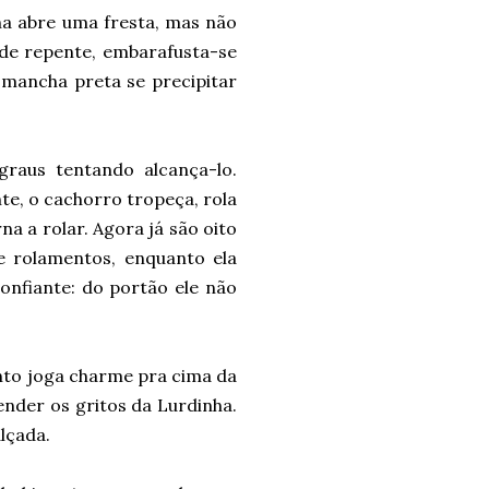
ha abre uma fresta, mas não
 de repente, embarafusta-se
 mancha preta se precipitar
raus tentando alcança-lo.
nte, o cachorro tropeça, rola
na a rolar. Agora já são oito
e rolamentos, enquanto ela
onfiante: do portão ele não
nto joga charme pra cima da
ender os gritos da Lurdinha.
lçada.