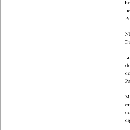
he
p
Pr
N
D
Lu
d
co
Pa
Ma
er
c
ci