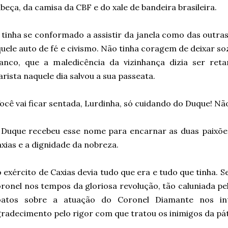
beça, da camisa da CBF e do xale de bandeira brasileira.
 tinha se conformado a assistir da janela como das outras
uele auto de fé e civismo. Não tinha coragem de deixar so
anco, que a maledicência da vizinhança dizia ser ret
arista naquele dia salvou a sua passeata.
ocê vai ficar sentada, Lurdinha, só cuidando do Duque! Nã
Duque recebeu esse nome para encarnar as duas paixões
xias e a dignidade da nobreza.
 exército de Caxias devia tudo que era e tudo que tinha. 
ronel nos tempos da gloriosa revolução, tão caluniada pe
oatos sobre a atuação do Coronel Diamante nos int
radecimento pelo rigor com que tratou os inimigos da pát