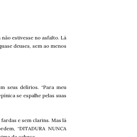
não estivesse no asfalto. Lá
 quase deuses, sem ao menos
m seus delírios. “Para meu
epínica se espalhe pelas suas
fardas e sem clarins. Mas lá
e ordem, “DITADURA NUNCA
cima da cabeça.