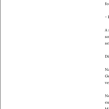
fo
- 
A 
so
se
Di
N
Ge
ve
No
e
MA