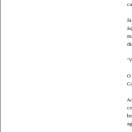
ca
Já
àq
m
di
“V
O 
Ca
Ao
co
b
ag