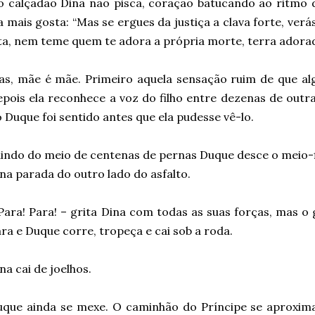
 calçadão Dina não pisca, coração batucando ao ritmo 
a mais gosta: “Mas se ergues da justiça a clava forte, verá
ta, nem teme quem te adora a própria morte, terra adorada
s, mãe é mãe. Primeiro aquela sensação ruim de que al
pois ela reconhece a voz do filho entre dezenas de outr
 Duque foi sentido antes que ela pudesse vê-lo.
indo do meio de centenas de pernas Duque desce o meio-
na parada do outro lado do asfalto.
Para! Para! – grita Dina com todas as suas forças, mas o 
ra e Duque corre, tropeça e cai sob a roda.
na cai de joelhos.
que ainda se mexe. O caminhão do Príncipe se aproxima