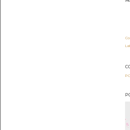
Co
Lab
C
PO
P