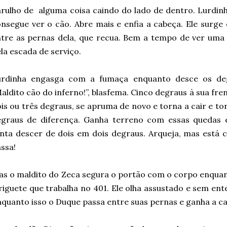
rulho de
alguma coisa caindo do lado de dentro. Lurdin
nsegue ver o cão. Abre mais e enfia a cabeça. Ele surge
tre as pernas dela, que recua. Bem a tempo de ver uma
la escada de serviço.
urdinha engasga com a fumaça enquanto desce os deg
aldito cão do inferno!”, blasfema. Cinco degraus à sua fre
is ou três degraus, se apruma de novo e torna a cair e tor
egraus de diferença. Ganha terreno com essas quedas 
nta descer de dois em dois degraus. Arqueja, mas está c
ssa!
s o maldito do Zeca segura o portão com o corpo enqua
riguete que trabalha no 401. Ele olha assustado e sem ent
quanto isso o Duque passa entre suas pernas e ganha a ca