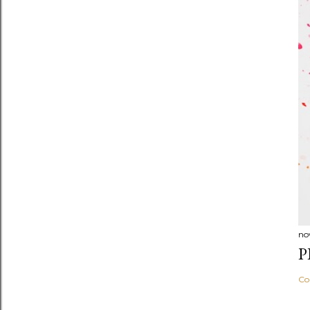
no
P
Co