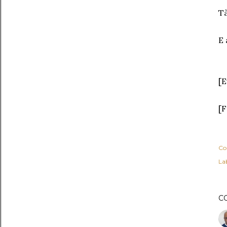
Tã
E 
[E
[F
Co
Lab
C