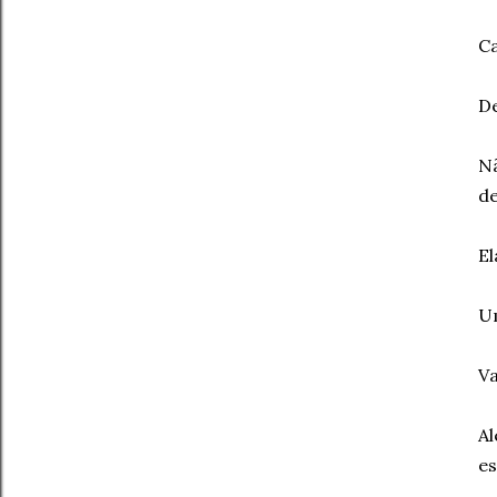
Ca
De
Nã
de
El
Um
Va
Al
es