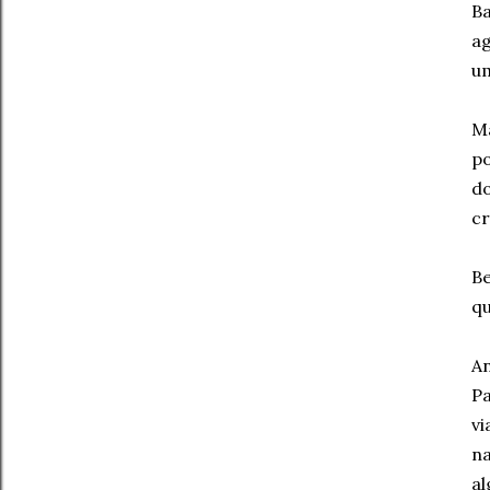
Ba
ag
um
M
po
d
cr
Be
qu
An
P
vi
n
al