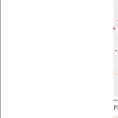
no
P
Co