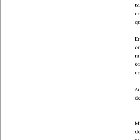
t
co
qu
En
o
ma
s
co
Ai
de
Mi
de