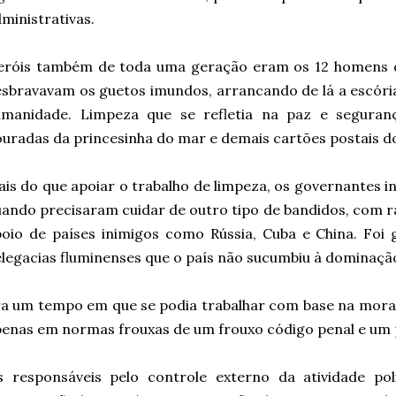
ministrativas.
eróis também de toda uma geração eram os 12 homens d
sbravavam os guetos imundos, arrancando de lá a escória 
umanidade. Limpeza que se refletia na paz e seguranç
uradas da princesinha do mar e demais cartões postais do
is do que apoiar o trabalho de limpeza, os governantes
ando precisaram cuidar de outro tipo de bandidos, com r
oio de países inimigos como Rússia, Cuba e China. Foi 
legacias fluminenses que o país não sucumbiu à dominaçã
a um tempo em que se podia trabalhar com base na mora
enas em normas frouxas de um frouxo código penal e um 
s responsáveis pelo controle externo da atividade po