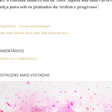
aler a emenda número um de 1969. Aquela sim uma carta
stiça justa sob os primados da “ordem e progresso”.
mpartilhar
Enviar esta postagem
els:
Albir José da Silva
Albir José Inácio da Silva
OMENTÁRIOS
STAR UM COMENTÁRIO
OSTAGENS MAIS VISITADAS