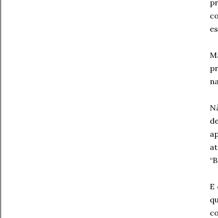
p
c
es
Ma
pr
na
Nã
de
a
at
“B
E
qu
co