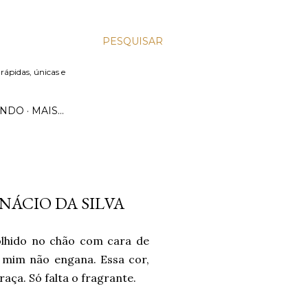
PESQUISAR
 rápidas, únicas e
UNDO
MAIS…
INÁCIO DA SILVA
colhido no chão com cara de
 mim não engana. Essa cor,
aça. Só falta o fragrante.