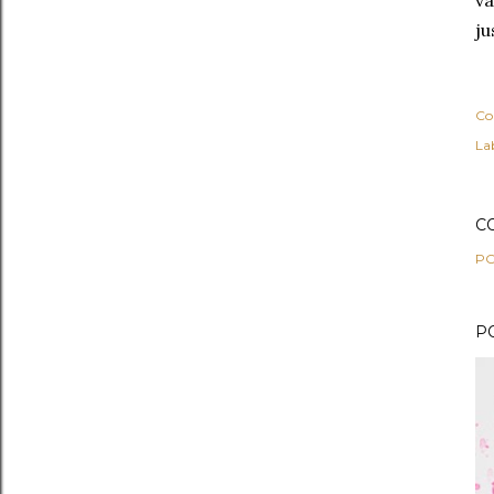
v
ju
Co
Lab
C
PO
P