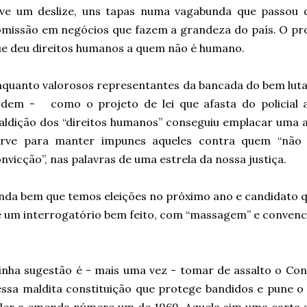
eve um deslize, uns tapas numa vagabunda que passou d
missão em negócios que fazem a grandeza do país. O pro
e deu direitos humanos a quem não é humano.
quanto valorosos representantes da bancada do bem lut
rdem - como o projeto de lei que afasta do policial 
ldição dos “direitos humanos” conseguiu emplacar uma a
erve para manter impunes aqueles contra quem “não
nvicção”, nas palavras de uma estrela da nossa justiça.
nda bem que temos eleições no próximo ano e candidato 
 um interrogatório bem feito, com “massagem” e conven
nha sugestão é - mais uma vez - tomar de assalto o Con
ssa maldita constituição que protege bandidos e pune o