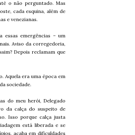
a até o não perguntado. Mas
oste, cada esquina, além de
as e venezianas.
ra essas emergências – um
mais. Aviso da corregedoria,
assim? Depois reclamam que
o. Aquela era uma época em
 da sociedade.
rias do meu herói, Delegado
ro da calça do suspeito de
so. Isso porque calça justa
iadagem está liberada e se
pios, acaba em dificuldades