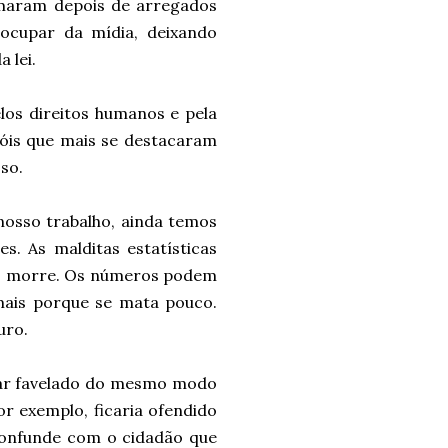
lmaram depois de arregados
ocupar da mídia, deixando
 lei.
los direitos humanos e pela
róis que mais se destacaram
so.
nosso trabalho, ainda temos
s. As malditas estatísticas
is morre. Os números podem
 mais porque se mata pouco.
uro.
dar favelado do mesmo modo
r exemplo, ficaria ofendido
 confunde com o cidadão que