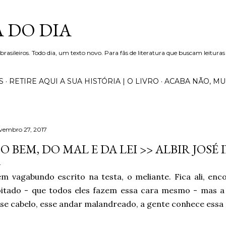
Pular para o conteúdo principal
 DO DIA
 brasileiros. Todo dia, um texto novo. Para fãs de literatura que buscam leituras
S
RETIRE AQUI A SUA HISTÓRIA | O LIVRO
ACABA NÃO, M
vembro 27, 2017
O BEM, DO MAL E DA LEI >> ALBIR JOSÉ 
m vagabundo escrito na testa, o meliante. Fica ali, en
oitado - que todos eles fazem essa cara mesmo - mas a
se cabelo, esse andar malandreado, a gente conhece essa r