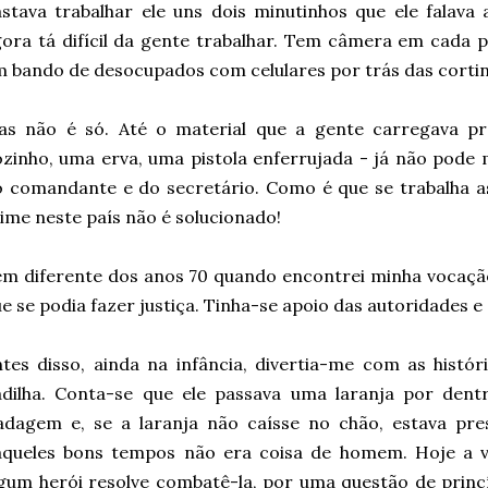
stava trabalhar ele uns dois minutinhos que ele falav
ora tá difícil da gente trabalhar. Tem câmera em cada p
 bando de desocupados com celulares por trás das cortin
as não é só. Até o material que a gente carregava p
zinho, uma erva, uma pistola enferrujada - já não pode 
o comandante e do secretário. Como é que se trabalha 
ime neste país não é solucionado!
m diferente dos anos 70 quando encontrei minha vocaçã
e se podia fazer justiça. Tinha-se apoio das autoridades e
tes disso, ainda na infância, divertia-me com as histó
adilha. Conta-se que ele passava uma laranja por dent
adagem e, se a laranja não caísse no chão, estava pre
aqueles bons tempos não era coisa de homem. Hoje a v
gum herói resolve combatê-la, por uma questão de princí