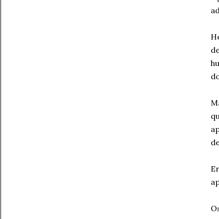
ad
H
de
h
do
Ma
qu
ap
de
Er
ap
O