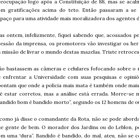
reocupação logo após a Constituição de 88, mas se aca
om gratificações acima do teto. Então passaram a se 
paço para uma atividade mais moralizadora dos agentes da
s ontem, infelizmente, fiquei sabendo que, acossados pe
essão da imprensa, os promotores vão investigar os he
 missão de livrar o mundo destas mazelas. Triste retroces
o bastassem as câmeras e celulares fofocando sobre o 
 enfrentar a Universidade com suas pesquisas e opiniõe
pontam que onde a polícia mais mata é também onde ma
é estar corretos, mas a análise está errada. Morre-se
andido bom é bandido morto”, segundo os 12 homens de o
 como já disse o comandante da Rota, não se pode abor
e gente de bem. O morador dos Jardins ou do Leblon, po
m uma “dura”. Bandido é bandido, do mal, ateu, não se