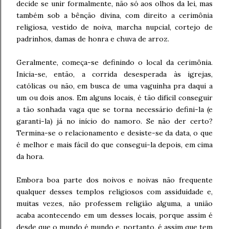
decide se unir formalmente, não só aos olhos da lei, mas
também sob a bênção divina, com direito a cerimônia
religiosa, vestido de noiva, marcha nupcial, cortejo de
padrinhos, damas de honra e chuva de arroz.
Geralmente, começa-se definindo o local da cerimônia.
Inicia-se, então, a corrida desesperada às igrejas,
católicas ou não, em busca de uma vaguinha pra daqui a
um ou dois anos. Em alguns locais, é tão difícil conseguir
a tão sonhada vaga que se torna necessário defini-la (e
garanti-la) já no início do namoro. Se não der certo?
Termina-se o relacionamento e desiste-se da data, o que
é melhor e mais fácil do que consegui-la depois, em cima
da hora.
Embora boa parte dos noivos e noivas não frequente
qualquer desses templos religiosos com assiduidade e,
muitas vezes, não professem religião alguma, a união
acaba acontecendo em um desses locais, porque assim é
desde que o mundo é mundo e, portanto, é assim que tem