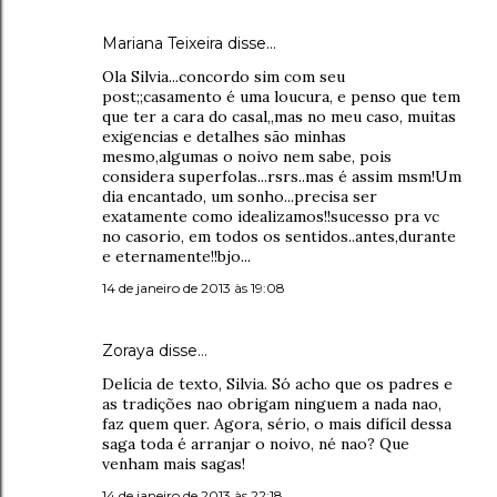
Mariana Teixeira disse…
Ola Silvia...concordo sim com seu
post;;casamento é uma loucura, e penso que tem
que ter a cara do casal,,mas no meu caso, muitas
exigencias e detalhes são minhas
mesmo,algumas o noivo nem sabe, pois
considera superfolas...rsrs..mas é assim msm!Um
dia encantado, um sonho...precisa ser
exatamente como idealizamos!!sucesso pra vc
no casorio, em todos os sentidos..antes,durante
e eternamente!!bjo...
14 de janeiro de 2013 às 19:08
Zoraya disse…
Delícia de texto, Silvia. Só acho que os padres e
as tradições nao obrigam ninguem a nada nao,
faz quem quer. Agora, sério, o mais difícil dessa
saga toda é arranjar o noivo, né nao? Que
venham mais sagas!
14 de janeiro de 2013 às 22:18