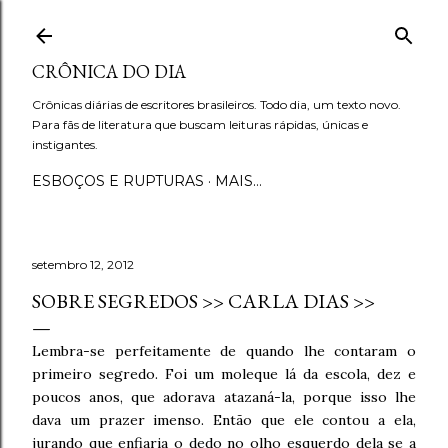
Pular para o conteúdo principal
CRÔNICA DO DIA
Crônicas diárias de escritores brasileiros. Todo dia, um texto novo.
Para fãs de literatura que buscam leituras rápidas, únicas e
instigantes.
ESBOÇOS E RUPTURAS
MAIS…
setembro 12, 2012
SOBRE SEGREDOS >> CARLA DIAS >>
Lembra-se perfeitamente de quando lhe contaram o
primeiro segredo. Foi um moleque lá da escola, dez e
poucos anos, que adorava atazaná-la, porque isso lhe
dava um prazer imenso. Então que ele contou a ela,
jurando que enfiaria o dedo no olho esquerdo dela se a