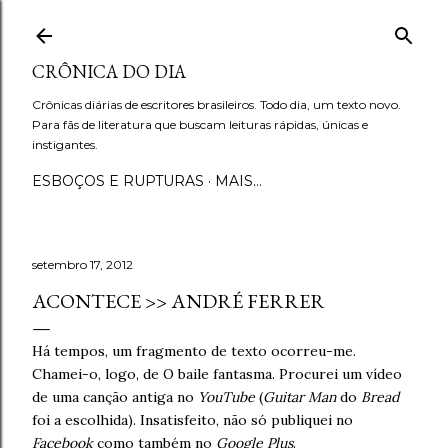
Pular para o conteúdo principal
CRÔNICA DO DIA
Crônicas diárias de escritores brasileiros. Todo dia, um texto novo.
Para fãs de literatura que buscam leituras rápidas, únicas e
instigantes.
ESBOÇOS E RUPTURAS
MAIS…
setembro 17, 2012
ACONTECE >> ANDRÉ FERRER
Há tempos, um fragmento de texto ocorreu-me.
Chamei-o, logo, de O baile fantasma. Procurei um vídeo
de uma canção antiga no
YouTube
(
Guitar Man
do
Bread
foi a escolhida). Insatisfeito, não só publiquei no
Facebook
como também no
Google Plus
.