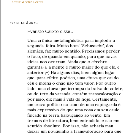
Labels:
André Ferrer
COMENTÁRIOS
Evaristo Calixto
disse…
Uma crônica metalinguística para implodir a
segunda-feira. Muito bom! "Sehnsucht", dos
alemães, faz muito sentido. Precisamos perder
o foco, de quando em quando, para que novas
ideias nos ocorram. Ainda que o cérebro
garanta-a, a mente é muito maior do que ele, e
anterior ;-) Há alguns dias, li em algum lugar
que, para efeito poético, uma chuva que cai do
céu e molha o chão não tem valor. Por outro
lado, uma chuva que irrompa do bolso do colete,
ou do teto da varanda, contém transvaloração e,
por isso, diz mais à vida de hoje. Certamente,
um cravo político no cano de uma espingarda é
mais expressivo do que uma rosa em seu caule
fincado na terra, balouçando ao vento. Em
termos de literatura, bem entendido, e não em
sentido absoluto. Por isso, não acharia mau
deixar um pouquinho a transvaloração para que