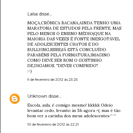
Laísa
disse…
MOÇA,CRÔNICA BACANA,AINDA TENHO UMA
MARATONA DE ESTUDOS PELA FRENTE, MAS
PELO MENOS O ENSINO MÉDIO(QUE NA
MAIORIA DAS VEZES É FONTE INESGOTÁVEL
DE ADOLESCENTES CHATOS E DO
BULLYING,RSRS)JÁ ESTÁ CONCLUÍDO.
PARABÉNS PELA FORMATURA,IMAGINO
COMO DEVE SER BOM O GOSTINHO
DE,DIGAMOS, "DEVER COMPRIDO".
:-)
9 de fevereiro de 2012 às 23:25
Unknown
disse…
Escola, aula, é comigo mesmo! kkkkk Odeio
levantar cedo, levanto às 5h agora =(, mas é tão
bom ver a carinha dos meus adolescentes^^
10 de fevereiro de 2012 às 22:21