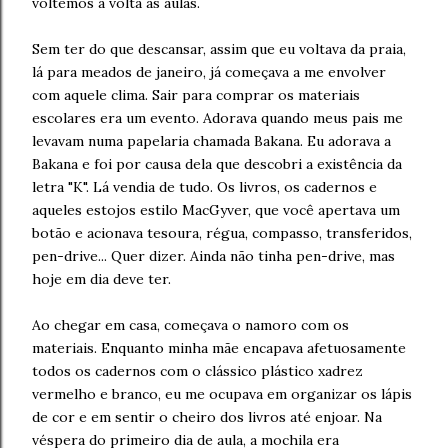
voltemos à volta às aulas.
Sem ter do que descansar, assim que eu voltava da praia,
lá para meados de janeiro, já começava a me envolver
com aquele clima. Sair para comprar os materiais
escolares era um evento. Adorava quando meus pais me
levavam numa papelaria chamada Bakana. Eu adorava a
Bakana e foi por causa dela que descobri a existência da
letra "K". Lá vendia de tudo. Os livros, os cadernos e
aqueles estojos estilo MacGyver, que você apertava um
botão e acionava tesoura, régua, compasso, transferidos,
pen-drive... Quer dizer. Ainda não tinha pen-drive, mas
hoje em dia deve ter.
Ao chegar em casa, começava o namoro com os
materiais. Enquanto minha mãe encapava afetuosamente
todos os cadernos com o clássico plástico xadrez
vermelho e branco, eu me ocupava em organizar os lápis
de cor e em sentir o cheiro dos livros até enjoar. Na
véspera do primeiro dia de aula, a mochila era