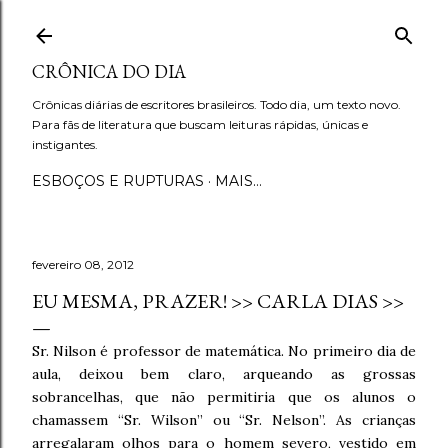
Pular para o conteúdo principal
CRÔNICA DO DIA
Crônicas diárias de escritores brasileiros. Todo dia, um texto novo.
Para fãs de literatura que buscam leituras rápidas, únicas e
instigantes.
ESBOÇOS E RUPTURAS
MAIS…
fevereiro 08, 2012
EU MESMA, PRAZER! >> CARLA DIAS >>
Sr. Nilson é professor de matemática. No primeiro dia de
aula, deixou bem claro, arqueando as grossas
sobrancelhas, que não permitiria que os alunos o
chamassem “Sr. Wilson” ou “Sr. Nelson”. As crianças
arregalaram olhos para o homem severo, vestido em