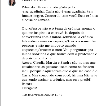
Carla Dias
disse…
Eduardo... Prazer e obrigada pelo
‘engraçadinha’. Carla não é engraçadinha, tem
humor negro. Concordo com você! Essa crônica
é coisa de Suzana.
.
O professor não é o tema da crônica, apenas o
que me inspirou a escrevê-la, depois da
conversinha com a minha sobrinha. A crônica
fala sobre como eu esqueço/troco o nome das
pessoas e não me importo quando
esquecem/trocam o meu. Vou perguntar pra
minha sobrinha o que houve com o professor e
depois te conto : )
Agora, Claudia, Márcia e Sandra são nomes que,
usualmente, as pessoas usam como se fossem
meu, porque esqueceram que o que me cabe é o
Carla. Mas concordo com você, há uma Michelle
querendo assinar a crônica, mas eu a proibi!
Rsrsrs
Obrigada!
8 de fevereiro de 2012 às 18:44