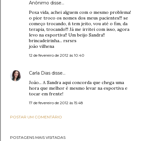
Anônimo disse…
Poxa vida, achei alguem com o mesmo problema!
o pior troco os nomes dos meus pacientes!!! se
começo trocando, ñ tem jeito, vou até o fim, da
terapia, trocando!!! Já me irritei com isso, agora
levo na esportiva!! Um beijo Sandra!!
brincadeirinha... rsrsrs
joão vilhena
12 de fevereiro de 2012 às 10:40
Carla Dias
disse…
João... A Sandra aqui concorda que chega uma
hora que melhor é mesmo levar na esportiva e
tocar em frente!
17 de fevereiro de 2012 às 15:48
POSTAR UM COMENTÁRIO
POSTAGENS MAIS VISITADAS