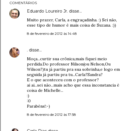
COMENTÁRIOS
Eduardo Loureiro Jr.
disse…
Muito prazer, Carla, a engraçadinha. :) Sei não,
esse tipo de humor é mais coisa de Suzana. :))
8 de fevereiro de 2012 às 14:48
.
disse…
Moça...curtir sua crônica,mais fiquei meio
perdida.Do professor Nilson(ou Nelson,Ou
Wilson?)tu já partiu pra sua sobrinha,e logo em
seguida já partiu pra tu...Carla?Sandra?
E o que aconteceu com o professor?
ai ai...sei não...mais acho que essa inconstancia é
coisa de Michelle...
:)
:0
Parabéns!:-)
8 de fevereiro de 2012 às 17:58