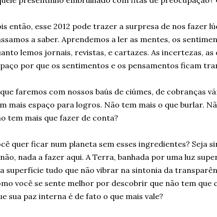
uele presentinho embrulhado com fitas de preocupação?
is então, esse 2012 pode trazer a surpresa de nos fazer lú
ssamos a saber. Aprendemos a ler as mentes, os sentimen
anto lemos jornais, revistas, e cartazes. As incertezas, as
paço por que os sentimentos e os pensamentos ficam tran
que faremos com nossos baús de ciúmes, de cobranças vári
m mais espaço para logros. Não tem mais o que burlar. Nã
o tem mais que fazer de conta?
cê quer ficar num planeta sem esses ingredientes? Seja sinc
não, nada a fazer aqui. A Terra, banhada por uma luz super
a superfície tudo que não vibrar na sintonia da transparên
mo você se sente melhor por descobrir que não tem que c
e sua paz interna é de fato o que mais vale?