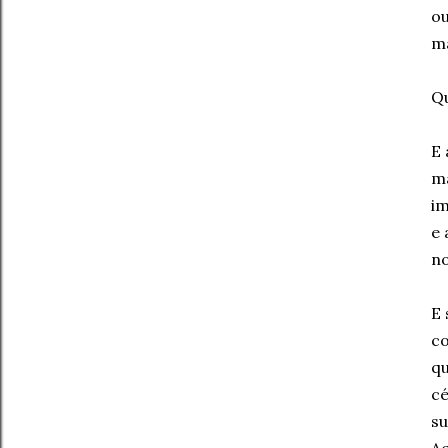
ou
ma
Qu
E 
mã
im
e 
no
E 
co
qu
cé
su