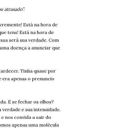
ou atrasado”.
ivremente! Está na hora de
ue tens! Está na hora de
essa será sua verdade. Com
em uma doença a anunciar que
ntardecer. Tinha quase por
ue era apenas o prenuncio
da. E se fechar os olhos?
a verdade e sua intensidade.
 e nos convida a sair do
 somos apenas uma molécula