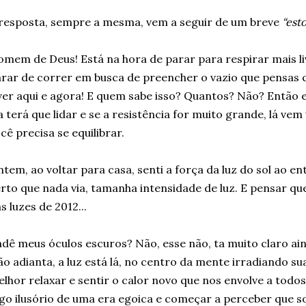
resposta, sempre a mesma, vem a seguir de um breve
“est
mem de Deus! Está na hora de parar para respirar mais l
rar de correr em busca de preencher o vazio que pensas q
ver aqui e agora! E quem sabe isso? Quantos? Não? Então 
a terá que lidar e se a resistência for muito grande, lá v
cê precisa se equilibrar.
tem, ao voltar para casa, senti a força da luz do sol ao e
rto que nada via, tamanha intensidade de luz. E pensar q
s luzes de 2012...
dê meus óculos escuros? Não, esse não, ta muito claro ain
o adianta, a luz está lá, no centro da mente irradiando su
lhor relaxar e sentir o calor novo que nos envolve a todos
go ilusório de uma era egoica e começar a perceber que