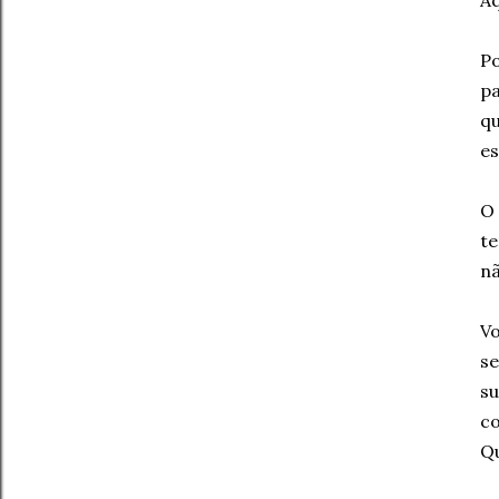
Aq
Po
pa
qu
es
O 
te
nã
Vo
se
su
co
Qu