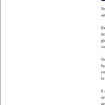
Ve
an
Es
no
gu
vo
No
fa
em
t
E 
ar
se