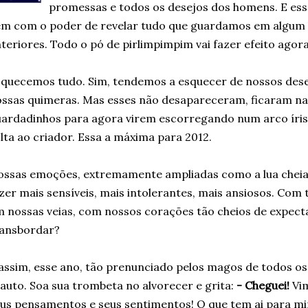
promessas e todos os desejos dos homens. E ess
m com o poder de revelar tudo que guardamos em algum 
teriores. Todo o pó de pirlimpimpim vai fazer efeito agora
quecemos tudo. Sim, tendemos a esquecer de nossos dese
ssas quimeras. Mas esses não desapareceram, ficaram na 
ardadinhos para agora virem escorregando num arco íri
lta ao criador. Essa a máxima para 2012.
ssas emoções, extremamente ampliadas como a lua cheia
zer mais sensíveis, mais intolerantes, mais ansiosos. Co
 nossas veias, com nossos corações tão cheios de expect
ransbordar?
assim, esse ano, tão prenunciado pelos magos de todos 
auto. Soa sua trombeta no alvorecer e grita:
- Cheguei!
Vim
us pensamentos e seus sentimentos! O que tem ai para m