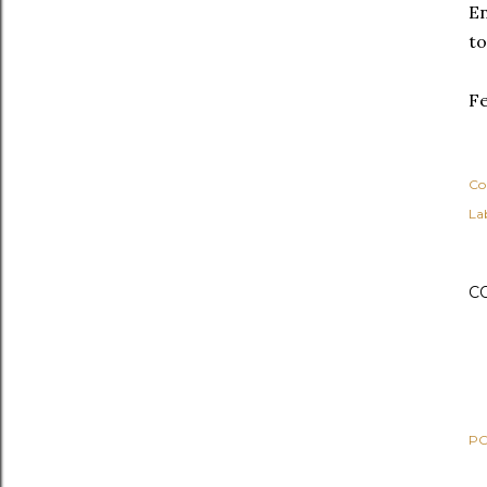
En
to
Fe
Co
Lab
C
PO