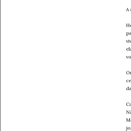
A 
Ho
pa
vi
el
vo
On
ce
da
Ca
Nã
Me
jo