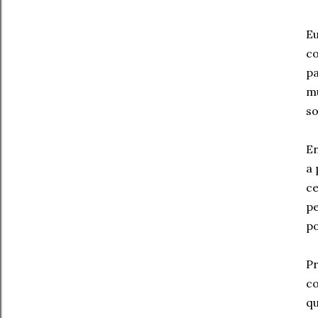
Eu
co
pa
mu
so
En
a 
ce
p
po
Pr
co
q