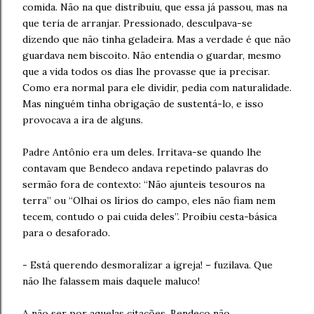
comida. Não na que distribuiu, que essa já passou, mas na
que teria de arranjar. Pressionado, desculpava-se
dizendo que não tinha geladeira. Mas a verdade é que não
guardava nem biscoito. Não entendia o guardar, mesmo
que a vida todos os dias lhe provasse que ia precisar.
Como era normal para ele dividir, pedia com naturalidade.
Mas ninguém tinha obrigação de sustentá-lo, e isso
provocava a ira de alguns.
Padre Antônio era um deles. Irritava-se quando lhe
contavam que Bendeco andava repetindo palavras do
sermão fora de contexto: “Não ajunteis tesouros na
terra” ou “Olhai os lírios do campo, eles não fiam nem
tecem, contudo o pai cuida deles”. Proibiu cesta-básica
para o desaforado.
- Está querendo desmoralizar a igreja! – fuzilava. Que
não lhe falassem mais daquele maluco!
A não ser por aquelas citações, Bendeco não