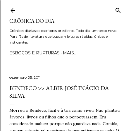
Pular para o conteúdo principal
CRÔNICA DO DIA
Crônicas diárias de escritores brasileiros. Todo dia, um texto novo.
Para fãs de literatura que buscam leituras rápidas, únicas e
instigantes.
ESBOÇOS E RUPTURAS
MAIS…
dezembro 05, 2011
BENDECO >> ALBIR JOSÉ INÁCIO DA
SILVA
Morreu o Bendeco, fácil e à toa como viveu. Não plantou
árvores, livros ou filhos que o perpetuassem. Era
considerado maluco porque não guardava nada. Comida,
roupas, móveis, só precisava do que estivesse usando. O