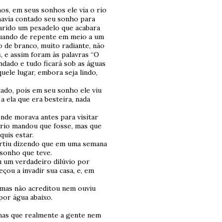
hos, em seus sonhos ele via o rio
havia contado seu sonho para
arido um pesadelo que acabara
 quando de repente em meio a um
o de branco, muito radiante, não
s, e assim foram às palavras “O
ndado e tudo ficará sob as águas
uele lugar, embora seja lindo,
do, pois em seu sonho ele viu
 ela que era besteira, nada
onde morava antes para visitar
ario mandou que fosse, mas que
quis estar.
e partiu dizendo que em uma semana
o sonho que teve.
u um verdadeiro dilúvio por
çou a invadir sua casa, e, em
 mas não acreditou nem ouviu
por água abaixo.
mas que realmente a gente nem