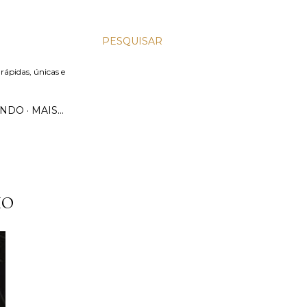
PESQUISAR
 rápidas, únicas e
UNDO
MAIS…
HO