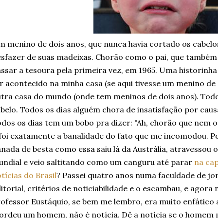
 menino de dois anos, que nunca havia cortado os cabelos
sfazer de suas madeixas. Chorão como o pai, que também 
ssar a tesoura pela primeira vez, em 1965. Uma historinha
r acontecido na minha casa (se aqui tivesse um menino de
tra casa do mundo (onde tem meninos de dois anos). Todo
belo. Todos os dias alguém chora de insatisfação por caus
dos os dias tem um bobo pra dizer: "Ah, chorão que nem o 
foi exatamente a banalidade do fato que me incomodou. P
nada de besta como essa saiu lá da Austrália, atravessou 
ndial e veio saltitando como um canguru até parar
na cap
tícias do Brasil
? Passei quatro anos numa faculdade de jo
itorial, critérios de noticiabilidade e o escambau, e agor
ofessor Eustáquio, se bem me lembro, era muito enfático 
rdeu um homem, não é notícia. Dê a notícia se o homem