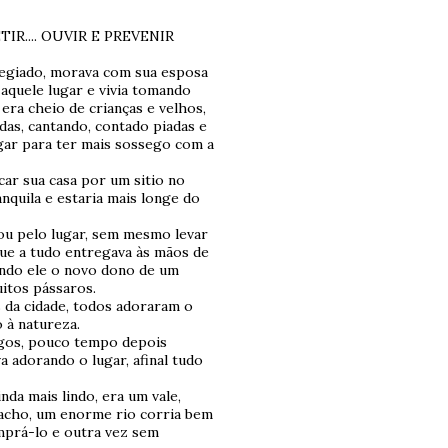
R.... OUVIR E PREVENIR
legiado, morava com sua esposa
aquele lugar e vivia tomando
era cheio de crianças e velhos,
das, cantando, contado piadas e
ugar para ter mais sossego com a
car sua casa por um sitio no
anquila e estaria mais longe do
ou pelo lugar, sem mesmo levar
ue a tudo entregava às mãos de
endo ele o novo dono de um
itos pássaros.
s da cidade, todos adoraram o
 à natureza.
igos, pouco tempo depois
a adorando o lugar, afinal tudo
nda mais lindo, era um vale,
iacho, um enorme rio corria bem
omprá-lo e outra vez sem