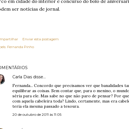
rco em cidade do interior e concurso do bolo de aniversá
dem ser notícias de jornal.
mpartilhar
Enviar esta postagem
els:
Fernanda Pinho
OMENTÁRIOS
Carla Dias
disse…
Fernanda... Concordo que precisamos ver que banalidades t
equilibrar as coisas. Sem contar que, para o menino, o mundo 
séria para ele. Mas sabe no que não paro de pensar? Por que
com aquela cabeleira toda? Lindo, certamente, mas era cabel
teria ela mesma passado a tesoura.
20 de outubro de 2011 às 11:05