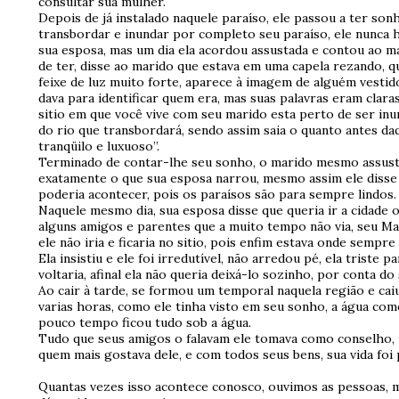
consultar sua mulher.
Depois de já instalado naquele paraíso, ele passou a ter son
transbordar e inundar por completo seu paraíso, ele nunca 
sua esposa, mas um dia ela acordou assustada e contou ao m
de ter, disse ao marido que estava em uma capela rezando,
feixe de luz muito forte, aparece à imagem de alguém vestid
dava para identificar quem era, mas suas palavras eram clara
sitio em que você vive com seu marido esta perto de ser inu
do rio que transbordará, sendo assim saia o quanto antes daq
tranqüilo e luxuoso”.
Terminado de contar-lhe seu sonho, o marido mesmo assusta
exatamente o que sua esposa narrou, mesmo assim ele disse a
poderia acontecer, pois os paraísos são para sempre lindos.
Naquele mesmo dia, sua esposa disse que queria ir a cidade 
alguns amigos e parentes que a muito tempo não via, seu M
ele não iria e ficaria no sitio, pois enfim estava onde sempre 
Ela insistiu e ele foi irredutível, não arredou pé, ela trist
voltaria, afinal ela não queria deixá-lo sozinho, por conta d
Ao cair à tarde, se formou um temporal naquela região e cai
varias horas, como ele tinha visto em seu sonho, a água come
pouco tempo ficou tudo sob a água.
Tudo que seus amigos o falavam ele tomava como conselho,
quem mais gostava dele, e com todos seus bens, sua vida foi 
Quantas vezes isso acontece conosco, ouvimos as pessoas, 