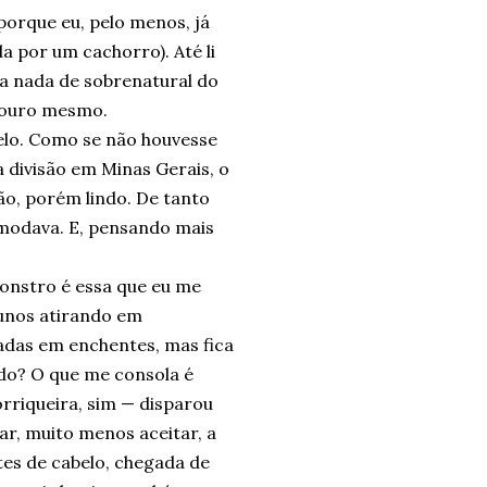
porque eu, pelo menos, já
a por um cachorro). Até li
ha nada de sobrenatural do
e ouro mesmo.
belo. Como se não houvesse
 divisão em Minas Gerais, o
ão, porém lindo. De tanto
omodava. E, pensando mais
onstro é essa que eu me
lunos atirando em
adas em enchentes, mas fica
ndo? O que me consola é
orriqueira, sim — disparou
r, muito menos aceitar, a
tes de cabelo, chegada de