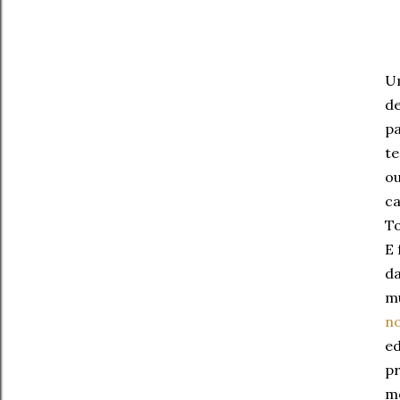
Um
de
pa
te
ou
ca
To
E 
da
mu
no
ed
pr
mo