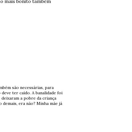
rio mais bonito também
ambém são necessárias, para
deve ter caído. A banalidade foi
 deixaram a pobre da criança
o demais, era não? Minha mãe já