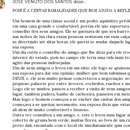
JOSÉ VENUTO DOS SANTOS
disse…
POIS É A CERTAS BANALIDADES QUE NOS AJUDA A REFLETI
Um homem de uma classe social e um poder aquisitivo privi
em uma casa grande e confortável, porém ele não suportava 
conselho dos seus amigos. Ele se queixava de que seu bairro 
nas noites de lua clara essas pessoas sentavam em suas calça
se divertindo até altas horas, ele queria se mudar daquele l
sua esposa.
Um dia ouviu o conselho do amigo que lhe dizia para ele tro
interior do estado, pois no campo ele teria uma vida mais tr
agito das pessoas indesejadas.
Um de seus amigos o levou em um sitio, ele logo se apaixon
sua esposa para dar sua opinião, mulher que bem submissa q
DEUS, e, ele sem muito pensar concretizou a negociação, s
pequeno palacete por entre árvores, rochedos, riachos e mu
Logo ele se mudou, passou a receber a visita de seus amigo
lugar, também pudera, banho de cachoeira, passeios em meio
Mas logo o homem começou a se encher das visitas dos am
começava a se queixar novamente, sua esposa dizia que estav
ali alem de muito confortável e luxuoso.
Outra vez consultou a um amigo, e, este o levou num lugar ai
coberto de grama bem verde, muitas flores, ao Ives de um r
perto dali, encantado com o local ele imediatamente quis c