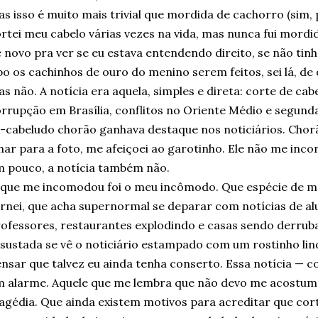
s isso é muito mais trivial que mordida de cachorro (sim, 
rtei meu cabelo várias vezes na vida, mas nunca fui mordid
 novo pra ver se eu estava entendendo direito, se não tin
po os cachinhos de ouro do menino serem feitos, sei lá, d
s não. A notícia era aquela, simples e direta: corte de ca
rrupção em Brasília, conflitos no Oriente Médio e segunda
-cabeludo chorão ganhava destaque nos noticiários. Chor
har para a foto, me afeiçoei ao garotinho. Ele não me inc
 pouco, a notícia também não.
que me incomodou foi o meu incômodo. Que espécie de m
rnei, que acha supernormal se deparar com notícias de a
ofessores, restaurantes explodindo e casas sendo derrub
sustada se vê o noticiário estampado com um rostinho li
nsar que talvez eu ainda tenha conserto. Essa notícia — c
 alarme. Aquele que me lembra que não devo me acostuma
agédia. Que ainda existem motivos para acreditar que cor