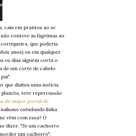
, caiu em prantos ao se
não conteve as lágrimas ao
 corriqueira, que poderia
 dois anos) ou em qualquer
s os dias alguém corta o
a de um corte de cabelo.
pai".
or que diabos uma notícia
o planeta, teve repercussão
a do maior portal de
rnalismo estudando linha
a me vêm com essa? O
ao dizer: "Se um cachorro
 morder um cachorro".