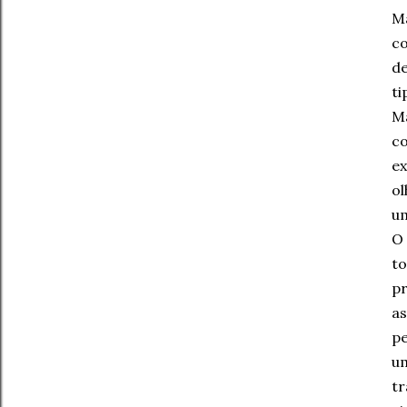
Ma
co
de
ti
Ma
co
ex
ol
um
O 
to
pr
as
pe
um
tr