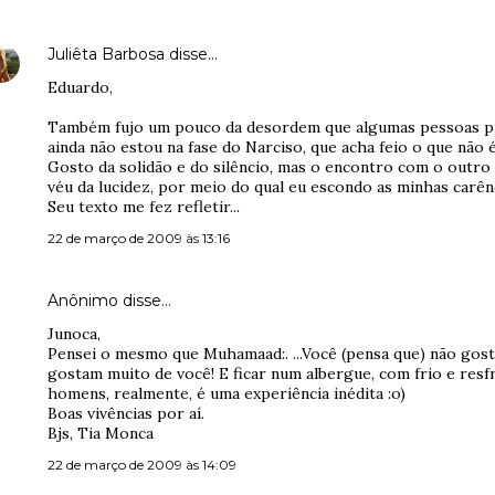
Juliêta Barbosa
disse…
Eduardo,
Também fujo um pouco da desordem que algumas pessoas p
ainda não estou na fase do Narciso, que acha feio o que não 
Gosto da solidão e do silêncio, mas o encontro com o outro
véu da lucidez, por meio do qual eu escondo as minhas carênc
Seu texto me fez refletir...
22 de março de 2009 às 13:16
Anônimo disse…
Junoca,
Pensei o mesmo que Muhamaad:. ...Você (pensa que) não gost
gostam muito de você! E ficar num albergue, com frio e resf
homens, realmente, é uma experiência inédita :o)
Boas vivências por aí.
Bjs, Tia Monca
22 de março de 2009 às 14:09