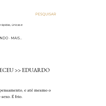
PESQUISAR
 rápidas, únicas e
UNDO
MAIS…
ECEU >> EDUARDO
u pensamento, e até mesmo o
sexo. É frio.