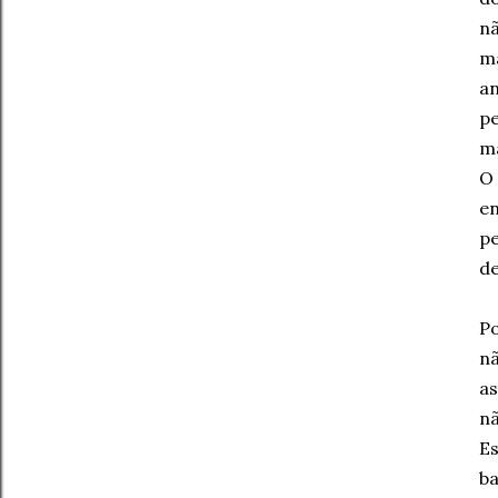
nã
ma
an
pe
ma
O 
en
pe
de
Po
nã
as
nã
Es
ba