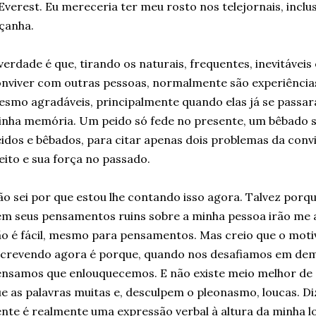
Everest. Eu mereceria ter meu rosto nos telejornais, inclusi
çanha.
verdade é que, tirando os naturais, frequentes, inevitáveis
nviver com outras pessoas, normalmente são experiências
smo agradáveis, principalmente quando elas já se pass
nha memória. Um peido só fede no presente, um bêbado 
idos e bêbados, para citar apenas dois problemas da con
eito e sua força no passado.
o sei por que estou lhe contando isso agora. Talvez porqu
m seus pensamentos ruins sobre a minha pessoa irão me at
o é fácil, mesmo para pensamentos. Mas creio que o motiv
crevendo agora é porque, quando nos desafiamos em dem
nsamos que enlouquecemos. E não existe meio melhor de 
e as palavras muitas e, desculpem o pleonasmo, loucas. Di
nte é realmente uma expressão verbal à altura da minha l