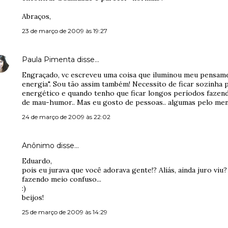
Abraços,
23 de março de 2009 às 19:27
Paula Pimenta
disse…
Engraçado, vc escreveu uma coisa que iluminou meu pensame
energia". Sou tão assim também! Necessito de ficar sozinha
energético e quando tenho que ficar longos períodos fazendo
de mau-humor.. Mas eu gosto de pessoas.. algumas pelo menos
24 de março de 2009 às 22:02
Anônimo disse…
Eduardo,
pois eu jurava que você adorava gente!? Aliás, ainda juro viu?
fazendo meio confuso...
:)
beijos!
25 de março de 2009 às 14:29