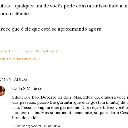
itas – qualquer um de vocês pode constatar isso indo a um
louco silêncio.
rece que é ele que está se aproximando agora.
mpartilhar
Enviar esta postagem
els:
Eduardo Loureiro Jr.
OMENTÁRIOS
Carla S.M.
disse…
Silêncio e frio. Detesto os dois. Mas, Eduardo, embora você
das pessoas, posso lhe garantir que elas gostam (muito) de 
não. Pessoas sugam energia mesmo. Correção: talvez você 
momento, sim. Mas só momentaneamente, só para dar a Césa
bom de se ler.
22 de março de 2009 às 01:36