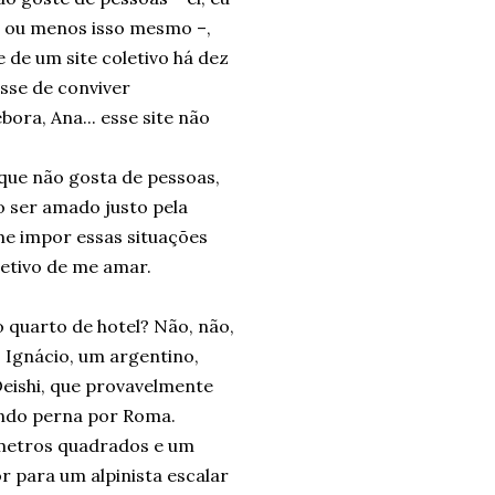
s ou menos isso mesmo –,
 de um site coletivo há dez
sse de conviver
ora, Ana... esse site não
que não gosta de pessoas,
o ser amado justo pela
me impor essas situações
jetivo de me amar.
quarto de hotel? Não, não,
 Ignácio, um argentino,
Deishi, que provavelmente
endo perna por Roma.
e metros quadrados e um
r para um alpinista escalar