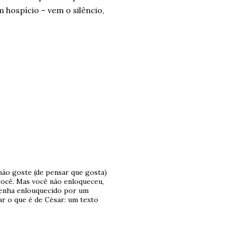
 hospício – vem o silêncio,
 não goste (de pensar que gosta)
você. Mas você não enloqueceu,
tenha enlouquecido por um
r o que é de César: um texto