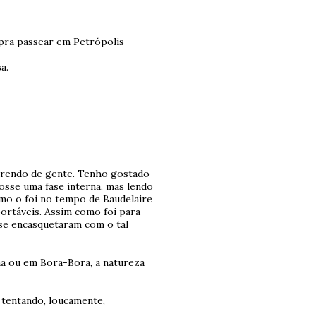
 pra passear em Petrópolis
a.
rrendo de gente. Tenho gostado
osse uma fase interna, mas lendo
omo o foi no tempo de Baudelaire
ortáveis. Assim como foi para
 se encasquetaram com o tal
a ou em Bora-Bora, a natureza
 tentando, loucamente,