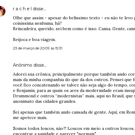
r a c h e l
disse…
Olhe que assim - apesar do belíssimo texto - eu não te levo
coisíssima nenhuma, hã?
Brincadeira, querido, sei bem como é isso. Cansa. Gente, cans
Beijoca e boa viagem.
23 de março de 2009 às 15:31
Anônimo disse…
Adorei sua crônica, principalmente porque também ando co
mais da minha companhia do que da dos outros. Pensei que f
você fico concatenando se talvez não seja algo do tempo, c
e Benjamin, para as quais os ares da modernidade eram insup
Drummond e outros “modernistas” mais, aqui no Brasil, que
anonimato das cidades grandes.
Sei apenas que também ando cansada de gente. Aqui, em Rom
me apetece mais.
Somos todos loucos, não?! Loucos em meio a outros loucos,
encontrar a sanidade e parecer "normais".