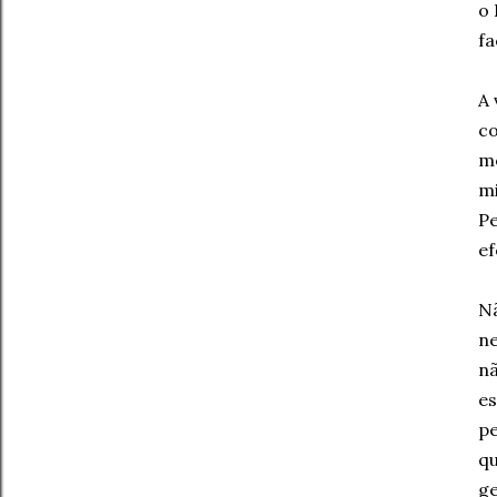
o 
fa
A 
co
me
mi
Pe
ef
Nã
ne
nã
es
pe
qu
ge