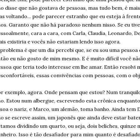
o disse que não gostava de pessoas, mas tudo bem, é mai
s voltando... pode parecer estranho que eu esteja à frente
os. Garanto que não há paradoxo nenhum nisso. Se eu tive
ssoalmente, cara a cara, com Carla, Claudia, Leonardo, Deb
is existiria e vocês não estariam lendo isso agora.
problema é que um dia percebi que, se eu sou uma pessoa 
tão eu não gosto de mim mesmo. E é muito difícil você nã
ssoa que teria todo interesse em lhe amar. Então resolvi 
sconfortáveis, essas convivências com pessoas, com o ob
r exemplo, agora. Onde pensam que estou? Num tranquilo 
o. Estou num albergue, escrevendo esta crônica enquanto
soa o nariz, e Marco, um alemão, toma banho. Ainda tem 
o se escreve assim, um japonês que ainda deve estar bat
tamos dividindo um quarto, ou seja, dois beliches, quinz
nheiro. Isso é tão desafiador para mim quanto é desafiado