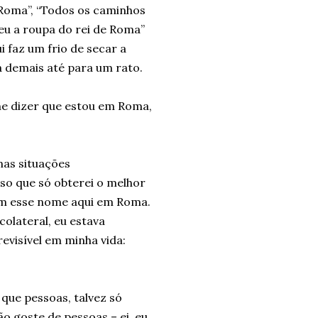
 Roma”, “Todos os caminhos
eu a roupa do rei de Roma”
 faz um frio de secar a
a demais até para um rato.
he dizer que estou em Roma,
as situações
so que só obterei o melhor
om esse nome aqui em Roma.
colateral, eu estava
evisível em minha vida:
que pessoas, talvez só
 goste de pessoas – ei, eu