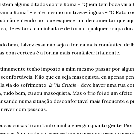
istem alguns ditados sobre Roma – “Quem tem boca vai a
vam a Roma” – e até mesmo um trava-línguas – “O Rato ro
 só não entendo por que esqueceram de comentar que aqui
ca, de evitar a caminhada e de tornar qualquer roupa dur
do bem, talvez essa não seja a forma mais romântica de l
s com certeza é a forma mais românica: friamente.
ltimamente tenho imposto a mim mesmo passar por algum
sconfortáveis. Não que eu seja masoquista, eu apenas pen
la via do sofrimento,
la Via Crucis
– deve haver uma rua c
, tudo bem, eu sou masoquista. Mas o frio foi só um efeito 
nsando numa situação desconfortável mais frequente e pr
nviver com pessoas.
ucas coisas tiram tanto minha energia quanto gente. Pior 
enças. Sim, pode parecer estranho que uma pessoa que não