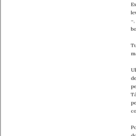
Ex
le
–,
bo
Tu
ma
U
de
pe
Tá
pe
co
Po
do