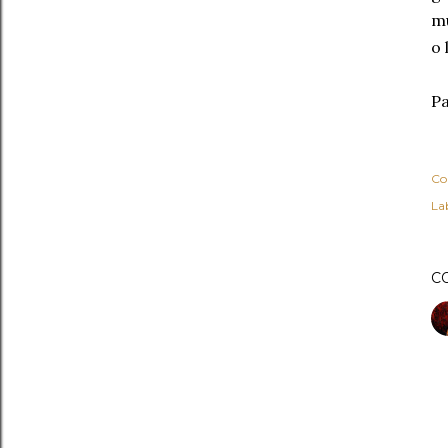
mu
o 
Pa
Co
Lab
C