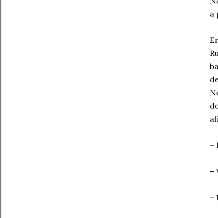
Nã
a 
Er
Ru
ba
de
N
de
af
– 
– 
– 