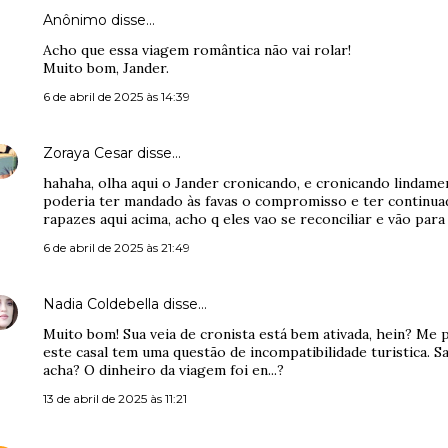
Anônimo disse…
Acho que essa viagem romântica não vai rolar!
Muito bom, Jander.
6 de abril de 2025 às 14:39
Zoraya Cesar
disse…
hahaha, olha aqui o Jander cronicando, e cronicando lindamen
poderia ter mandado às favas o compromisso e ter continuad
rapazes aqui acima, acho q eles vao se reconciliar e vão para
6 de abril de 2025 às 21:49
Nadia Coldebella
disse…
Muito bom! Sua veia de cronista está bem ativada, hein? Me 
este casal tem uma questão de incompatibilidade turistica. Sa
acha? O dinheiro da viagem foi en...?
13 de abril de 2025 às 11:21