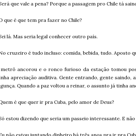
Será que vale a pena? Porque a passagem pro Chile tá sain
O que é que tem pra fazer no Chile?
Sei lá. Mas seria legal conhecer outro país.
No cruzeiro é tudo incluso: comida, bebida, tudo. Aposto q
 metrô ancorou e o ronco furioso da estação tomou po
nha apreciação auditiva. Gente entrando, gente saindo, 
gunça. Quando a paz voltou a reinar, o assunto já tinha a
Quem é que quer ir pra Cuba, pelo amor de Deus?
Só estou dizendo que seria um passeio interessante. E não 
Eu não estou juntando dinheiro há três anos pra ir pra Cub