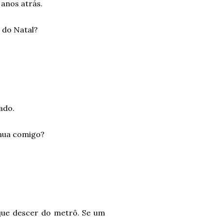
anos atrás.
 do Natal?
ado.
inua comigo?
 que descer do metrô. Se um