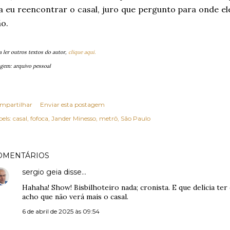
a eu reencontrar o casal, juro que pergunto para onde ele
o.
a ler outros textos do autor,
clique aqui.
gem: arquivo pessoal
mpartilhar
Enviar esta postagem
els:
casal
fofoca
Jander Minesso
metrô
São Paulo
OMENTÁRIOS
sergio geia
disse…
Hahaha! Show! Bisbilhoteiro nada; cronista. E que delícia ter
acho que não verá mais o casal.
6 de abril de 2025 às 09:54