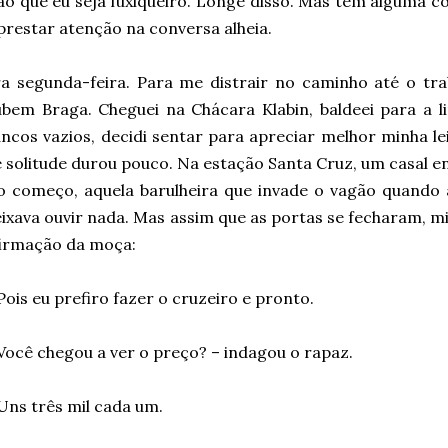
o que eu seja fuxiqueiro. Longe disso. Mas tem alguma c
prestar atenção na conversa alheia.
a segunda-feira. Para me distrair no caminho até o tra
bem Braga. Cheguei na Chácara Klabin, baldeei para a li
ncos vazios, decidi sentar para apreciar melhor minha l
 solitude durou pouco. Na estação Santa Cruz, um casal e
o começo, aquela barulheira que invade o vagão quando
ixava ouvir nada. Mas assim que as portas se fecharam, mi
irmação da moça:
Pois eu prefiro fazer o cruzeiro e pronto.
Você chegou a ver o preço? – indagou o rapaz.
Uns três mil cada um.