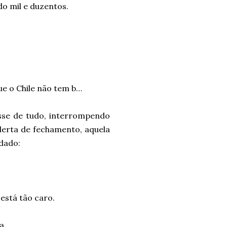
do mil e duzentos.
ue o Chile não tem b…
sse de tudo, interrompendo
alerta de fechamento, aquela
ndado:
está tão caro.
a.