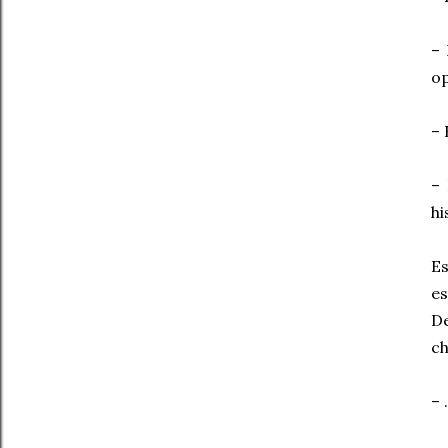
– 
op
– 
– 
hi
Es
e
D
ch
– 