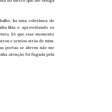
oisa no metrô que me obriga
balho, lia uma coletânea do
nha lilás e, aproveitando os
eitura. Só que esse momento
ntrou e sentou atrás de mim.
 as portas se abrem não me
nha atenção foi fisgada pela