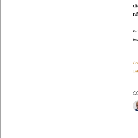
di
nã
Par
Ima
Co
Lab
C