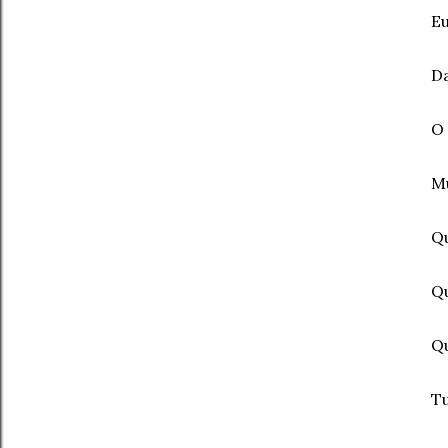
Eu
Da
O 
Mu
Qu
Q
Qu
Tu