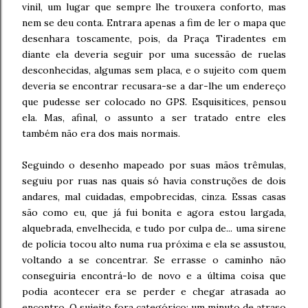
vinil, um lugar que sempre lhe trouxera conforto, mas
nem se deu conta. Entrara apenas a fim de ler o mapa que
desenhara toscamente, pois, da Praça Tiradentes em
diante ela deveria seguir por uma sucessão de ruelas
desconhecidas, algumas sem placa, e o sujeito com quem
deveria se encontrar recusara-se a dar-lhe um endereço
que pudesse ser colocado no GPS. Esquisitices, pensou
ela. Mas, afinal, o assunto a ser tratado entre eles
também não era dos mais normais.
Seguindo o desenho mapeado por suas mãos trêmulas,
seguiu por ruas nas quais só havia construções de dois
andares, mal cuidadas, empobrecidas, cinza. Essas casas
são como eu, que já fui bonita e agora estou largada,
alquebrada, envelhecida, e tudo por culpa de... uma sirene
de polícia tocou alto numa rua próxima e ela se assustou,
voltando a se concentrar. Se errasse o caminho não
conseguiria encontrá-lo de novo e a última coisa que
podia acontecer era se perder e chegar atrasada ao
encontro. O sujeito fora categórico: um minuto de atraso