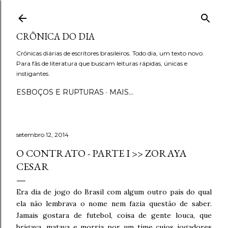
Pular para o conteúdo principal
CRÔNICA DO DIA
Crônicas diárias de escritores brasileiros. Todo dia, um texto novo.
Para fãs de literatura que buscam leituras rápidas, únicas e
instigantes.
ESBOÇOS E RUPTURAS
MAIS…
setembro 12, 2014
O CONTRATO - PARTE I >> ZORAYA
CESAR
Era dia de jogo do Brasil com algum outro país do qual
ela não lembrava o nome nem fazia questão de saber.
Jamais gostara de futebol, coisa de gente louca, que
brigava, matava e morria por um time cujos jogadores