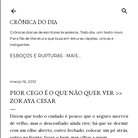
Pular para o conteúdo principal
CRÔNICA DO DIA
Crônicas diárias de escritores brasileiros. Todo dia, um texto novo.
Para fãs de literatura que buscam leituras rápidas, únicas e
instigantes.
ESBOÇOS E RUPTURAS
MAIS…
março 16, 2012
PIOR CEGO É O QUE NÃO QUER VER >>
ZORAYA CESAR
Dizem que todo o cuidado é pouco; que o seguro morreu
de velho, mas o desconfiado ainda vive; há que se dormir
com um olho aberto, outro fechado; colocar um pé atrás,
outro na frente; fazer o bem, mas olhar a quem.