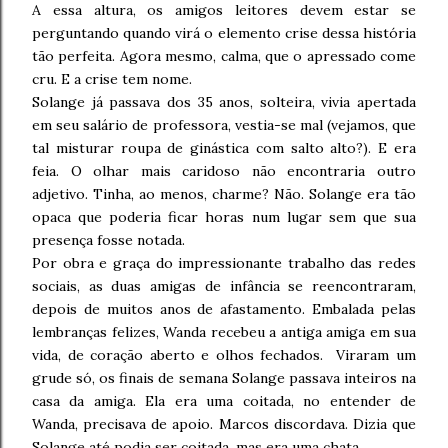
A essa altura, os amigos leitores devem estar se
perguntando quando virá o elemento crise dessa história
tão perfeita. Agora mesmo, calma, que o apressado come
cru. E a crise tem nome.
Solange já passava dos 35 anos, solteira, vivia apertada
em seu salário de professora, vestia-se mal (vejamos, que
tal misturar roupa de ginástica com salto alto?). E era
feia. O olhar mais caridoso não encontraria outro
adjetivo. Tinha, ao menos, charme? Não. Solange era tão
opaca que poderia ficar horas num lugar sem que sua
presença fosse notada.
Por obra e graça do impressionante trabalho das redes
sociais, as duas amigas de infância se reencontraram,
depois de muitos anos de afastamento. Embalada pelas
lembranças felizes, Wanda recebeu a antiga amiga em sua
vida, de coração aberto e olhos fechados. Viraram um
grude só, os finais de semana Solange passava inteiros na
casa da amiga. Ela era uma coitada, no entender de
Wanda, precisava de apoio. Marcos discordava. Dizia que
Solange até podia ser coitada, mas era uma chata.