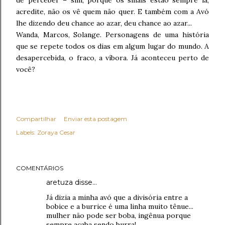
de perceber – sim, porque os sinais estão sempre lá,
acredite, não os vê quem não quer. E também com a Avó
lhe dizendo deu chance ao azar, deu chance ao azar...
Wanda, Marcos, Solange. Personagens de uma história
que se repete todos os dias em algum lugar do mundo. A
desapercebida, o fraco, a víbora. Já aconteceu perto de
você?
Compartilhar
Enviar esta postagem
Labels:
Zoraya Cesar
COMENTÁRIOS
aretuza disse…
Já dizia a minha avó que a divisória entre a
bobice e a burrice é uma linha muito tênue...
mulher não pode ser boba, ingênua porque
sempre acaba sendo burra!