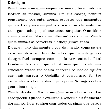
E desligou.
Wanda não conseguiu sequer se mexer, teve medo de
morrer ali mesmo, sozinha. Em sua cabeça, nenhum
pensamento coerente, apenas esquetes dos momentos
que os três passaram juntos e nos quais ela ainda não
enxergava nada que pudesse causar suspeitas. O marido e
a amiga mal se falavam ou olhavam!, era sempre Wanda
quem animava as conversas. A cabeça girava, tonta.
E ouviu muito claramente a voz do marido, como se ele
estivesse ali ao seu lado, dizendo o quanto Solange era
desagradável, sempre com aquela voz enjoada. Pior!
Lembrou da vez em que ele afirmou que era até uma
crueldade Wanda, tão bonita, aparecer ao lado de alguém
que mais parecia o Godzilla. A comparação foi tão
esdrúxula que ela riu e disse que a pobre Solange era boa
gente, boa amiga.
Wanda desabou. Não conseguiu nem chorar de tão
entorpecida. Quando a exaustão a venceu e ela finalmente
dormiu, sonhou. Sonhou com todos os sinais que deixou