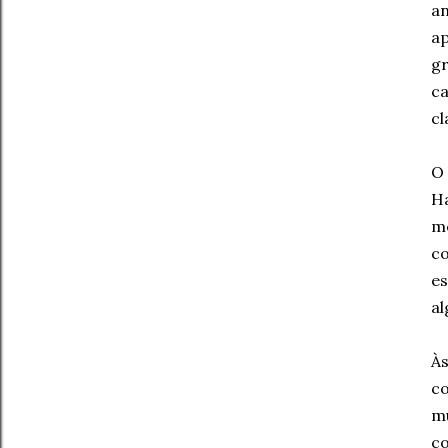
an
ap
gr
ca
cl
O 
Ha
me
co
es
a
Às
co
mú
c