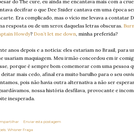
esar do The cure, eu ainda me encantava mais com a cruez
ntava decifrar o que Dee Snider cantava em uma época se
carte. Era complicado, mas o vício me levava a contatar
a resposta ou de um xerox daquelas letras obscuras.
Burn
aptain Howdy
?
Don’t let me down
, minha preferida?
nte anos depois e a notícia: eles estariam no Brasil, para 
e usariam maquiagem. Meu irmão concordou em ir comigo 
sse, porque é sempre bom comemorar com uma pessoa quer
 deitar mais cedo, afinal era muito barulho para o seu ouv
ntamos, pois não havia outra alternativa a não ser espera
uardávamos, nossa história desfilava, provocante e incom
ite inesperada.
mpartilhar
Enviar esta postagem
els:
Whisner Fraga