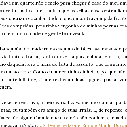
dava um quarteirão e meio para chegar à casa do meu am
roveitar as tiras de sombra que as velhas casas estendia
aus queriam cozinhar tudo o que encontravam pela frente
lças compridas, pois tinha vergonha de minhas pernas bran
aro em uma cidade de gente bronzeada.
banquinho de madeira na esquina da 14 estava mascado po
via tanto a tratar, tanta conversa para colocar em dia, t
io daquela hora e meia de falta de assunto, que era sem
m um sorvete. Como eu nunca tinha dinheiro, porque não
tudante full time, só me restavam duas opções: passar vo
lguém.
 vezes eu entrava, a mercearia ficava mesmo com as portas
ntas, eu também era amigo de suas irmãs. E, de repente,
sica, de alguma banda que eu ainda não conhecia, mas da
omeçava a gostar:
U2
,
Depeche Mode
,
Simple Minds
,
Duran