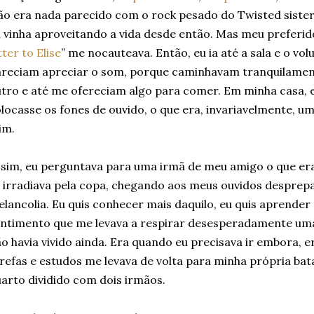
o era nada parecido com o rock pesado do Twisted siste
 vinha aproveitando a vida desde então. Mas meu preferido
tter to Elise
” me nocauteava. Então, eu ia até a sala e o vo
areciam apreciar o som, porque caminhavam tranquilame
tro e até me ofereciam algo para comer. Em minha casa, e
locasse os fones de ouvido, o que era, invariavelmente, u
im.
sim, eu perguntava para uma irmã de meu amigo o que era 
 irradiava pela copa, chegando aos meus ouvidos desprepa
lancolia. Eu quis conhecer mais daquilo, eu quis aprender
ntimento que me levava a respirar desesperadamente uma
o havia vivido ainda. Era quando eu precisava ir embora, 
refas e estudos me levava de volta para minha própria bat
arto dividido com dois irmãos.