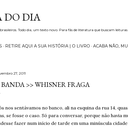
Pular para o conteúdo principal
 DO DIA
 brasileiros. Todo dia, um texto novo. Para fãs de literatura que buscam leituras
S
RETIRE AQUI A SUA HISTÓRIA | O LIVRO
ACABA NÃO, M
vembro 27, 2011
 BANDA >> WHISNER FRAGA
s nos sentávamos no banco, ali na esquina da rua 14, quas
as, se fosse o caso. Só para conversar, porque não havia 
desse fazer num início de tarde em uma minúscula cidade 