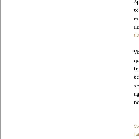
Ap
te
en
um
C
Vi
qu
fo
se
se
ag
no
Co
Lab