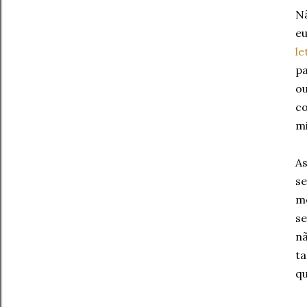
Nã
eu
le
p
ou
co
m
As
se
me
se
nã
ta
qu