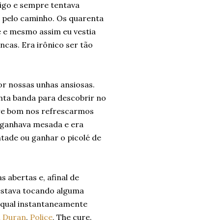
igo e sempre tentava
m pelo caminho. Os quarenta
 e mesmo assim eu vestia
cas. Era irônico ser tão
r nossas unhas ansiosas.
anta banda para descobrir no
pre bom nos refrescarmos
 ganhava mesada e era
ntade ou ganhar o picolé de
 abertas e, afinal de
 estava tocando alguma
 qual instantaneamente
 Duran
,
Police
, The cure.