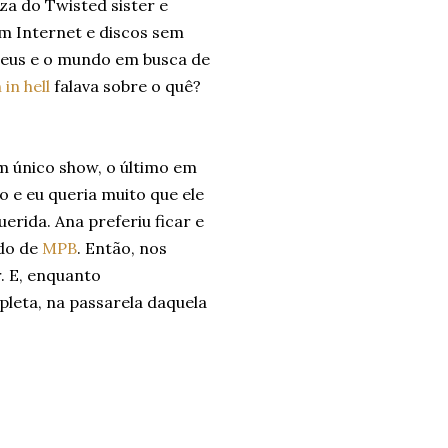
a do Twisted sister e
m Internet e discos sem
 Deus e o mundo em busca de
 in hell
falava sobre o quê?
um único show, o último em
e eu queria muito que ele
ida. Ana preferiu ficar e
ido de
MPB
. Então, nos
r. E, enquanto
pleta, na passarela daquela