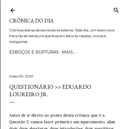
Pular para o conteúdo principal
CRÔNICA DO DIA
Crônicas diárias de escritores brasileiros. Todo dia, um texto novo.
Para fãs de literatura que buscam leituras rápidas, únicas e
instigantes.
ESBOÇOS E RUPTURAS
MAIS…
maio 30, 2010
QUESTIONÁRIO >> EDUARDO
LOUREIRO JR.
Antes de ir direto ao ponto desta crônica, que é a
Questão 3, vamos fazer primeiro um aquecimento, alías
dois: duas aberturas, duas introduções, dois aperitivos,